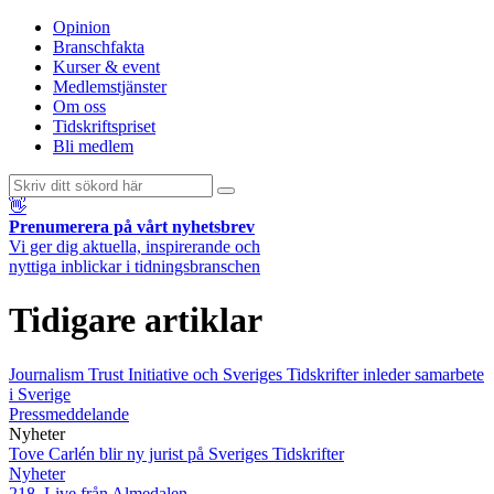
Opinion
Branschfakta
Kurser & event
Medlemstjänster
Om oss
Tidskriftspriset
Bli medlem
👋
Prenumerera på vårt nyhetsbrev
Vi ger dig aktuella, inspirerande och
nyttiga inblickar i tidningsbranschen
Tidigare artiklar
Journalism Trust Initiative och Sveriges Tidskrifter inleder samarbete
i Sverige
Pressmeddelande
Nyheter
Tove Carlén blir ny jurist på Sveriges Tidskrifter
Nyheter
218. Live från Almedalen