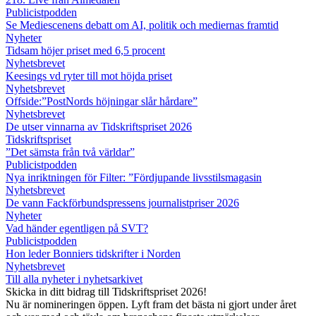
Publicistpodden
Se Mediescenens debatt om AI, politik och mediernas framtid
Nyheter
Tidsam höjer priset med 6,5 procent
Nyhetsbrevet
Keesings vd ryter till mot höjda priset
Nyhetsbrevet
Offside:”PostNords höjningar slår hårdare”
Nyhetsbrevet
De utser vinnarna av Tidskriftspriset 2026
Tidskriftspriset
”Det sämsta från två världar”
Publicistpodden
Nya inriktningen för Filter: ”Fördjupande livsstilsmagasin
Nyhetsbrevet
De vann Fackförbundspressens journalistpriser 2026
Nyheter
Vad händer egentligen på SVT?
Publicistpodden
Hon leder Bonniers tidskrifter i Norden
Nyhetsbrevet
Till alla nyheter i nyhetsarkivet
Skicka in ditt bidrag till Tidskriftspriset 2026!
Nu är nomineringen öppen. Lyft fram det bästa ni gjort under året