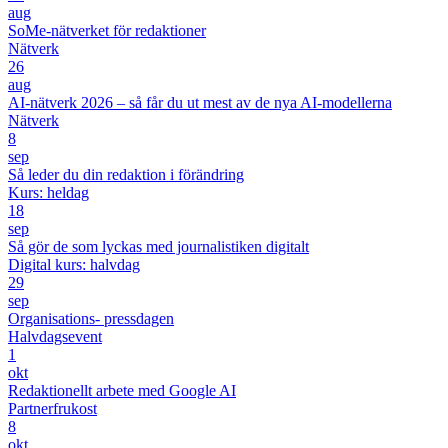
aug
SoMe-nätverket för redaktioner
Nätverk
26
aug
AI-nätverk 2026 – så får du ut mest av de nya AI-modellerna
Nätverk
8
sep
Så leder du din redaktion i förändring
Kurs: heldag
18
sep
Så gör de som lyckas med journalistiken digitalt
Digital kurs: halvdag
29
sep
Organisations- pressdagen
Halvdagsevent
1
okt
Redaktionellt arbete med Google AI
Partnerfrukost
8
okt