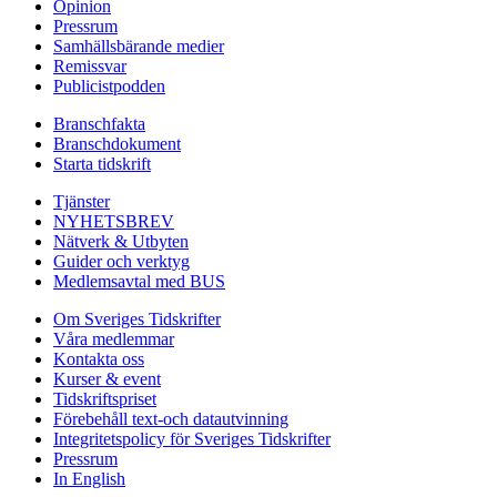
Opinion
Pressrum
Samhällsbärande medier
Remissvar
Publicistpodden
Branschfakta
Branschdokument
Starta tidskrift
Tjänster
NYHETSBREV
Nätverk & Utbyten
Guider och verktyg
Medlemsavtal med BUS
Om Sveriges Tidskrifter
Våra medlemmar
Kontakta oss
Kurser & event
Tidskriftspriset
Förebehåll text-och datautvinning
Integritetspolicy för Sveriges Tidskrifter
Pressrum
In English