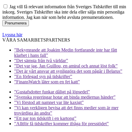
Jag vill få relevant information från Sveriges Tidskrifter till min
inkorg. Sveriges Tidskrifter ska inte dela eller sälja min personliga
information. Jag kan när som helst avsluta prenumerationen.
Lyssna här
VÅRA SAMARBETSPARTNERS
”Bekymrande att Joakim Medin fortfarande inte har fått
klarhet i hans fall”
”Det sämsta från två världar”
”Det var jag, Jan Guillou, en amiral och annat löst folk”
”Det är vårt ansvar att synliggöra det som pågår i Belarus”
”En förlegad syn på tidskrifter”
”FinansWatch låter som en fet katt”
”Gustafsdotter funkar dåligt på löpsedel”
”Svenska regeringar hotar att binda mediernas händer”
”Vi förstod att namnet var lite kaxigt”
”Vi kan verkligen bevisa att det finns medier som är mer
trovärdiga än andra”
“Ett par ton tidskrift i en kartong”
”Alltför få tidskrifter kommer ifråga för presstödet”