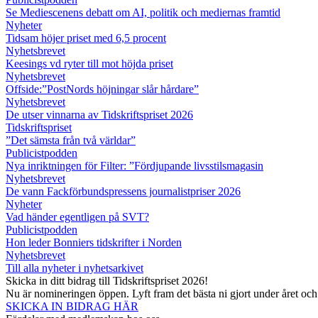
Se Mediescenens debatt om AI, politik och mediernas framtid
Nyheter
Tidsam höjer priset med 6,5 procent
Nyhetsbrevet
Keesings vd ryter till mot höjda priset
Nyhetsbrevet
Offside:”PostNords höjningar slår hårdare”
Nyhetsbrevet
De utser vinnarna av Tidskriftspriset 2026
Tidskriftspriset
”Det sämsta från två världar”
Publicistpodden
Nya inriktningen för Filter: ”Fördjupande livsstilsmagasin
Nyhetsbrevet
De vann Fackförbundspressens journalistpriser 2026
Nyheter
Vad händer egentligen på SVT?
Publicistpodden
Hon leder Bonniers tidskrifter i Norden
Nyhetsbrevet
Till alla nyheter i nyhetsarkivet
Skicka in ditt bidrag till Tidskriftspriset 2026!
Nu är nomineringen öppen. Lyft fram det bästa ni gjort under året oc
SKICKA IN BIDRAG HÄR