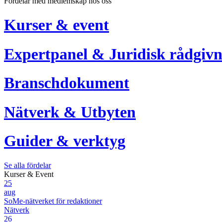
Fördelar med medlemskap hos oss
Kurser & event
Expertpanel & Juridisk rådgivn
Branschdokument
Nätverk & Utbyten
Guider & verktyg
Se alla fördelar
Kurser & Event
25
aug
SoMe-nätverket för redaktioner
Nätverk
26