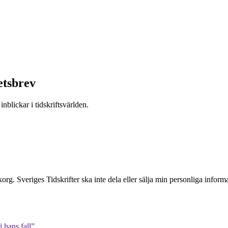
etsbrev
nblickar i tidskriftsvärlden.
inkorg. Sveriges Tidskrifter ska inte dela eller sälja min personliga info
 hans fall”