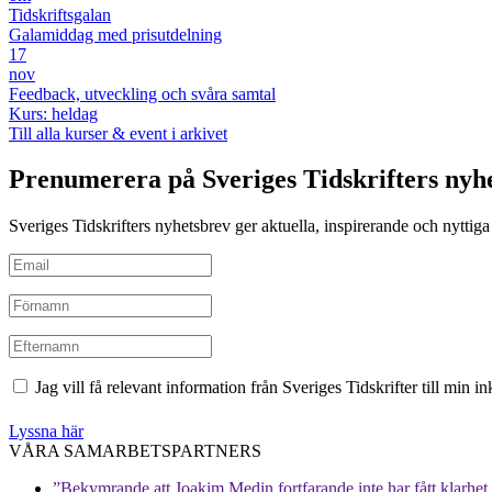
Tidskriftsgalan
Galamiddag med prisutdelning
17
nov
Feedback, utveckling och svåra samtal
Kurs: heldag
Till alla kurser & event i arkivet
Prenumerera på Sveriges Tidskrifters nyh
Sveriges Tidskrifters nyhetsbrev ger aktuella, inspirerande och nyttiga i
Jag vill få relevant information från Sveriges Tidskrifter till min 
Lyssna här
VÅRA SAMARBETSPARTNERS
”Bekymrande att Joakim Medin fortfarande inte har fått klarhet i