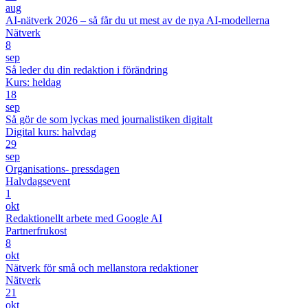
aug
AI-nätverk 2026 – så får du ut mest av de nya AI-modellerna
Nätverk
8
sep
Så leder du din redaktion i förändring
Kurs: heldag
18
sep
Så gör de som lyckas med journalistiken digitalt
Digital kurs: halvdag
29
sep
Organisations- pressdagen
Halvdagsevent
1
okt
Redaktionellt arbete med Google AI
Partnerfrukost
8
okt
Nätverk för små och mellanstora redaktioner
Nätverk
21
okt