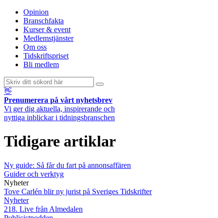
Opinion
Branschfakta
Kurser & event
Medlemstjänster
Om oss
Tidskriftspriset
Bli medlem
👋
Prenumerera på vårt nyhetsbrev
Vi ger dig aktuella, inspirerande och
nyttiga inblickar i tidningsbranschen
Tidigare artiklar
Ny guide: Så får du fart på annonsaffären
Guider och verktyg
Nyheter
Tove Carlén blir ny jurist på Sveriges Tidskrifter
Nyheter
218. Live från Almedalen
Publicistpodden