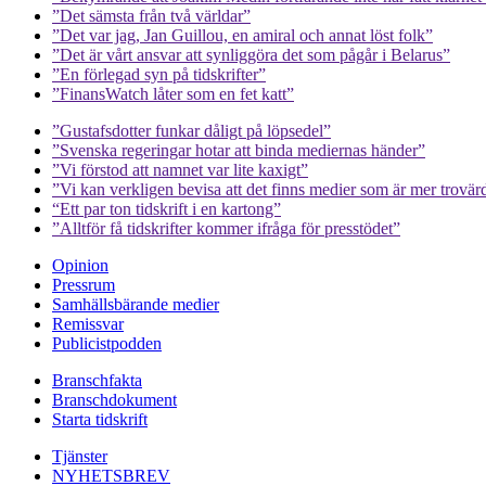
”Det sämsta från två världar”
”Det var jag, Jan Guillou, en amiral och annat löst folk”
”Det är vårt ansvar att synliggöra det som pågår i Belarus”
”En förlegad syn på tidskrifter”
”FinansWatch låter som en fet katt”
”Gustafsdotter funkar dåligt på löpsedel”
”Svenska regeringar hotar att binda mediernas händer”
”Vi förstod att namnet var lite kaxigt”
”Vi kan verkligen bevisa att det finns medier som är mer trovär
“Ett par ton tidskrift i en kartong”
”Alltför få tidskrifter kommer ifråga för presstödet”
Opinion
Pressrum
Samhällsbärande medier
Remissvar
Publicistpodden
Branschfakta
Branschdokument
Starta tidskrift
Tjänster
NYHETSBREV