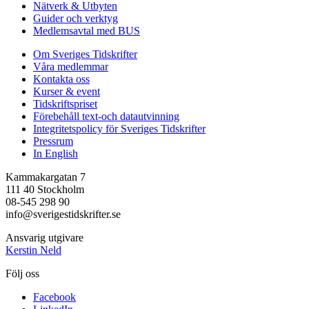
Nätverk & Utbyten
Guider och verktyg
Medlemsavtal med BUS
Om Sveriges Tidskrifter
Våra medlemmar
Kontakta oss
Kurser & event
Tidskriftspriset
Förebehåll text-och datautvinning
Integritetspolicy för Sveriges Tidskrifter
Pressrum
In English
Kammakargatan 7
111 40 Stockholm
08-545 298 90
info@sverigestidskrifter.se
Ansvarig utgivare
Kerstin Neld
Följ oss
Facebook