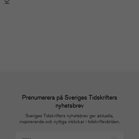
SoMe-nätverket för
u
redaktioner
m
Nätverk
Nä
Prenumerera på Sveriges Tidskrifters
nyhetsbrev
Sveriges Tidskrifters nyhetsbrev ger aktuella,
inspirerande och nyttiga inblickar i tidskriftsvärlden.