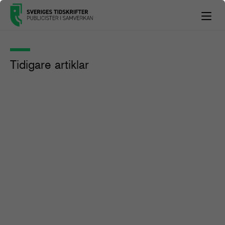
Tidigare artiklar
Ny mediesajt inom HR – Vd: ”Jag
vill skaka om på riktigt”
Nyhetsbrevet