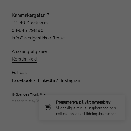
Kammakargatan 7
111 40 Stockholm
08-545 298 90
info@sverigestidskrifter.se
Ansvarig utgivare
Kerstin Neld
Följ oss
Facebook
LinkedIn
Instagram
© Sveriges Tidskrifter
Made with
by
WONDERFOUR
Prenumerera på vårt nyhetsbrev
👋
Vi ger dig aktuella, inspirerande och
nyttiga inblickar i tidningsbranschen