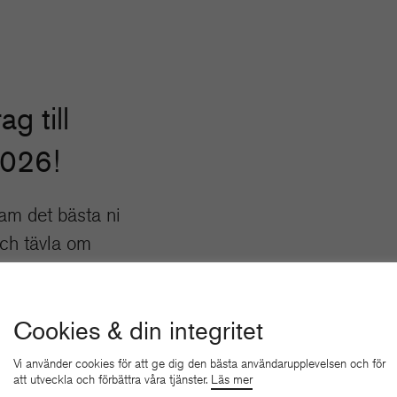
ag till
2026!
am det bästa ni
och tävla om
kelser.
 HÄR
Cookies & din integritet
Vi använder cookies för att ge dig den bästa användarupplevelsen och för
att utveckla och förbättra våra tjänster.
Läs mer