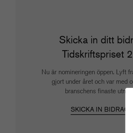
Skicka in ditt bidr
Tidskriftspriset 
Nu är nomineringen öppen. Lyft fr
gjort under året och var med 
branschens finaste utmär
SKICKA IN BIDRAG