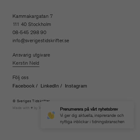
Kammakargatan 7
111 40 Stockholm
08-545 298 90
info@sverigestidskrifter.se
Ansvarig utgivare
Kerstin Neld
Följ oss
Facebook
LinkedIn
Instagram
© Sveriges Tidskrifter
Made with
by
WONDERFOUR
Prenumerera på vårt nyhetsbrev
Vi ger dig aktuella, inspirerande och
nyttiga inblickar i tidningsbranschen