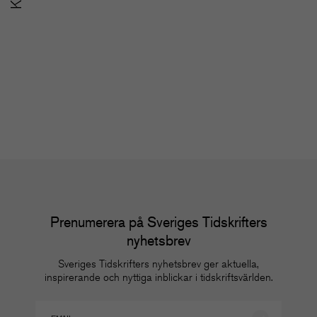
SoMe-nätverket för
u
redaktioner
m
Nätverk
Nä
Prenumerera på Sveriges Tidskrifters
nyhetsbrev
Sveriges Tidskrifters nyhetsbrev ger aktuella,
inspirerande och nyttiga inblickar i tidskriftsvärlden.