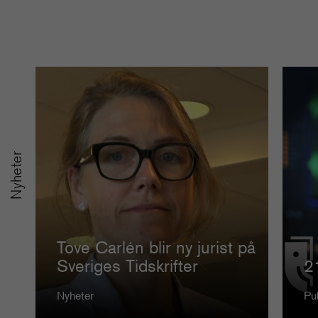
Nyheter
Tove Carlén blir ny jurist på
Sveriges Tidskrifter
2
Nyheter
Pu