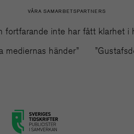
VÅRA SAMARBETSPARTNERS
farande inte har fått klarhet i han
binda mediernas händer”
”Gustaf