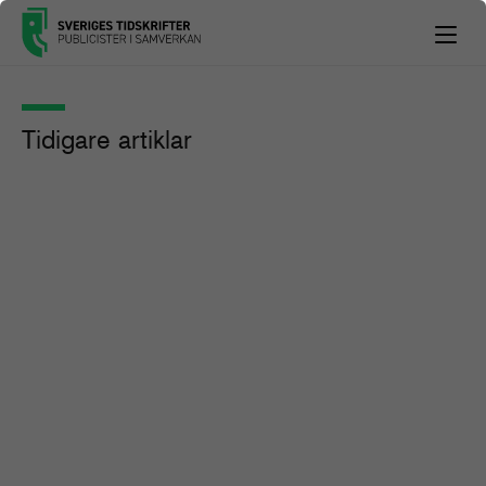
Tidigare artiklar
”Vi kan verkligen bevisa att det
finns medier som är mer trovärdiga
än andra”
Artikel