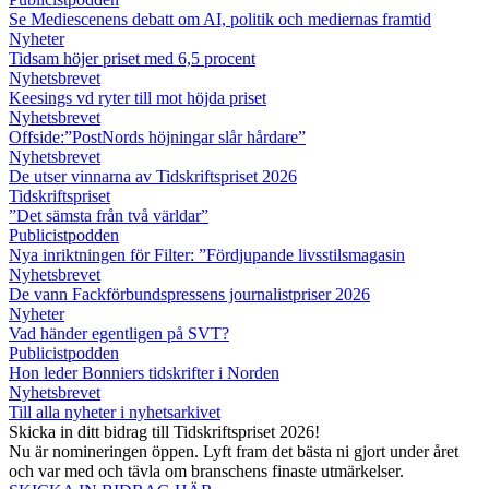
Se Mediescenens debatt om AI, politik och mediernas framtid
Nyheter
Tidsam höjer priset med 6,5 procent
Nyhetsbrevet
Keesings vd ryter till mot höjda priset
Nyhetsbrevet
Offside:”PostNords höjningar slår hårdare”
Nyhetsbrevet
De utser vinnarna av Tidskriftspriset 2026
Tidskriftspriset
”Det sämsta från två världar”
Publicistpodden
Nya inriktningen för Filter: ”Fördjupande livsstilsmagasin
Nyhetsbrevet
De vann Fackförbundspressens journalistpriser 2026
Nyheter
Vad händer egentligen på SVT?
Publicistpodden
Hon leder Bonniers tidskrifter i Norden
Nyhetsbrevet
Till alla nyheter i nyhetsarkivet
Skicka in ditt bidrag till Tidskriftspriset 2026!
Nu är nomineringen öppen. Lyft fram det bästa ni gjort under året
och var med och tävla om branschens finaste utmärkelser.