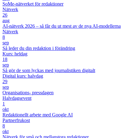
SoMe-nätverket för redaktioner
Nätverk
26
aug
AI-nätverk 2026 – så får du ut mest av de nya AI-modellerna
Nätverk
8
sep
Så leder du din redaktion i förändring
Kurs: heldag
18
sep
Så gör de som lyckas med journalistiken digitalt
Digital kurs: halvdag
29
sep
Organisations- pressdagen
Halvdagsevent
1
okt
Redaktionellt arbete med Google AI
Partnerfrukost
8
okt
Nätverk för små och mellanstora redaktioner