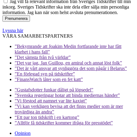
Jag vill få relevant information från Sveriges Tidskrifter till min
inkorg. Sveriges Tidskrifter ska inte dela eller sälja min personliga
information. Jag kan när som helst avsluta prenumerationen.
Lyssna här
VÅRA SAMARBETSPARTNERS
”Bekymrande att Joakim Medin fortfarande inte har fått
klarhet i hans fall”
”Det sämsta från två världar”
”Det var jag, Jan Guillou, en amiral och annat löst folk”
”Det är vårt ansvar att synliggöra det som pågår i Belarus”
”En förlegad syn på tidskrifter”
”FinansWatch låter som en fet katt”
”Gustafsdotter funkar dåligt på löpsedel”
”Svenska regeringar hotar att binda mediernas händer”
”Vi förstod att namnet var lite kaxigt”
”Vi kan verkligen bevisa att det finns medier som är mer
trovärdiga än andra”
“Ett par ton tidskrift i en kartong”
”Alltför få tidskrifter kommer ifråga för presstödet”
Opinion