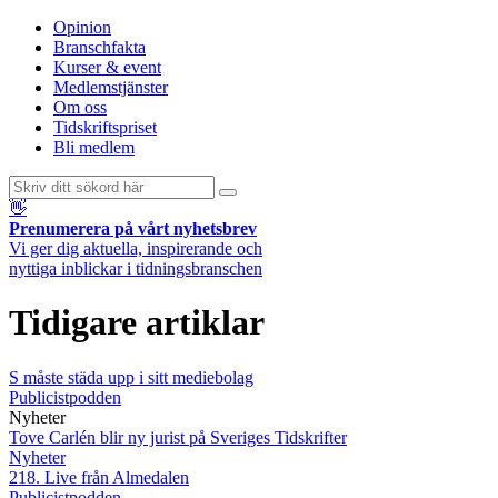
Opinion
Branschfakta
Kurser & event
Medlemstjänster
Om oss
Tidskriftspriset
Bli medlem
👋
Prenumerera på vårt nyhetsbrev
Vi ger dig aktuella, inspirerande och
nyttiga inblickar i tidningsbranschen
Tidigare artiklar
S måste städa upp i sitt mediebolag
Publicistpodden
Nyheter
Tove Carlén blir ny jurist på Sveriges Tidskrifter
Nyheter
218. Live från Almedalen
Publicistpodden