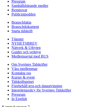
Pressrum
Samhällsbärande medier
Remissvar
Publicistpodden
Branschfakta
Branschdokument
Starta tidskrift
Tjänster
NYHETSBREV
Nätverk & Utbyten
Guider och verktyg
Medlemsavtal med BUS
Om Sveriges Tidskrifter
Våra medlemmar
Kontakta oss
Kurser & event
Tidskriftspriset
Förebehåll text-och datautvinning
Integritetspolicy för Sveriges Tidskrifter
Pressrum
In English
Kammakargatan 7