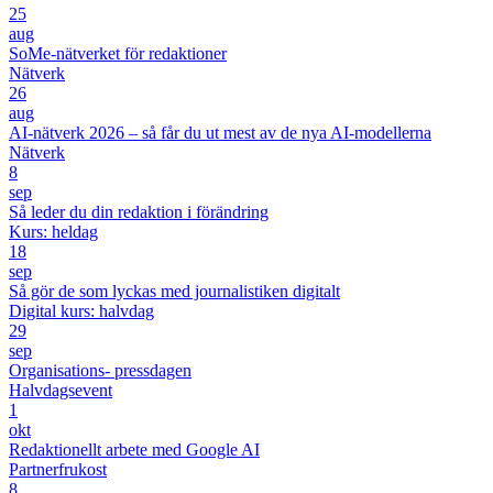
25
aug
SoMe-nätverket för redaktioner
Nätverk
26
aug
AI-nätverk 2026 – så får du ut mest av de nya AI-modellerna
Nätverk
8
sep
Så leder du din redaktion i förändring
Kurs: heldag
18
sep
Så gör de som lyckas med journalistiken digitalt
Digital kurs: halvdag
29
sep
Organisations- pressdagen
Halvdagsevent
1
okt
Redaktionellt arbete med Google AI
Partnerfrukost
8