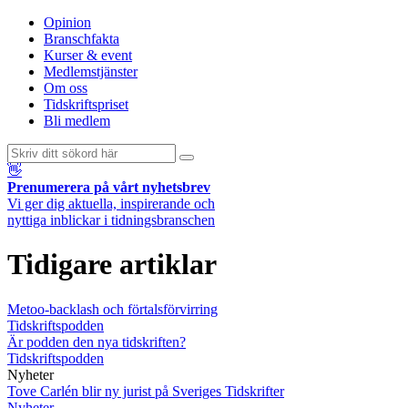
Opinion
Branschfakta
Kurser & event
Medlemstjänster
Om oss
Tidskriftspriset
Bli medlem
👋
Prenumerera på vårt nyhetsbrev
Vi ger dig aktuella, inspirerande och
nyttiga inblickar i tidningsbranschen
Tidigare artiklar
Metoo-backlash och förtalsförvirring
Tidskriftspodden
Är podden den nya tidskriften?
Tidskriftspodden
Nyheter
Tove Carlén blir ny jurist på Sveriges Tidskrifter
Nyheter