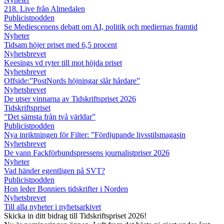
218. Live från Almedalen
Publicistpodden
Se Mediescenens debatt om AI, politik och mediernas framtid
Nyheter
Tidsam höjer priset med 6,5 procent
Nyhetsbrevet
Keesings vd ryter till mot höjda priset
Nyhetsbrevet
Offside:”PostNords höjningar slår hårdare”
Nyhetsbrevet
De utser vinnarna av Tidskriftspriset 2026
Tidskriftspriset
”Det sämsta från två världar”
Publicistpodden
Nya inriktningen för Filter: ”Fördjupande livsstilsmagasin
Nyhetsbrevet
De vann Fackförbundspressens journalistpriser 2026
Nyheter
Vad händer egentligen på SVT?
Publicistpodden
Hon leder Bonniers tidskrifter i Norden
Nyhetsbrevet
Till alla nyheter i nyhetsarkivet
Skicka in ditt bidrag till Tidskriftspriset 2026!