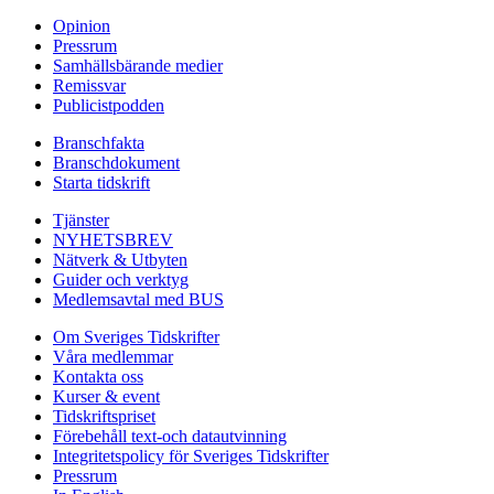
Opinion
Pressrum
Samhällsbärande medier
Remissvar
Publicistpodden
Branschfakta
Branschdokument
Starta tidskrift
Tjänster
NYHETSBREV
Nätverk & Utbyten
Guider och verktyg
Medlemsavtal med BUS
Om Sveriges Tidskrifter
Våra medlemmar
Kontakta oss
Kurser & event
Tidskriftspriset
Förebehåll text-och datautvinning
Integritetspolicy för Sveriges Tidskrifter
Pressrum