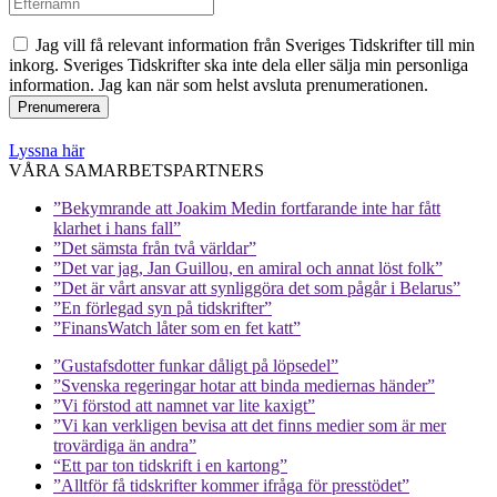
Jag vill få relevant information från Sveriges Tidskrifter till min
inkorg. Sveriges Tidskrifter ska inte dela eller sälja min personliga
information. Jag kan när som helst avsluta prenumerationen.
Lyssna här
VÅRA SAMARBETSPARTNERS
”Bekymrande att Joakim Medin fortfarande inte har fått
klarhet i hans fall”
”Det sämsta från två världar”
”Det var jag, Jan Guillou, en amiral och annat löst folk”
”Det är vårt ansvar att synliggöra det som pågår i Belarus”
”En förlegad syn på tidskrifter”
”FinansWatch låter som en fet katt”
”Gustafsdotter funkar dåligt på löpsedel”
”Svenska regeringar hotar att binda mediernas händer”
”Vi förstod att namnet var lite kaxigt”
”Vi kan verkligen bevisa att det finns medier som är mer
trovärdiga än andra”
“Ett par ton tidskrift i en kartong”
”Alltför få tidskrifter kommer ifråga för presstödet”