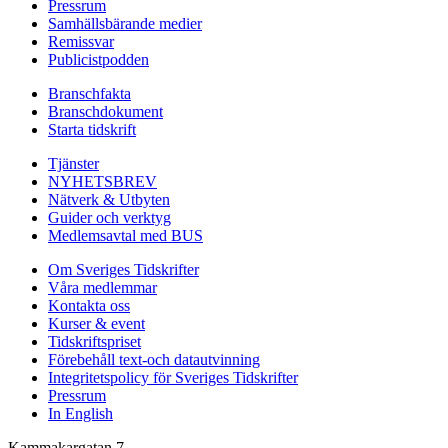
Pressrum
Samhällsbärande medier
Remissvar
Publicistpodden
Branschfakta
Branschdokument
Starta tidskrift
Tjänster
NYHETSBREV
Nätverk & Utbyten
Guider och verktyg
Medlemsavtal med BUS
Om Sveriges Tidskrifter
Våra medlemmar
Kontakta oss
Kurser & event
Tidskriftspriset
Förebehåll text-och datautvinning
Integritetspolicy för Sveriges Tidskrifter
Pressrum
In English
Kammakargatan 7