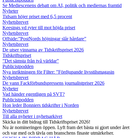
Se Mediescenens debatt om AI, politik och mediernas framtid
Nyheter
Tidsam höjer priset med 6,5 procent
Nyhetsbrevet
Keesings vd ryter till mot höjda priset
Nyhetsbrevet
Offside:”PostNords höjningar slår hårdare”
Nyhetsbrevet
De utser vinnarna av Tidskriftspriset 2026
Tidskriftspriset
”Det sämsta från två världar”
Publicistpodden
Nya inriktningen för Filter: ”Fördjupande livsstilsmagasin
Nyhetsbrevet
De vann Fackförbundspressens journalistpriser 2026
Nyheter
Vad händer egentligen på SVT?
Publicistpodden
Hon leder Bonniers tidskrifter i Norden
Nyhetsbrevet
Till alla nyheter i nyhetsarkivet
Skicka in ditt bidrag till Tidskriftspriset 2026!
Nu är nomineringen öppen. Lyft fram det bästa ni gjort under året
och var med och tävla om branschens finaste utmärkelser.