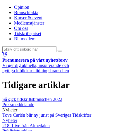
Opinion
Branschfakta
Kurser & event
Medlemstjänster
Om oss
Tidskriftspriset
Bli medlem
👋
Prenumerera på vårt nyhetsbrev
Vi ger dig aktuella, inspirerande och
nyttiga inblickar i tidningsbranschen
Tidigare artiklar
Så gick tidskriftsbranschen 2022
Pressmeddelande
Nyheter
Tove Carlén blir ny jurist på Sveriges Tidskrifter
Nyheter
218. Live från Almedalen
Publicistpodden