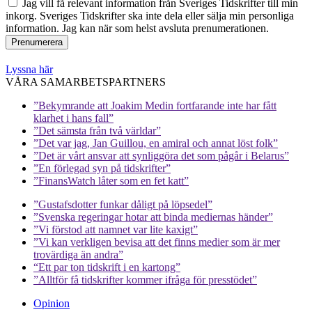
Jag vill få relevant information från Sveriges Tidskrifter till min
inkorg. Sveriges Tidskrifter ska inte dela eller sälja min personliga
information. Jag kan när som helst avsluta prenumerationen.
Lyssna här
VÅRA SAMARBETSPARTNERS
”Bekymrande att Joakim Medin fortfarande inte har fått
klarhet i hans fall”
”Det sämsta från två världar”
”Det var jag, Jan Guillou, en amiral och annat löst folk”
”Det är vårt ansvar att synliggöra det som pågår i Belarus”
”En förlegad syn på tidskrifter”
”FinansWatch låter som en fet katt”
”Gustafsdotter funkar dåligt på löpsedel”
”Svenska regeringar hotar att binda mediernas händer”
”Vi förstod att namnet var lite kaxigt”
”Vi kan verkligen bevisa att det finns medier som är mer
trovärdiga än andra”
“Ett par ton tidskrift i en kartong”
”Alltför få tidskrifter kommer ifråga för presstödet”
Opinion