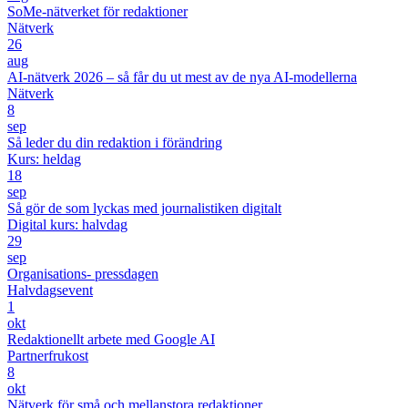
SoMe-nätverket för redaktioner
Nätverk
26
aug
AI-nätverk 2026 – så får du ut mest av de nya AI-modellerna
Nätverk
8
sep
Så leder du din redaktion i förändring
Kurs: heldag
18
sep
Så gör de som lyckas med journalistiken digitalt
Digital kurs: halvdag
29
sep
Organisations- pressdagen
Halvdagsevent
1
okt
Redaktionellt arbete med Google AI
Partnerfrukost
8
okt
Nätverk för små och mellanstora redaktioner