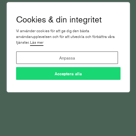
Cookies & din integritet
Vi använder cookies för att ge dig den bästa
användarupplevelsen och för att utveckla och förbättra våra
tjänster.
Läs mer
De utser vinnarna av Tidskriftspriset
Anpassa
2026
Acceptera alla
Tidskriftspriset