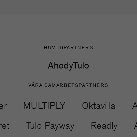
HUVUDPARTNERS
Ahody
Tulo
VÅRA SAMARBETSPARTNERS
MULTIPLY
Oktavilla
Anoth
ventyret
Tulo Payway
Readl