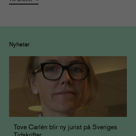
Nyheter
Tove Carlén blir ny jurist på Sveriges
Tidskrifter