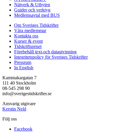
Nätverk & Utbyten
Guider och verktyg
Medlemsavtal med BUS
Om Sveriges Tidskrifter
Våra medlemmar
Kontakta oss
Kurser & event
Tidskriftspriset
Förebehåll text-och datautvinning
Integritetspolicy för Sveriges Tidskrifter
Pressrum
In English
Kammakargatan 7
111 40 Stockholm
08-545 298 90
info@sverigestidskrifter.se
Ansvarig utgivare
Kerstin Neld
Följ oss
Facebook