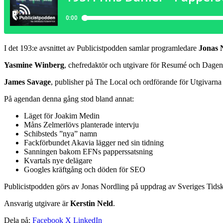
I det 193:e avsnittet av Publicistpodden samlar programledare
Jonas 
Yasmine Winberg
, chefredaktör och utgivare för Resumé och Dage
James Savage
, publisher på The Local och ordförande för Utgivarna 
På agendan denna gång stod bland annat:
Läget för Joakim Medin
Måns Zelmerlövs planterade intervju
Schibsteds ”nya” namn
Fackförbundet Akavia lägger ned sin tidning
Sanningen bakom EFNs papperssatsning
Kvartals nye delägare
Googles kräftgång och döden för SEO
Publicistpodden görs av Jonas Nordling på uppdrag av Sveriges Tidskr
Ansvarig utgivare är
Kerstin Neld
.
Dela på:
Facebook
X
LinkedIn