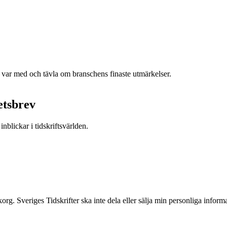
h var med och tävla om branschens finaste utmärkelser.
etsbrev
nblickar i tidskriftsvärlden.
inkorg. Sveriges Tidskrifter ska inte dela eller sälja min personliga info