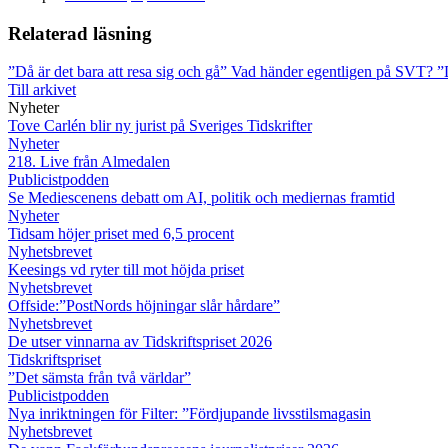
Relaterad läsning
”Då är det bara att resa sig och gå”
Vad händer egentligen på SVT?
”
Till arkivet
Nyheter
Tove Carlén blir ny jurist på Sveriges Tidskrifter
Nyheter
218. Live från Almedalen
Publicistpodden
Se Mediescenens debatt om AI, politik och mediernas framtid
Nyheter
Tidsam höjer priset med 6,5 procent
Nyhetsbrevet
Keesings vd ryter till mot höjda priset
Nyhetsbrevet
Offside:”PostNords höjningar slår hårdare”
Nyhetsbrevet
De utser vinnarna av Tidskriftspriset 2026
Tidskriftspriset
”Det sämsta från två världar”
Publicistpodden
Nya inriktningen för Filter: ”Fördjupande livsstilsmagasin
Nyhetsbrevet