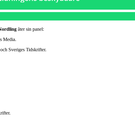
Nordling
åter sin panel:
ns Media.
och Sveriges Tidskrifter.
ifter.