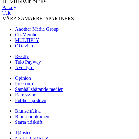
HUVUDPARTNERS
Ahody
Tulo
VÅRA SAMARBETSPARTNERS
Another Media Group
Co-Member
MULTIPLY
Oktavilla
Readly
Tulo Payway
Äventyret
Opinion
Pressrum
Samhällsbärande medier
Remissvar
Publicistpodden
Branschfakta
Branschdokument
Starta tidskrift
Tjänster
NYHETSBREV