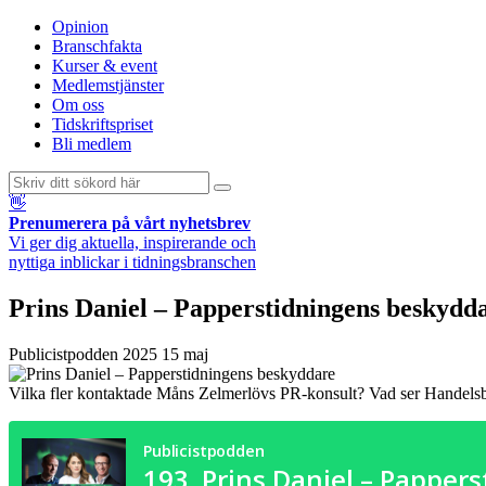
Opinion
Branschfakta
Kurser & event
Medlemstjänster
Om oss
Tidskriftspriset
Bli medlem
👋
Prenumerera på vårt nyhetsbrev
Vi ger dig aktuella, inspirerande och
nyttiga inblickar i tidningsbranschen
Prins Daniel – Papperstidningens beskydd
Publicistpodden
2025 15 maj
Vilka fler kontaktade Måns Zelmerlövs PR-konsult? Vad ser Handelsba