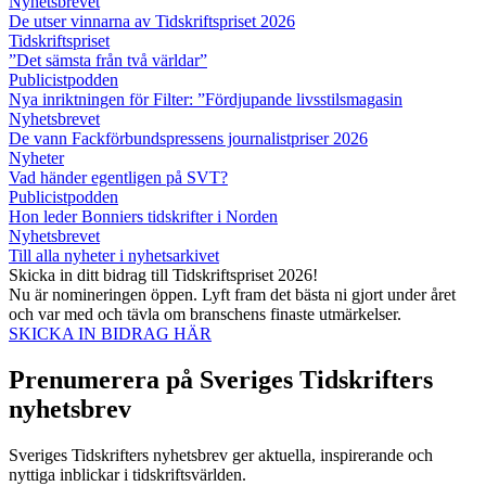
Nyhetsbrevet
De utser vinnarna av Tidskriftspriset 2026
Tidskriftspriset
”Det sämsta från två världar”
Publicistpodden
Nya inriktningen för Filter: ”Fördjupande livsstilsmagasin
Nyhetsbrevet
De vann Fackförbundspressens journalistpriser 2026
Nyheter
Vad händer egentligen på SVT?
Publicistpodden
Hon leder Bonniers tidskrifter i Norden
Nyhetsbrevet
Till alla nyheter i nyhetsarkivet
Skicka in ditt bidrag till Tidskriftspriset 2026!
Nu är nomineringen öppen. Lyft fram det bästa ni gjort under året
och var med och tävla om branschens finaste utmärkelser.
SKICKA IN BIDRAG HÄR
Prenumerera på Sveriges Tidskrifters
nyhetsbrev
Sveriges Tidskrifters nyhetsbrev ger aktuella, inspirerande och
nyttiga inblickar i tidskriftsvärlden.