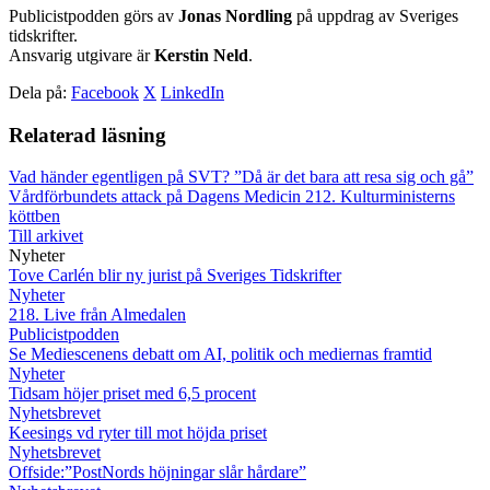
Publicistpodden görs av
Jonas Nordling
på uppdrag av Sveriges
tidskrifter.
Ansvarig utgivare är
Kerstin Neld
.
Dela på:
Facebook
X
LinkedIn
Relaterad läsning
Vad händer egentligen på SVT?
”Då är det bara att resa sig och gå”
Vårdförbundets attack på Dagens Medicin
212. Kulturministerns
köttben
Till arkivet
Nyheter
Tove Carlén blir ny jurist på Sveriges Tidskrifter
Nyheter
218. Live från Almedalen
Publicistpodden
Se Mediescenens debatt om AI, politik och mediernas framtid
Nyheter
Tidsam höjer priset med 6,5 procent
Nyhetsbrevet
Keesings vd ryter till mot höjda priset
Nyhetsbrevet
Offside:”PostNords höjningar slår hårdare”