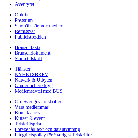
Äventyret
Opinion
Pressrum
Samhällsbärande medier
Remissvar
Publicistpodden
Branschfakta
Branschdokument
Starta tidskrift
Tjänster
NYHETSBREV
Nätverk & Utbyten
Guider och verktyg
Medlemsavtal med BUS
Om Sveriges Tidskrifter
Våra medlemmar
Kontakta oss
Kurser & event
Tidskriftspriset
Förebehåll text-och datautvinning
Integritetspolicy för Sveriges Tidskrifter