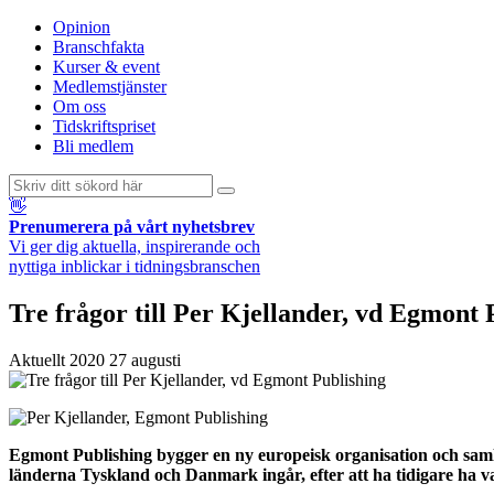
Opinion
Branschfakta
Kurser & event
Medlemstjänster
Om oss
Tidskriftspriset
Bli medlem
👋
Prenumerera på vårt nyhetsbrev
Vi ger dig aktuella, inspirerande och
nyttiga inblickar i tidningsbranschen
Tre frågor till Per Kjellander, vd Egmont 
Aktuellt
2020 27 augusti
Egmont Publishing bygger en ny europeisk organisation och saml
länderna Tyskland och Danmark ingår, efter att ha tidigare ha 