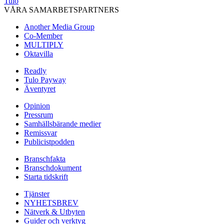
Tulo
VÅRA SAMARBETSPARTNERS
Another Media Group
Co-Member
MULTIPLY
Oktavilla
Readly
Tulo Payway
Äventyret
Opinion
Pressrum
Samhällsbärande medier
Remissvar
Publicistpodden
Branschfakta
Branschdokument
Starta tidskrift
Tjänster
NYHETSBREV
Nätverk & Utbyten
Guider och verktyg