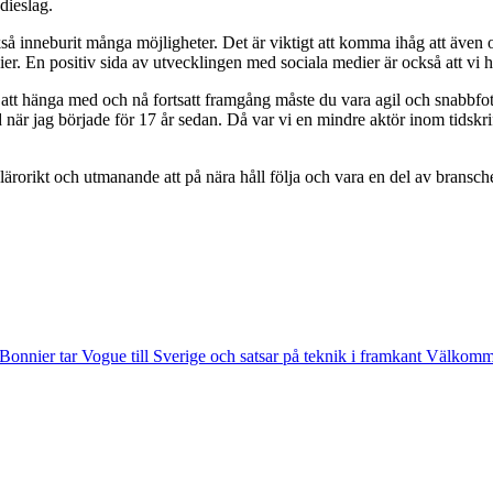
dieslag.
så inneburit många möjligheter. Det är viktigt att komma ihåg att även o
er. En positiv sida av utvecklingen med sociala medier är också att vi 
ör att hänga med och nå fortsatt framgång måste du vara agil och snabb
när jag började för 17 år sedan. Då var vi en mindre aktör inom tidskrift
ärorikt och utmanande att på nära håll följa och vara en del av bransch
Bonnier tar Vogue till Sverige och satsar på teknik i framkant
Välkommen