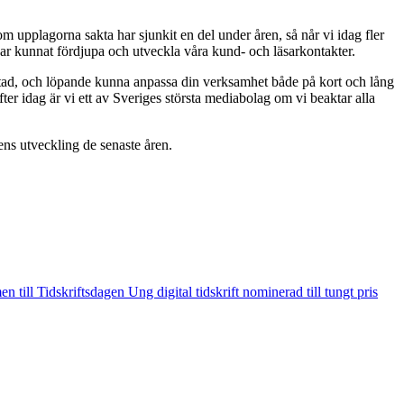
m upplagorna sakta har sjunkit en del under åren, så når vi idag fler
har kunnat fördjupa och utveckla våra kund- och läsarkontakter.
fotad, och löpande kunna anpassa din verksamhet både på kort och lång
er idag är vi ett av Sveriges största mediabolag om vi beaktar alla
ens utveckling de senaste åren.
 till Tidskriftsdagen
Ung digital tidskrift nominerad till tungt pris