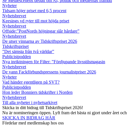
Se Mediescenens debatt om AI, politik och mediernas framtid
Nyheter
Tidsam höjer priset med 6,5 procent
Nyhetsbrevet
Keesings vd ryter till mot höjda priset
Nyhetsbrevet
Offside:”PostNords höjningar slår hårdare”
Nyhetsbrevet
De utser vinnarna av Tidskriftspriset 2026
Tidskriftspriset
”Det sämsta från två världar”
Publicistpodden
Nya inriktningen för Filter: ”Fördjupande livsstilsmagasin
Nyhetsbrevet
De vann Fackförbundspressens journalistpriser 2026
Nyheter
Vad händer egentligen på SVT?
Publicistpodden
Hon leder Bonniers tidskrifter i Norden
Nyhetsbrevet
Till alla nyheter i nyhetsarkivet
Skicka in ditt bidrag till Tidskriftspriset 2026!
Nu är nomineringen öppen. Lyft fram det bästa ni gjort under året oc
SKICKA IN BIDRAG HÄR
Fördelar med medlemskap hos oss