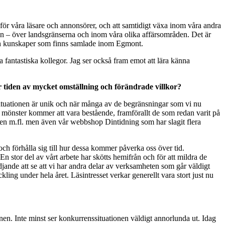
ll för våra läsare och annonsörer, och att samtidigt växa inom våra andra
en – över landsgränserna och inom våra olika affärsområden. Det är
er och kunskaper som finns samlade inom Egmont.
 fantastiska kollegor. Jag ser också fram emot att lära känna
är tiden av mycket omställning och förändrade villkor?
onasituationen är unik och när många av de begränsningar som vi nu
h mönster kommer att vara bestående, framförallt de som redan varit på
ken m.fl. men även vår webbshop Dintidning som har slagit flera
 och förhålla sig till hur dessa kommer påverka oss över tid.
n stor del av vårt arbete har skötts hemifrån och för att mildra de
ande att se att vi har andra delar av verksamheten som går väldigt
ing under hela året. Läsintresset verkar generellt vara stort just nu
nen. Inte minst ser konkurrenssituationen väldigt annorlunda ut. Idag