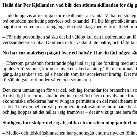
Hallå där Per Kjellander, vad blir den största skillnaden för di
– Inledningsvis är det inga större skillnader att vänta. Vi har en strat
två områden marketing services och e-handel. På lite längre sikt är 
något som vi redan är framgångsrika med idag, men vi tror att det finns
– För mig personligen så ska det bli väldigt kul och inspirerande att 
verksamheterna i bl.a. Danmark och Tyskland lite bättre, och få tillfäl
Nu har coronakrisen pågått över ett halvår. Har du fått några sär
– Eftersom pandemin fortfarande pågår så är jag lite försiktig med att 
upplever försvinner, kommer mycket säkert att återgå till det normala
gång. Jag tänker t.ex. på e-handeln som har accelererat kraftig. Det
försäljningsrekord under våren och sommaren.
Den stora utmaningen för vår del, och jag förmodar för branschen i stort
Kortsiktigt har coronasituationen inte medfört några omvälvande förändr
ekonomiska effekterna har vi tvingats permittera en del medarbetare i
starkt. Till exempel har vår prenumerationsförsäljning inom både tidskr
och jag hoppas att det håller i sig framöver – det är viktigt inte bara fö
Slutligen, hur skiljer det sig att jobba i branschen idag jämfö
– Medie- och tidskriftsbranschen har genomgått enormt mycket förändrin