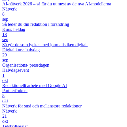
AI-nätverk 2026 – så får du ut mest av de nya AI-modellerna
Nätverk
8
sep
Så leder du din redaktion i förändring
Kurs: heldag
18
sep
Så gör de som lyckas med journalistiken digitalt
Digital kurs: halvdag
29
sep
Organisations- pressdagen
Halvdagsevent
1
okt
Redaktionellt arbete med Google AI
Partnerfrukost
8
okt
Nätverk för små och mellanstora redaktioner
Nätverk
21
okt
Tidskriftsgalan