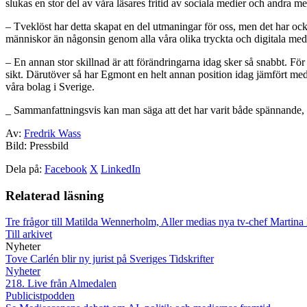
slukas en stor del av våra läsares fritid av sociala medier och andra me
– Tveklöst har detta skapat en del utmaningar för oss, men det har ock
människor än någonsin genom alla våra olika tryckta och digitala medi
– En annan stor skillnad är att förändringarna idag sker så snabbt. F
sikt. Därutöver så har Egmont en helt annan position idag jämfört med 
våra bolag i Sverige.
_ Sammanfattningsvis kan man säga att det har varit både spännande, l
Av:
Fredrik Wass
Bild: Pressbild
Dela på:
Facebook
X
LinkedIn
Relaterad läsning
Tre frågor till Matilda Wennerholm, Aller medias nya tv-chef
Martina 
Till arkivet
Nyheter
Tove Carlén blir ny jurist på Sveriges Tidskrifter
Nyheter
218. Live från Almedalen
Publicistpodden