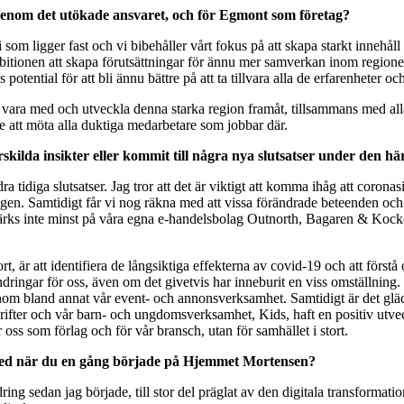
g genom det utökade ansvaret, och för Egmont som företag?
egi som ligger fast och vi bibehåller vårt fokus på att skapa starkt innehå
ambitionen att skapa förutsättningar för ännu mer samverkan inom region
 potential för att bli ännu bättre på att ta tillvara alla de erfarenhet
få vara med och utveckla denna starka region framåt, tillsammans med alla
le att möta alla duktiga medarbetare som jobbar där.
skilda insikter eller kommit till några nya slutsatser under den h
dra tidiga slutsatser. Jag tror att det är viktigt att komma ihåg att cor
 igen. Samtidigt får vi nog räkna med att vissa förändrade beteenden oc
 märks inte minst på våra egna e-handelsbolag Outnorth, Bagaren & Koc
, är att identifiera de långsiktiga effekterna av covid-19 och att förstå
ingar för oss, även om det givetvis har inneburit en viss omställning. E
nom bland annat vår event- och annonsverksamhet. Samtidigt är det glädj
ifter och vår barn- och ungdomsverksamhet, Kids, haft en positiv utveckl
r oss som förlag och för vår bransch, utan för samhället i stort.
rt med när du en gång började på Hjemmet Mortensen?
g sedan jag började, till stor del präglat av den digitala transformatio