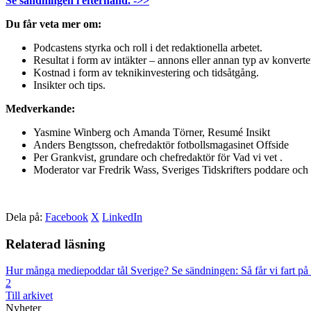
Se sändningen i efterhand. ->>
Du får veta mer om:
Podcastens styrka och roll i det redaktionella arbetet.
Resultat i form av intäkter – annons eller annan typ av konverte
Kostnad i form av teknikinvestering och tidsåtgång.
Insikter och tips.
Medverkande:
Yasmine Winberg och Amanda Törner, Resumé Insikt
Anders Bengtsson, chefredaktör fotbollsmagasinet Offside
Per Grankvist, grundare och chefredaktör för Vad vi vet .
Moderator var Fredrik Wass, Sveriges Tidskrifters poddare oc
Dela på:
Facebook
X
LinkedIn
Relaterad läsning
Hur många mediepoddar tål Sverige?
Se sändningen: Så får vi fart på
2
Till arkivet
Nyheter