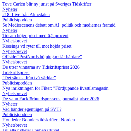
Tove Carlén blir ny jurist på Sveriges Tidskrifter
Nyheter
218. Live från Almedalen
Publicistpodden
Se Mediescenens debatt om AI, politik och mediernas framtid
Nyheter
Tidsam höjer priset med 6,5 procent
Nyhetsbrevet
Keesings vd ryter till mot höjda priset
Nyhetsbrevet
Offside:”PostNords höjningar slår hårdare”
Nyhetsbrevet
De utser vinnarna av Tidskriftspriset 2026
Tidskriftspriset
”Det sämsta från två världar”
Publicistpodden
Nya inriktningen för Filter: ”Fördjupande livsstilsmagasin
Nyhetsbrevet
De vann Fackförbundspressens journalistpriser 2026
Nyheter
Vad händer egentligen på SVT?
Publicistpodden
Hon leder Bonniers tidskrifter i Norden
Nyhetsbrevet
Till alla nyheter i nyhetsarkivet