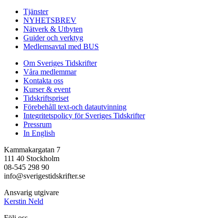
Tjänster
NYHETSBREV
Nätverk & Utbyten
Guider och verktyg
Medlemsavtal med BUS
Om Sveriges Tidskrifter
Våra medlemmar
Kontakta oss
Kurser & event
Tidskriftspriset
Förebehåll text-och datautvinning
Integritetspolicy för Sveriges Tidskrifter
Pressrum
In English
Kammakargatan 7
111 40 Stockholm
08-545 298 90
info@sverigestidskrifter.se
Ansvarig utgivare
Kerstin Neld
Följ oss