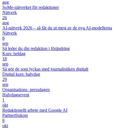
aug
SoMe-nätverket för redaktioner
Nätverk
26
aug
AI-nätverk 2026 – så får du ut mest av de nya AI-modellerna
Nätverk
8
sep
Så leder du din redaktion i förändring
Kurs: heldag
18
sep
Så gör de som lyckas med journalistiken digitalt
Digital kurs: halvdag
29
sep
Organisations- pressdagen
Halvdagsevent
1
okt
Redaktionellt arbete med Google AI
Partnerfrukost
8
okt