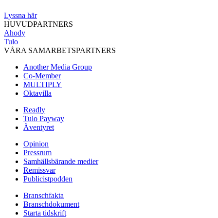
Lyssna här
HUVUDPARTNERS
Ahody
Tulo
VÅRA SAMARBETSPARTNERS
Another Media Group
Co-Member
MULTIPLY
Oktavilla
Readly
Tulo Payway
Äventyret
Opinion
Pressrum
Samhällsbärande medier
Remissvar
Publicistpodden
Branschfakta
Branschdokument
Starta tidskrift