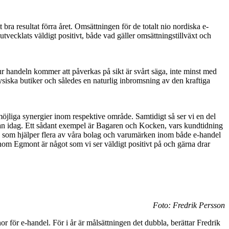
a resultat förra året. Omsättningen för de totalt nio nordiska e-
utvecklats väldigt positivt, både vad gäller omsättningstillväxt och
 handeln kommer att påverkas på sikt är svårt säga, inte minst med
ysiska butiker och således en naturlig inbromsning av den kraftiga
möjliga synergier inom respektive område. Samtidigt så ser vi en del
edan idag. Ett sådant exempel är Bagaren och Kocken, vars kundtidning
 som hjälper flera av våra bolag och varumärken inom både e-handel
nom Egmont är något som vi ser väldigt positivt på och gärna drar
Foto: Fredrik Persson
 för e-handel. För i år är målsättningen det dubbla, berättar Fredrik