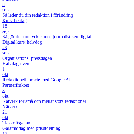
8
sep
Så leder du din redaktion i förändring
Kurs: heldag
18
sep
Så gör de som lyckas med journalistiken digitalt
Digital kurs: halvdag
29
sep
Organisations- pressdagen
Halvdagsevent
1
okt
Redaktionellt arbete med Google AI
Partnerfrukost
8
okt
Nätverk för små och mellanstora redaktioner
Nätverk
21
okt
Tidskriftsgalan
Galamiddag med prisutdelning
17