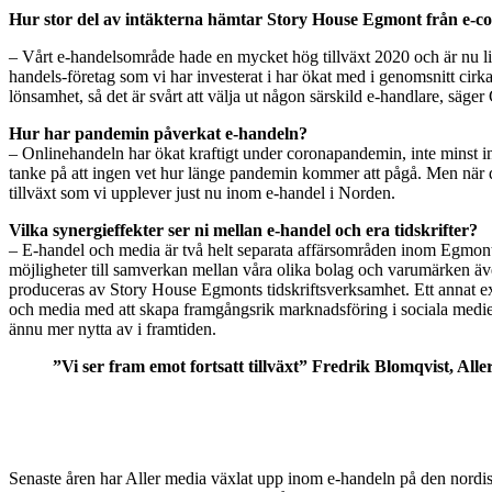
Hur stor del av intäkterna hämtar Story House Egmont från e-
– Vårt e-handelsområde hade en mycket hög tillväxt 2020 och är nu lik
handels-företag som vi har investerat i har ökat med i genomsnitt cirka 
lönsamhet, så det är svårt att välja ut någon särskild e-handlare, säge
Hur har pandemin påverkat e-handeln?
– Onlinehandeln har ökat kraftigt under coronapandemin, inte minst 
tanke på att ingen vet hur länge pandemin kommer att pågå. Men när den
tillväxt som vi upplever just nu inom e-handel i Norden.
Vilka synergieffekter ser ni mellan e-handel och era tidskrifter?
– E-handel och media är två helt separata affärsområden inom Egmont oc
möjligheter till samverkan mellan våra olika bolag och varumärken äv
produceras av Story House Egmonts tidskriftsverksamhet. Ett annat 
och media med att skapa framgångsrik marknadsföring i sociala medier.
ännu mer nytta av i framtiden.
”
Vi ser fram emot fortsatt tillväxt
” Fredrik Blomqvist, Alle
Senaste åren har Aller media växlat upp inom e-handeln på den nordisk