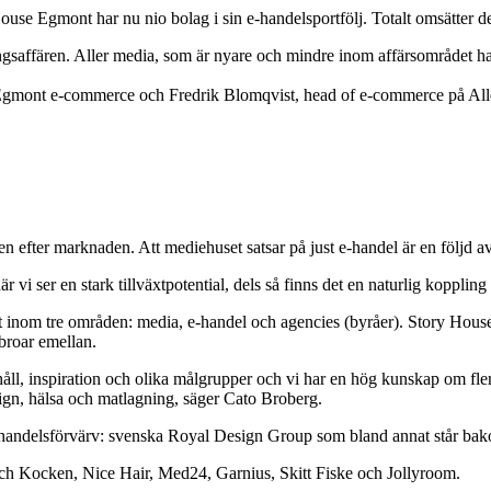
se Egmont har nu nio bolag i sin e-handelsportfölj. Totalt omsätter de 
ingsaffären. Aller media, som är nyare och mindre inom affärsområdet 
ör Egmont e-commerce och Fredrik Blomqvist, head of e-commerce på All
 efter marknaden. Att mediehuset satsar på just e-handel är en följd av
är vi ser en stark tillväxtpotential, dels så finns det en naturlig kopplin
om tre områden: media, e-handel och agencies (byråer). Story House E
broar emellan.
håll, inspiration och olika målgrupper och vi har en hög kunskap om fler
esign, hälsa och matlagning, säger Cato Broberg.
 e-handelsförvärv: svenska Royal Design Group som bland annat står b
 och Kocken, Nice Hair, Med24, Garnius, Skitt Fiske och Jollyroom.