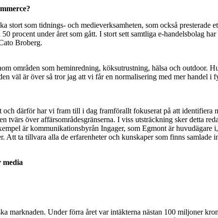
commerce?
a stort som tidnings- och medieverksamheten, som också presterade ett br
50 procent under året som gått. I stort sett samtliga e-handelsbolag har 
r Cato Broberg.
inom områden som heminredning, köksutrustning, hälsa och outdoor. Hur
 väl är över så tror jag att vi får en normalisering med mer handel i f
h därför har vi fram till i dag framförallt fokuserat på att identifiera 
en tvärs över affärsområdesgränserna. I viss utsträckning sker detta r
exempel är kommunikationsbyrån Ingager, som Egmont är huvudägare i,
 Att ta tillvara alla de erfarenheter och kunskaper som finns samlade i
r media
a marknaden. Under förra året var intäkterna nästan 100 miljoner kronor