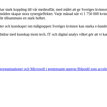
r stark koppling till vår medieaffär, med målet att ge Sveriges kvinnor 
råden skapar stora synergieffekter. Varje månad når vi 1 750 000 kvinn
lir tillsammans en stark helhet.
ikter och kunskaper om målgruppen Sveriges kvinnor kan starka e-handel
idrar med kunskap inom tech, IT och digital analys vilket gör att vi k
eorganisationer och Microsoft i gemensamt upprop
Bilpodd som accele