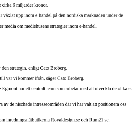
cirka 6 miljarder kronor.
har växlat upp inom e-handel på den nordiska marknaden under de
er media om mediehusens strategier inom e-handel.
 den strategin, enligt Cato Broberg.
g till var vi kommer ifrån, säger Cato Broberg.
gmont har ett centralt team som arbetar med att utveckla de olika e-
a av de nischade intresseområden där vi har valt att positionera oss
akom inredningsnätbutikerna Royaldesign.se och Rum21.se.