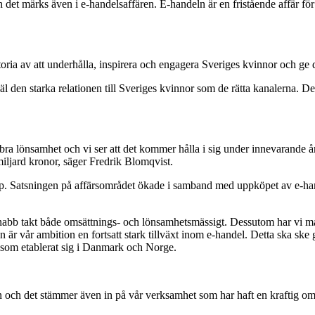
det märks även i e-handelsaffären. E-handeln är en fristående affär fö
istoria av att underhålla, inspirera och engagera Sveriges kvinnor och ge
 den starka relationen till Sveriges kvinnor som de rätta kanalerna. Det
 bra lönsamhet och vi ser att det kommer hålla i sig under innevarande år
iljard kronor, säger Fredrik Blomqvist.
Shop. Satsningen på affärsområdet ökade i samband med uppköpet av e-
 snabb takt både omsättnings- och lönsamhetsmässigt. Dessutom har vi 
r vår ambition en fortsatt stark tillväxt inom e-handel. Detta ska ske
r som etablerat sig i Danmark och Norge.
och det stämmer även in på vår verksamhet som har haft en kraftig omsät