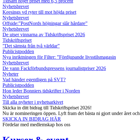
Tidsam höjer priset med 6,5 procent
Nyhetsbrevet
Keesings vd ryter till mot höjda priset
Nyhetsbrevet
Offside:”PostNords höjningar slår hårdare”
Nyhetsbrevet
De utser vinnarna av Tidskriftspriset 2026
Tidskriftspriset
”Det sämsta från två världar”
Publicistpodden
Nya inriktningen för Filter: ”Fördjupande livsstilsmagasin
Nyhetsbrevet
De vann Fackförbundspressens journalistpriser 2026
Nyheter
Vad händer egentligen på SVT?
Publicistpodden
Hon leder Bonniers tidskrifter i Norden
Nyhetsbrevet
Till alla nyheter i nyhetsarkivet
Skicka in ditt bidrag till Tidskriftspriset 2026!
Nu är nomineringen öppen. Lyft fram det bästa ni gjort under året oc
SKICKA IN BIDRAG HÄR
Fördelar med medlemskap hos oss
Kurser & event