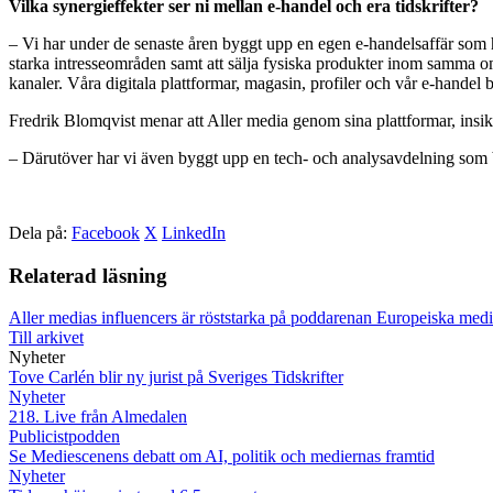
Vilka synergieffekter ser ni mellan e-handel och era tidskrifter?
– Vi har under de senaste åren byggt upp en egen e-handelsaffär som ha
starka intresseområden samt att sälja fysiska produkter inom samma om
kanaler. Våra digitala plattformar, magasin, profiler och vår e-handel b
Fredrik Blomqvist menar att Aller media genom sina plattformar, ins
– Därutöver har vi även byggt upp en tech- och analysavdelning som b
Dela på:
Facebook
X
LinkedIn
Relaterad läsning
Aller medias influencers är röststarka på poddarenan
Europeiska medi
Till arkivet
Nyheter
Tove Carlén blir ny jurist på Sveriges Tidskrifter
Nyheter
218. Live från Almedalen
Publicistpodden
Se Mediescenens debatt om AI, politik och mediernas framtid
Nyheter