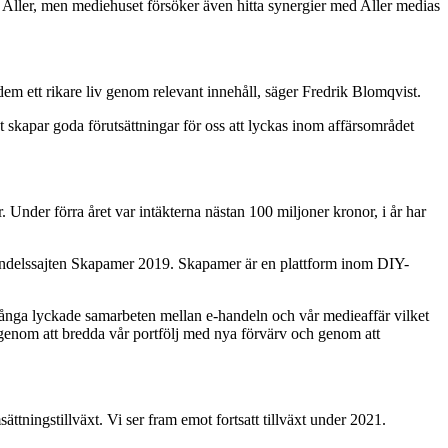
r Aller, men mediehuset försöker även hitta synergier med Aller medias
 dem ett rikare liv genom relevant innehåll, säger Fredrik Blomqvist.
 skapar goda förutsättningar för oss att lyckas inom affärsområdet
. Under förra året var intäkterna nästan 100 miljoner kronor, i år har
handelssajten Skapamer 2019. Skapamer är en plattform inom DIY-
många lyckade samarbeten mellan e-handeln och vår medieaffär vilket
 genom att bredda vår portfölj med nya förvärv och genom att
tningstillväxt. Vi ser fram emot fortsatt tillväxt under 2021.