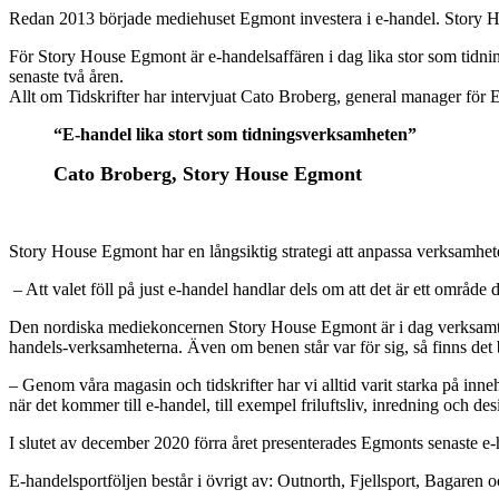
Redan 2013 började mediehuset Egmont investera i e-handel. Story Hou
För Story House Egmont är e-handelsaffären i dag lika stor som tidn
senaste två åren.
Allt om Tidskrifter har intervjuat Cato Broberg, general manager f
“E-handel lika stort som tidningsverksamheten”
Cato Broberg, Story House Egmont
Story House Egmont har en långsiktig strategi att anpassa verksamheten
– Att valet föll på just e-handel handlar dels om att det är ett område d
Den nordiska mediekoncernen Story House Egmont är i dag verksamt in
handels-verksamheterna. Även om benen står var för sig, så finns det 
– Genom våra magasin och tidskrifter har vi alltid varit starka på inne
när det kommer till e-handel, till exempel friluftsliv, inredning och d
I slutet av december 2020 förra året presenterades Egmonts senaste
E-handelsportföljen består i övrigt av: Outnorth, Fjellsport, Bagaren