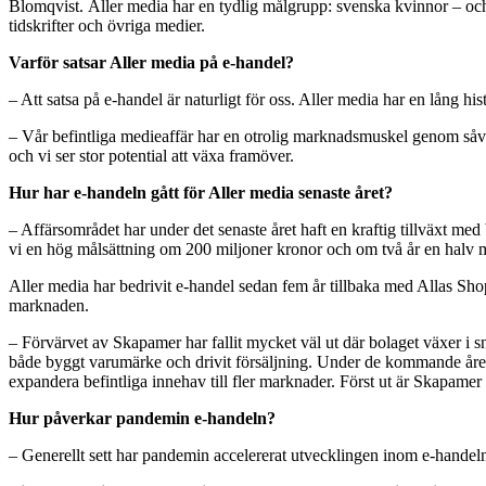
Blomqvist. Aller media har en tydlig målgrupp: svenska kvinnor – och 
tidskrifter och övriga medier.
Varför satsar Aller media på e-handel?
– Att satsa på e-handel är naturligt för oss. Aller media har en lång h
– Vår befintliga medieaffär har en otrolig marknadsmuskel genom såväl
och vi ser stor potential att växa framöver.
Hur har e-handel
n
gått för Aller media senaste året?
– Affärsområdet har under det senaste året haft en kraftig tillväxt med
vi en hög målsättning om 200 miljoner kronor och om två år en halv m
Aller media har bedrivit e-handel sedan fem år tillbaka med Allas 
marknaden.
– Förvärvet av Skapamer har fallit mycket väl ut där bolaget växer i
både byggt varumärke och drivit försäljning. Under de kommande åren ä
expandera befintliga innehav till fler marknader. Först ut är Skapame
Hur påverkar pandemin e-handeln?
– Generellt sett har pandemin accelererat utvecklingen inom e-handeln 