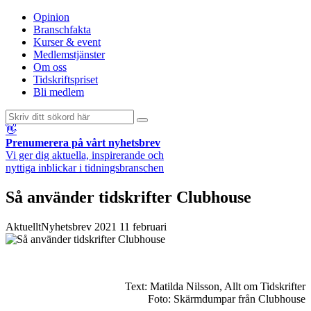
Opinion
Branschfakta
Kurser & event
Medlemstjänster
Om oss
Tidskriftspriset
Bli medlem
👋
Prenumerera på vårt nyhetsbrev
Vi ger dig aktuella, inspirerande och
nyttiga inblickar i tidningsbranschen
Så använder tidskrifter Clubhouse
Aktuellt
Nyhetsbrev
2021 11 februari
Text: Matilda Nilsson, Allt om Tidskrifter
Foto: Skärmdumpar från Clubhouse