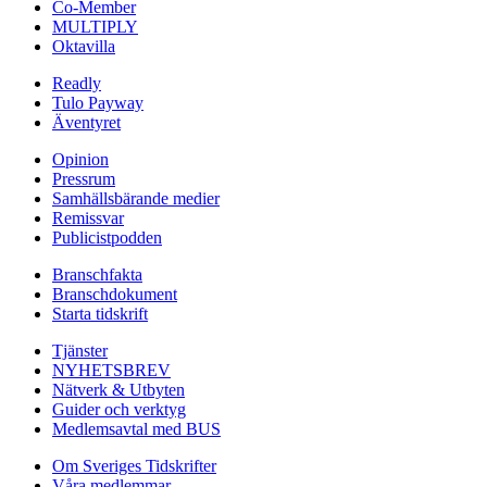
Co-Member
MULTIPLY
Oktavilla
Readly
Tulo Payway
Äventyret
Opinion
Pressrum
Samhällsbärande medier
Remissvar
Publicistpodden
Branschfakta
Branschdokument
Starta tidskrift
Tjänster
NYHETSBREV
Nätverk & Utbyten
Guider och verktyg
Medlemsavtal med BUS
Om Sveriges Tidskrifter
Våra medlemmar