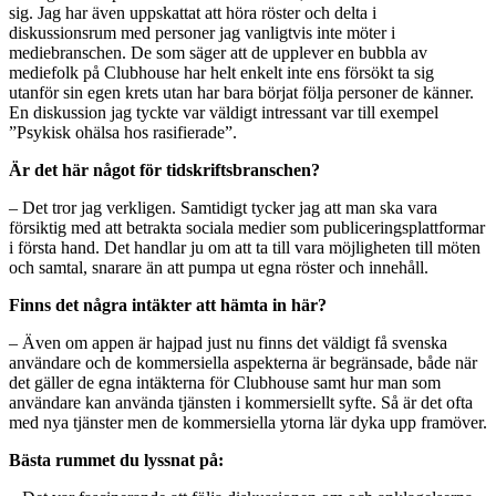
sig. Jag har även uppskattat att höra röster och delta i
diskussionsrum med personer jag vanligtvis inte möter i
mediebranschen. De som säger att de upplever en bubbla av
mediefolk på Clubhouse har helt enkelt inte ens försökt ta sig
utanför sin egen krets utan har bara börjat följa personer de känner.
En diskussion jag tyckte var väldigt intressant var till exempel
”Psykisk ohälsa hos rasifierade”.
Är det här något för tidskriftsbranschen?
– Det tror jag verkligen. Samtidigt tycker jag att man ska vara
försiktig med att betrakta sociala medier som publiceringsplattformar
i första hand. Det handlar ju om att ta till vara möjligheten till möten
och samtal, snarare än att pumpa ut egna röster och innehåll.
Finns det några intäkter att hämta in här?
– Även om appen är hajpad just nu finns det väldigt få svenska
användare och de kommersiella aspekterna är begränsade, både när
det gäller de egna intäkterna för Clubhouse samt hur man som
användare kan använda tjänsten i kommersiellt syfte. Så är det ofta
med nya tjänster men de kommersiella ytorna lär dyka upp framöver.
Bästa rummet du lyssnat på: