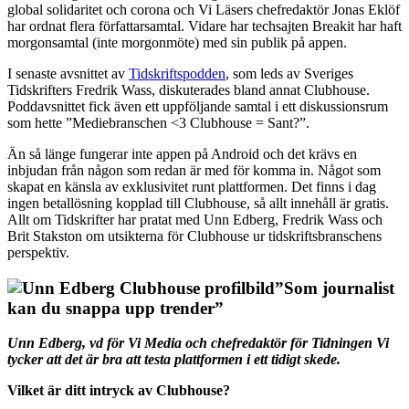
global solidaritet och corona och Vi Läsers chefredaktör Jonas Eklöf
har ordnat flera författarsamtal. Vidare har techsajten Breakit har haft
morgonsamtal (inte morgonmöte) med sin publik på appen.
I senaste avsnittet av
Tidskriftspodden
, som leds av Sveriges
Tidskrifters Fredrik Wass, diskuterades bland annat Clubhouse.
Poddavsnittet fick även ett uppföljande samtal i ett diskussionsrum
som hette ”Mediebranschen <3 Clubhouse = Sant?”.
Än så länge fungerar inte appen på Android och det krävs en
inbjudan från någon som redan är med för komma in. Något som
skapat en känsla av exklusivitet runt plattformen. Det finns i dag
ingen betallösning kopplad till Clubhouse, så allt innehåll är gratis.
Allt om Tidskrifter har pratat med Unn Edberg, Fredrik Wass och
Brit Stakston om utsikterna för Clubhouse ur tidskriftsbranschens
perspektiv.
”Som journalist
kan du snappa upp trender”
Unn Edberg, vd för Vi Media och chefredaktör för Tidningen Vi
tycker att det är bra att testa plattformen i ett tidigt skede.
Vilket är ditt intryck av Clubhouse?