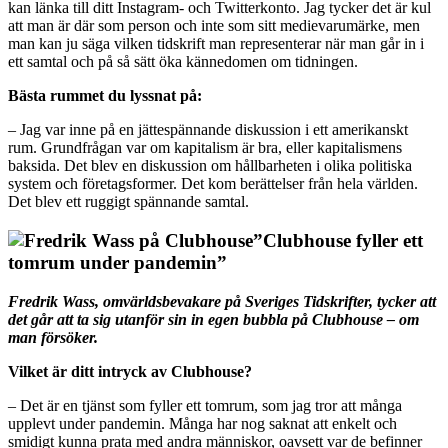
kan länka till ditt Instagram- och Twitterkonto. Jag tycker det är kul
att man är där som person och inte som sitt medievarumärke, men
man kan ju säga vilken tidskrift man representerar när man går in i
ett samtal och på så sätt öka kännedomen om tidningen.
Bästa rummet du lyssnat på:
– Jag var inne på en jättespännande diskussion i ett amerikanskt
rum. Grundfrågan var om kapitalism är bra, eller kapitalismens
baksida. Det blev en diskussion om hållbarheten i olika politiska
system och företagsformer. Det kom berättelser från hela världen.
Det blev ett ruggigt spännande samtal.
”Clubhouse fyller ett
tomrum under pandemin”
Fredrik Wass, omvärldsbevakare på Sveriges Tidskrifter, tycker att
det går att ta sig utanför sin in egen bubbla på Clubhouse – om
man försöker.
Vilket är ditt intryck av Clubhouse?
– Det är en tjänst som fyller ett tomrum, som jag tror att många
upplevt under pandemin. Många har nog saknat att enkelt och
smidigt kunna prata med andra människor, oavsett var de befinner