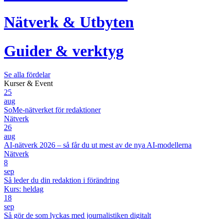
Nätverk & Utbyten
Guider & verktyg
Se alla fördelar
Kurser & Event
25
aug
SoMe-nätverket för redaktioner
Nätverk
26
aug
AI-nätverk 2026 – så får du ut mest av de nya AI-modellerna
Nätverk
8
sep
Så leder du din redaktion i förändring
Kurs: heldag
18
sep
Så gör de som lyckas med journalistiken digitalt