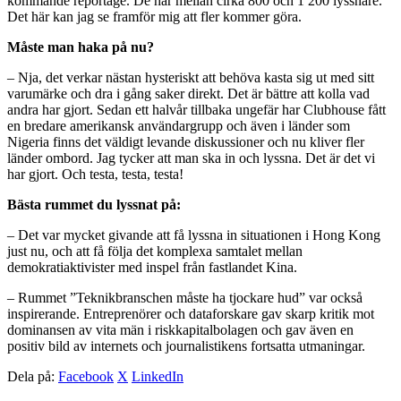
kommande reportage. De har mellan cirka 800 och 1 200 lyssnare.
Det här kan jag se framför mig att fler kommer göra.
Måste man haka på nu?
– Nja, det verkar nästan hysteriskt att behöva kasta sig ut med sitt
varumärke och dra i gång saker direkt. Det är bättre att kolla vad
andra har gjort. Sedan ett halvår tillbaka ungefär har Clubhouse fått
en bredare amerikansk användargrupp och även i länder som
Nigeria finns det väldigt levande diskussioner och nu kliver fler
länder ombord. Jag tycker att man ska in och lyssna. Det är det vi
har gjort. Och testa, testa, testa!
Bästa rummet du lyssnat på:
– Det var mycket givande att få lyssna in situationen i Hong Kong
just nu, och att få följa det komplexa samtalet mellan
demokratiaktivister med inspel från fastlandet Kina.
– Rummet ”Teknikbranschen måste ha tjockare hud” var också
inspirerande. Entreprenörer och dataforskare gav skarp kritik mot
dominansen av vita män i riskkapitalbolagen och gav även en
positiv bild av internets och journalistikens fortsatta utmaningar.
Dela på:
Facebook
X
LinkedIn