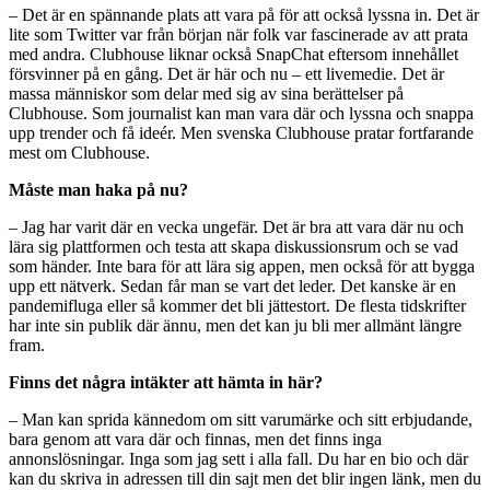
– Det är en spännande plats att vara på för att också lyssna in. Det är
lite som Twitter var från början när folk var fascinerade av att prata
med andra. Clubhouse liknar också SnapChat eftersom innehållet
försvinner på en gång. Det är här och nu – ett livemedie. Det är
massa människor som delar med sig av sina berättelser på
Clubhouse. Som journalist kan man vara där och lyssna och snappa
upp trender och få ideér. Men svenska Clubhouse pratar fortfarande
mest om Clubhouse.
Måste man haka på nu?
– Jag har varit där en vecka ungefär. Det är bra att vara där nu och
lära sig plattformen och testa att skapa diskussionsrum och se vad
som händer. Inte bara för att lära sig appen, men också för att bygga
upp ett nätverk. Sedan får man se vart det leder. Det kanske är en
pandemifluga eller så kommer det bli jättestort. De flesta tidskrifter
har inte sin publik där ännu, men det kan ju bli mer allmänt längre
fram.
Finns det några intäkter att hämta in här?
– Man kan sprida kännedom om sitt varumärke och sitt erbjudande,
bara genom att vara där och finnas, men det finns inga
annonslösningar. Inga som jag sett i alla fall. Du har en bio och där
kan du skriva in adressen till din sajt men det blir ingen länk, men du