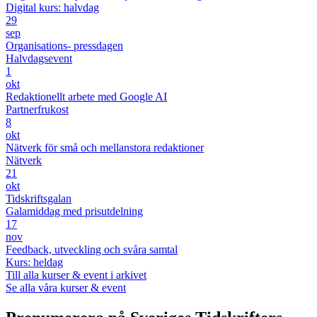
Digital kurs: halvdag
29
sep
Organisations- pressdagen
Halvdagsevent
1
okt
Redaktionellt arbete med Google AI
Partnerfrukost
8
okt
Nätverk för små och mellanstora redaktioner
Nätverk
21
okt
Tidskriftsgalan
Galamiddag med prisutdelning
17
nov
Feedback, utveckling och svåra samtal
Kurs: heldag
Till alla kurser & event i arkivet
Se alla våra kurser & event