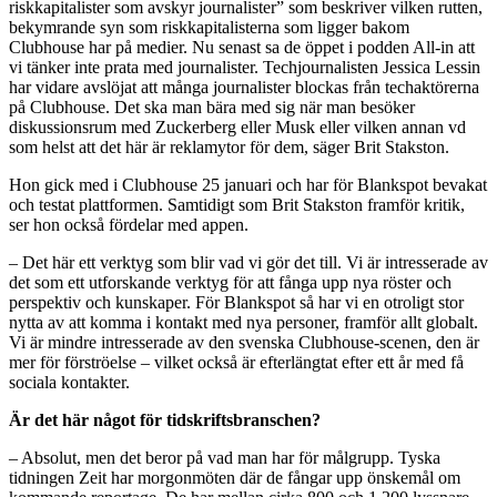
riskkapitalister som avskyr journalister” som beskriver vilken rutten,
bekymrande syn som riskkapitalisterna som ligger bakom
Clubhouse har på medier. Nu senast sa de öppet i podden All-in att
vi tänker inte prata med journalister. Techjournalisten Jessica Lessin
har vidare avslöjat att många journalister blockas från techaktörerna
på Clubhouse. Det ska man bära med sig när man besöker
diskussionsrum med Zuckerberg eller Musk eller vilken annan vd
som helst att det här är reklamytor för dem, säger Brit Stakston.
Hon gick med i Clubhouse 25 januari och har för Blankspot bevakat
och testat plattformen. Samtidigt som Brit Stakston framför kritik,
ser hon också fördelar med appen.
– Det här ett verktyg som blir vad vi gör det till. Vi är intresserade av
det som ett utforskande verktyg för att fånga upp nya röster och
perspektiv och kunskaper. För Blankspot så har vi en otroligt stor
nytta av att komma i kontakt med nya personer, framför allt globalt.
Vi är mindre intresserade av den svenska Clubhouse-scenen, den är
mer för förströelse – vilket också är efterlängtat efter ett år med få
sociala kontakter.
Är det här något för tidskriftsbranschen?
– Absolut, men det beror på vad man har för målgrupp. Tyska
tidningen Zeit har morgonmöten där de fångar upp önskemål om