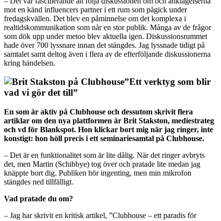
– Det var fascinerande att följa diskussionen om och anklagelserna
mot en känd influencers partner i ett rum som pågick under
fredagskvällen. Det blev en påminnelse om det komplexa i
realtidskommunikation som når en stor publik. Många av de frågor
som dök upp under metoo blev aktuella igen. Diskussionsrummet
hade över 700 lyssnare innan det stängdes. Jag lyssnade tidigt på
samtalet samt deltog även i flera av de efterföljande diskussionerna
kring händelsen.
”Ett verktyg som blir
vad vi gör det till”
En som är aktiv på Clubhouse och dessutom skrivit flera
artiklar om den nya plattformen är Brit Stakston, mediestrateg
och vd för Blankspot. Hon klickar bort mig när jag ringer, inte
konstigt: hon höll precis i ett seminariesamtal på Clubhouse.
– Det är en funktionalitet som är lite dålig. När det ringer avbryts
det, men Martin (Schibbye) tog över och pratade lite medan jag
knäppte bort dig. Publiken hör ingenting, men min mikrofon
stängdes ned tillfälligt.
Vad pratade du om?
– Jag har skrivit en kritisk artikel, ”Clubhouse – ett paradis för