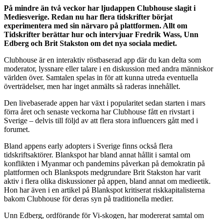
På mindre än två veckor har ljudappen Clubhouse slagit i
Mediesverige. Redan nu har flera tidskrifter börjat
experimentera med sin närvaro på plattformen. Allt om
Tidskrifter berättar hur och intervjuar Fredrik Wass, Unn
Edberg och Brit Stakston om det nya sociala mediet.
Clubhouse är en interaktiv röstbaserad app där du kan delta som
moderator, lyssnare eller talare i en diskussion med andra människor
världen över. Samtalen spelas in för att kunna utreda eventuella
överträdelser, men har inget anmälts så raderas innehållet.
Den livebaserade appen har växt i popularitet sedan starten i mars
förra året och senaste veckorna har Clubhouse fått en rivstart i
Sverige – delvis till följd av att flera stora influencers gått med i
forumet.
Bland appens early adopters i Sverige finns också flera
tidskriftsaktörer. Blankspot har bland annat hållit i samtal om
konflikten i Myanmar och pandemins påverkan på demokratin på
plattformen och Blankspots medgrundare Brit Stakston har varit
aktiv i flera olika diskussioner på appen, bland annat om medieetik.
Hon har även i en artikel på Blankspot kritiserat riskkapitalisterna
bakom Clubhouse för deras syn på traditionella medier.
Unn Edberg, ordförande för Vi-skogen, har modererat samtal om