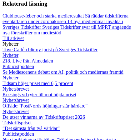
Relaterad läsning
Clubhouse-feber och starka medieresultat
Så räddar tidskrifterna
eventaffären under coronakrisen
13 nya medlemmar invalda i
Sveriges Tidskrifter
Sveriges Tidskrifter svar till MPRT angående
nya föreskrifter om mediestöd
Till arkivet
Nyheter
Tove Carlén blir ny jurist på Sveriges Tidskrifter
Nyheter
218. Live från Almedalen
Publicistpodden
Se Mediescenens debatt om AI, politik och mediernas framtid
Nyheter
Tidsam höjer priset med 6,5 procent
Nyhetsbrevet
Keesings vd ryter till mot höjda priset
Nyhetsbrevet
Offside:”PostNords höjningar slår hårdare”
Nyhetsbrevet
De utser vinnarna av Tidskriftspriset 2026
Tidskriftspriset
”Det sämsta från två världar”
Publicistpodden
Nya inriktningen för Filter: ”Fördjupande livsstilsmagasin