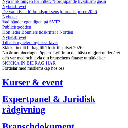
Nya inriktningen för Filter: ”Fördjupande livsstilsmagasin
Nyhetsbrevet
De vann Fackförbundspressens journalistpriser 2026
Nyheter
Vad händer egentligen på SVT?
Publicistpodden
Hon leder Bonniers tidskrifter i Norden
Nyhetsbrevet
Till alla nyheter i nyhetsarkivet
Skicka in ditt bidrag till Tidskriftspriset 2026!
Nu är nomineringen öppen. Lyft fram det bästa ni gjort under året
och var med och tävla om branschens finaste utmärkelser.
SKICKA IN BIDRAG HÄR
Fördelar med medlemskap hos oss
Kurser & event
Expertpanel & Juridisk
rådgivning
Branschdokument