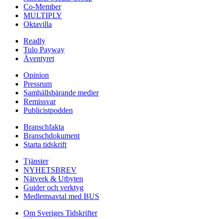
Co-Member
MULTIPLY
Oktavilla
Readly
Tulo Payway
Äventyret
Opinion
Pressrum
Samhällsbärande medier
Remissvar
Publicistpodden
Branschfakta
Branschdokument
Starta tidskrift
Tjänster
NYHETSBREV
Nätverk & Utbyten
Guider och verktyg
Medlemsavtal med BUS
Om Sveriges Tidskrifter