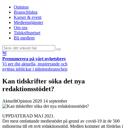
Opinion
Branschfakta
Kurser & event
Medlemstjänster
Om oss
Tidskriftspriset
Bli medlem
👋
Prenumerera på vårt nyhetsbrev
Vi ger dig aktuella, inspirerande och
nyttiga inblickar i tidningsbranschen
Kan tidskrifter söka det nya
redaktionsstödet?
Aktuellt
Opinion
2020 14 september
UPPDATERAD MAJ 2021.
Det mest omfattande mediestödet på grund av covid-19 är de 500
miljonerna till ett nytt redaktionsstöd. Medlen kommer att fördelas i