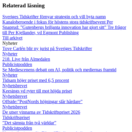
Relaterad läsning
Sveriges Tidskrifter förnyar strategin och vill byta namn
Kanaloberoende i fokus för höstens stora tidskriftsevent
Per
Snaprud: ”Gutenbergs briljanta innovation har gjort sitt”
Tre frågor
till Per Kjellander, vd Egmont Publishing
Till arkivet
Nyheter
Tove Carlén blir ny jurist på Sveriges Tidskrifter
Nyheter
218. Live från Almedalen
Publicistpodden
Se Mediescenens debatt om AI, politik och mediernas framtid
Nyheter
Tidsam höjer priset med 6,5 procent
Nyhetsbrevet
Keesings vd ryter till mot höjda priset
Nyhetsbrevet
Offside:”PostNords höjningar slår hårdare”
Nyhetsbrevet
De utser vinnarna av Tidskriftspriset 2026
Tidskriftspriset
”Det sämsta från två världar”
Publicistpodden