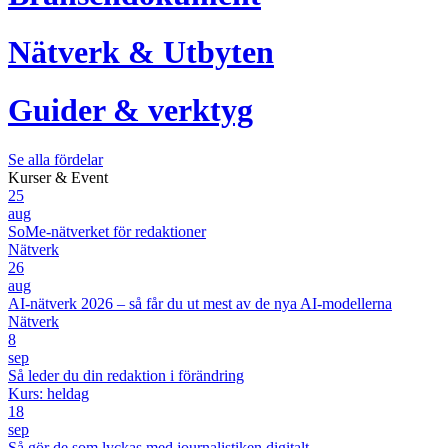
Nätverk & Utbyten
Guider & verktyg
Se alla fördelar
Kurser & Event
25
aug
SoMe-nätverket för redaktioner
Nätverk
26
aug
AI-nätverk 2026 – så får du ut mest av de nya AI-modellerna
Nätverk
8
sep
Så leder du din redaktion i förändring
Kurs: heldag
18
sep
Så gör de som lyckas med journalistiken digitalt