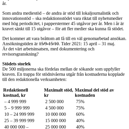
år.
Som andra mediestöd – de andra är stöd till lokaljournalistik och
innovationsstöd – ska redaktionsstödet vara riktat till nyhetsmedier
med hög periodicitet, i papperstermer 45 utgåvor per år. Men i år är
kravet sänkt till 15 utgåvor – för att fler medier ska kunna få stödet.
Det kommer att vara bråttom att få till en väl genomarbetad ansökan.
Ansökningstiden är
15/9-15/10
. Tider 2021: 15 april – 31 maj.
Är det värt arbetsinsatsen, med dokumentering och
revisorsgranskning?
Stödets storlek
De 500 miljonerna ska fördelas mellan de sökande som uppfyller
kraven. En trappa för stödnivåerna utgår från kostnaderna kopplade
till den redaktionella verksamheten:
Redaktionell
Maximalt stöd,
Maximal del stöd av
kostnad, kr
kr
kostnaden
– 4 999 999
2 500 000
75%
5 – 9 999 999
4 500 000
75%
10 – 24 999 999
10 000 000
60%
25 – 39 999 999
15 000 000
40%
40 000 000 –
25 000 000
40%