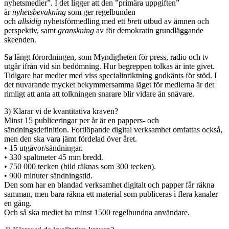
nyhetsmedier”. I det ligger att den ”primära uppgiften”
är
nyhetsbevakning
som ger regelbunden
och
allsidig
nyhetsförmedling med ett
brett
utbud av ämnen och
perspektiv, samt
granskning
av för demokratin grundläggande
skeenden.
Så långt förordningen, som Myndigheten för press, radio och tv
utgår ifrån vid sin bedömning. Hur begreppen tolkas är inte givet.
Tidigare har medier med viss specialinriktning godkänts för stöd. I
det nuvarande mycket bekymmersamma läget för medierna är det
rimligt att anta att tolkningen snarare blir vidare än snävare.
3) Klarar vi de kvantitativa kraven?
Minst 15 publiceringar per år är en pappers- och
sändningsdefinition. Fortlöpande digital verksamhet omfattas också,
men den ska vara jämt fördelad över året.
• 15 utgåvor/sändningar.
• 330 spaltmeter 45 mm bredd.
• 750 000 tecken (bild räknas som 300 tecken).
• 900 minuter sändningstid.
Den som har en blandad verksamhet digitalt och papper får räkna
samman, men bara räkna ett material som publiceras i flera kanaler
en gång.
Och så ska mediet ha minst 1500 regelbundna användare.