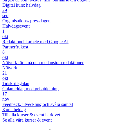
Digital kurs: halvdag
29
sep
Organisations- pressdagen
Halvdagsevent
1
okt
Redaktionellt arbete med Google AI
Partnerfrukost
8
okt
Nätverk för små och mellanstora redaktioner
Nätverk
21
okt
Tidskriftsgalan
Galamiddag med prisutdelning
17
nov
Feedback, utveckling och svåra samtal
Kurs: heldag
Till alla kurser & event i arkivet
Se alla våra kurser & event