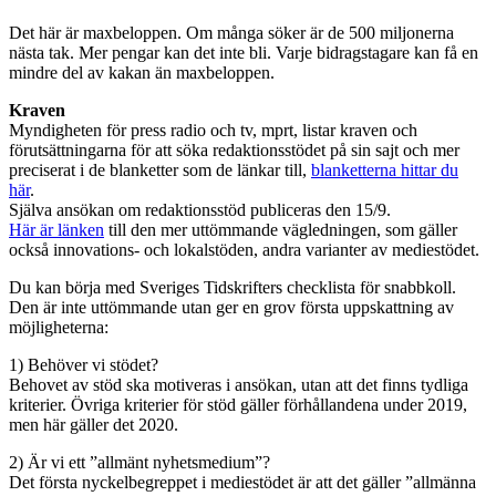
Det här är maxbeloppen. Om många söker är de 500 miljonerna
nästa tak. Mer pengar kan det inte bli. Varje bidragstagare kan få en
mindre del av kakan än maxbeloppen.
Kraven
Myndigheten för press radio och tv, mprt, listar kraven och
förutsättningarna för att söka redaktionsstödet på sin sajt och mer
preciserat i de blanketter som de länkar till,
blanketterna hittar du
här
.
Själva ansökan om redaktionsstöd publiceras den 15/9.
Här är länken
till den mer uttömmande vägledningen, som gäller
också innovations- och lokalstöden, andra varianter av mediestödet.
Du kan börja med Sveriges Tidskrifters checklista för snabbkoll.
Den är inte uttömmande utan ger en grov första uppskattning av
möjligheterna:
1) Behöver vi stödet?
Behovet av stöd ska motiveras i ansökan, utan att det finns tydliga
kriterier. Övriga kriterier för stöd gäller förhållandena under 2019,
men här gäller det 2020.
2) Är vi ett ”allmänt nyhetsmedium”?
Det första nyckelbegreppet i mediestödet är att det gäller ”allmänna