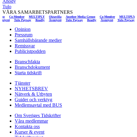
Ahody
Tulo
VÅRA SAMARBETSPARTNERS
Co-Member
MULTIPLY
Oktavilla
Another Media Group
Co-Member
MULTIPLY
Ok
Äventyret
Tulo Payway
Readly
Äventyret
Tulo Payway
Readly
Äventyret
Tulo Pay
Opinion
Pressrum
Samhällsbärande medier
Remissvar
Publicistpodden
Branschfakta
Branschdokument
Starta tidskrift
Tjänster
NYHETSBREV
Nätverk & Utbyten
Guider och verktyg
Medlemsavtal med BUS
Om Sveriges Tidskrifter
Våra medlemmar
Kontakta oss
Kurser & event