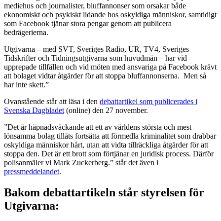
mediehus och journalister, bluffannonser som orsakar både
ekonomiskt och psykiskt lidande hos oskyldiga människor, samtidigt
som Facebook tjänar stora pengar genom att publicera
bedrägerierna.
Utgivarna – med SVT, Sveriges Radio, UR, TV4, Sveriges
Tidskrifter och Tidningsutgivarna som huvudmän – har vid
upprepade tillfällen och vid möten med ansvariga på Facebook krävt
att bolaget vidtar åtgärder för att stoppa bluffannonserna. Men så
har inte skett.”
Ovanstående står att läsa i den
debattartikel som publicerades i
Svenska Dagbladet
(online) den 27 november.
”Det är häpnadsväckande att ett av världens största och mest
lönsamma bolag tillåts fortsätta att förmedla kriminalitet som drabbar
oskyldiga människor hårt, utan att vidta tillräckliga åtgärder för att
stoppa den. Det är ett brott som förtjänar en juridisk process. Därför
polisanmäler vi Mark Zuckerberg.” står det även i
pressmeddelandet
.
Bakom debattartikeln står s
tyrelsen för
Utgivarna: