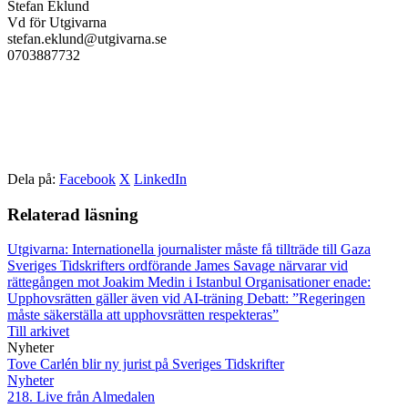
Stefan Eklund
Vd för Utgivarna
stefan.eklund@utgivarna.se
0703887732
Dela på:
Facebook
X
LinkedIn
Relaterad läsning
Utgivarna: Internationella journalister måste få tillträde till Gaza
Sveriges Tidskrifters ordförande James Savage närvarar vid
rättegången mot Joakim Medin i Istanbul
Organisationer enade:
Upphovsrätten gäller även vid AI-träning
Debatt: ”Regeringen
måste säkerställa att upphovsrätten respekteras”
Till arkivet
Nyheter
Tove Carlén blir ny jurist på Sveriges Tidskrifter
Nyheter
218. Live från Almedalen