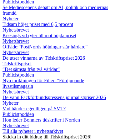
Publicistpodden
Se Mediescenens debatt om AI, politik och mediernas
framtid
Nyheter
Tidsam höjer priset med 6,5 procent
Nyhetsbrevet
Keesings vd ryter till mot höjda priset
Nyhetsbrevet
Offside:”PostNords höjningar slår hårdare”
Nyhetsbrevet
De utser vinnarna av Tidskriftspriset 2026
Tidskriftspriset
”Det sämsta från två världar”
Publicistpodden
Nya inriktningen för Filter: ”Fördjupande
livsstilsmagasin
Nyhetsbrevet
De vann Fackförbundspressens journalistpriser 2026
Nyheter
Vad händer egentligen på SVT?
Publicistpodden
Hon leder Bonniers tidskrifter i Norden
Nyhetsbrevet
Till alla nyheter i nyhetsarkivet
Skicka in ditt bidrag till Tidskriftspriset 2026!