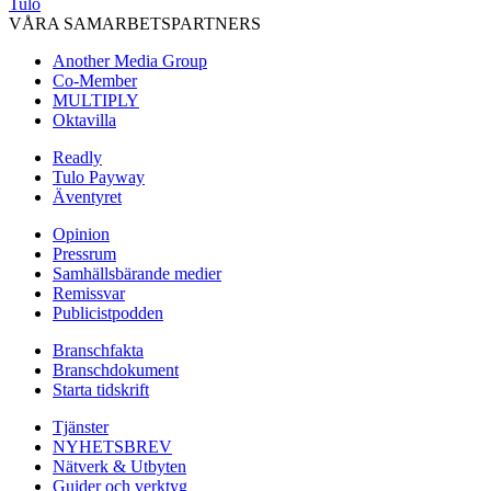
Tulo
VÅRA SAMARBETSPARTNERS
Another Media Group
Co-Member
MULTIPLY
Oktavilla
Readly
Tulo Payway
Äventyret
Opinion
Pressrum
Samhällsbärande medier
Remissvar
Publicistpodden
Branschfakta
Branschdokument
Starta tidskrift
Tjänster
NYHETSBREV
Nätverk & Utbyten
Guider och verktyg