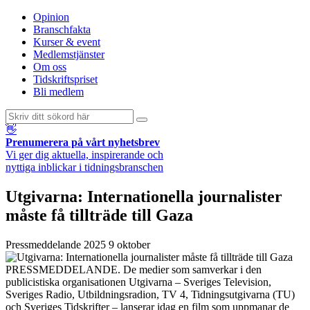
Opinion
Branschfakta
Kurser & event
Medlemstjänster
Om oss
Tidskriftspriset
Bli medlem
👋
Prenumerera på vårt nyhetsbrev
Vi ger dig aktuella, inspirerande och
nyttiga inblickar i tidningsbranschen
Utgivarna: Internationella journalister
måste få tillträde till Gaza
Pressmeddelande
2025 9 oktober
PRESSMEDDELANDE. De medier som samverkar i den
publicistiska organisationen Utgivarna – Sveriges Television,
Sveriges Radio, Utbildningsradion, TV 4, Tidningsutgivarna (TU)
och Sveriges Tidskrifter – lanserar idag en film som uppmanar de