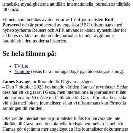
israeliska myndigheterna att tillåta internationella journalister tillträde
till Gaza.
Filmen, som berättas av den erfarne TV 4-journalisten
Rolf
Porseryd
och är producerad av engelska BBC tillsammans med
nyhetsbyråerna Reuters och AFP, använder kända nyhetsbilder för
att belysa vikten av oberoende journalistik under avgörande
ögonblick i den moderna historien.
Se hela filmen på:
TV4.se
Youtube
(visas bara i inloggat läge pga åldersbegränsning).
James Savage
, ordförande för Utgivarna, säger:
– Den 7 oktober 2023 bevittnade världen Hamas’ grymheter. Sedan
dess har ett krig rasat i Gaza, men internationella journalister tillåts
inte komma in. Vi måste nu få tillträde till Gaza. För att arbeta sida
vid sida med lokala journalister, så att vi tillsammans kan förmedla
sanningen till världen.
Oberoende internationella journalister tillåts för närvarande inte
tillträde till Gaza, men den aktuella fredsplanen mellan Israel och
Hamas gör det ännu mer angeläget att låta journalister dokumentera