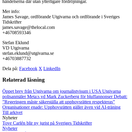
händelserna där utan ytterligare fördröjningar.
Mer info:
James Savage, ordförande Utgivarna och ordförande i Sveriges
Tidskrifter
james.savage@thelocal.com
+46708593346
Stefan Eklund
VD Utgivarna
stefan.eklund@utgivarna.se
+46703887732
Dela på:
Facebook
X
LinkedIn
Relaterad läsning
Öppet brev från Utgivarna om journalistvisum i USA
Utgivarna
polisanmäler Meta:s vd Mark Zuckerberg för bluffannonser
Debatt:
”Regeringen måste säkerställa att upphovsrätten respekteras”
Organisationer enade: Upphovsrätten gäller även vid AI-träning
Till arkivet
Nyheter
Tove Carlén blir ny jurist på Sveriges Tidskrifter
Nyheter