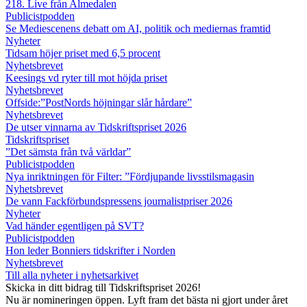
218. Live från Almedalen
Publicistpodden
Se Mediescenens debatt om AI, politik och mediernas framtid
Nyheter
Tidsam höjer priset med 6,5 procent
Nyhetsbrevet
Keesings vd ryter till mot höjda priset
Nyhetsbrevet
Offside:”PostNords höjningar slår hårdare”
Nyhetsbrevet
De utser vinnarna av Tidskriftspriset 2026
Tidskriftspriset
”Det sämsta från två världar”
Publicistpodden
Nya inriktningen för Filter: ”Fördjupande livsstilsmagasin
Nyhetsbrevet
De vann Fackförbundspressens journalistpriser 2026
Nyheter
Vad händer egentligen på SVT?
Publicistpodden
Hon leder Bonniers tidskrifter i Norden
Nyhetsbrevet
Till alla nyheter i nyhetsarkivet
Skicka in ditt bidrag till Tidskriftspriset 2026!
Nu är nomineringen öppen. Lyft fram det bästa ni gjort under året