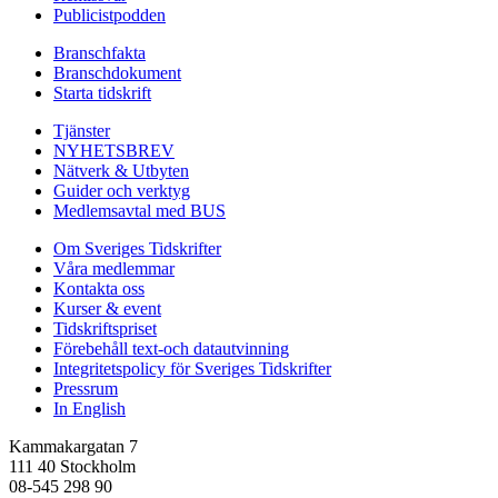
Publicistpodden
Branschfakta
Branschdokument
Starta tidskrift
Tjänster
NYHETSBREV
Nätverk & Utbyten
Guider och verktyg
Medlemsavtal med BUS
Om Sveriges Tidskrifter
Våra medlemmar
Kontakta oss
Kurser & event
Tidskriftspriset
Förebehåll text-och datautvinning
Integritetspolicy för Sveriges Tidskrifter
Pressrum
In English
Kammakargatan 7
111 40 Stockholm
08-545 298 90