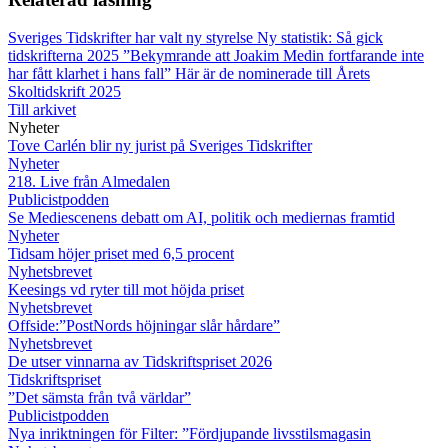
Sveriges Tidskrifter har valt ny styrelse
Ny statistik: Så gick
tidskrifterna 2025
”Bekymrande att Joakim Medin fortfarande inte
har fått klarhet i hans fall”
Här är de nominerade till Årets
Skoltidskrift 2025
Till arkivet
Nyheter
Tove Carlén blir ny jurist på Sveriges Tidskrifter
Nyheter
218. Live från Almedalen
Publicistpodden
Se Mediescenens debatt om AI, politik och mediernas framtid
Nyheter
Tidsam höjer priset med 6,5 procent
Nyhetsbrevet
Keesings vd ryter till mot höjda priset
Nyhetsbrevet
Offside:”PostNords höjningar slår hårdare”
Nyhetsbrevet
De utser vinnarna av Tidskriftspriset 2026
Tidskriftspriset
”Det sämsta från två världar”
Publicistpodden
Nya inriktningen för Filter: ”Fördjupande livsstilsmagasin