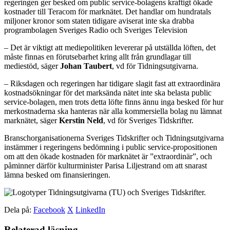
regeringen ger besked om public service-bolagens kraftigt ökade
kostnader till Teracom för marknätet. Det handlar om hundratals
miljoner kronor som staten tidigare aviserat inte ska drabba
programbolagen Sveriges Radio och Sveriges Television
– Det är viktigt att mediepolitiken levererar på utställda löften, det
måste finnas en förutsebarhet kring allt från grundlagar till
mediestöd, säger
Johan Taubert
, vd för Tidningsutgivarna.
– Riksdagen och regeringen har tidigare slagit fast att extraordinära
kostnadsökningar för det marksända nätet inte ska belasta public
service-bolagen, men trots detta löfte finns ännu inga besked för hur
merkostnaderna ska hanteras när alla kommersiella bolag nu lämnat
marknätet, säger
Kerstin Neld
, vd för Sveriges Tidskrifter.
Branschorganisationerna Sveriges Tidskrifter och Tidningsutgivarna
instämmer i regeringens bedömning i public service-propositionen
om att den ökade kostnaden för marknätet är ”extraordinär”, och
påminner därför kulturminister Parisa Liljestrand om att snarast
lämna besked om finansieringen.
Dela på:
Facebook
X
LinkedIn
Relaterad läsning