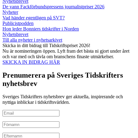
Nyhetsbrevet
De vann Fackförbundspressens journalistpriser 2026
Nyheter
Vad händer egentligen på SVT?
Publicistpodden
Hon leder Bonniers tidskrifter i Norden
Nyhetsbrevet
Till alla nyheter i nyhetsarkivet
Skicka in ditt bidrag till Tidskriftspriset 2026!
Nu är nomineringen öppen. Lyft fram det bästa ni gjort under året
och var med och tävla om branschens finaste utmärkelser.
SKICKA IN BIDRAG HÄR
Prenumerera på Sveriges Tidskrifters
nyhetsbrev
Sveriges Tidskrifters nyhetsbrev ger aktuella, inspirerande och
nyttiga inblickar i tidskriftsvärlden.