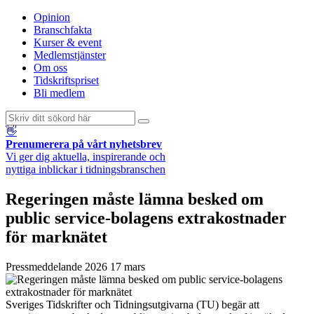
Opinion
Branschfakta
Kurser & event
Medlemstjänster
Om oss
Tidskriftspriset
Bli medlem
👋
Prenumerera på vårt nyhetsbrev
Vi ger dig aktuella, inspirerande och
nyttiga inblickar i tidningsbranschen
Regeringen måste lämna besked om
public service-bolagens extrakostnader
för marknätet
Pressmeddelande
2026 17 mars
Sveriges Tidskrifter och Tidningsutgivarna (TU) begär att