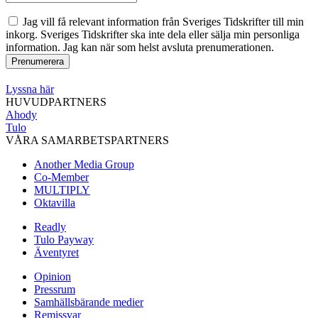
Jag vill få relevant information från Sveriges Tidskrifter till min
inkorg. Sveriges Tidskrifter ska inte dela eller sälja min personliga
information. Jag kan när som helst avsluta prenumerationen.
Lyssna här
HUVUDPARTNERS
Ahody
Tulo
VÅRA SAMARBETSPARTNERS
Another Media Group
Co-Member
MULTIPLY
Oktavilla
Readly
Tulo Payway
Äventyret
Opinion
Pressrum
Samhällsbärande medier
Remissvar