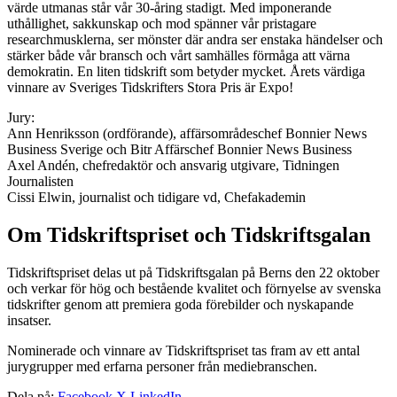
värde utmanas står vår 30-åring stadigt. Med imponerande
uthållighet, sakkunskap och mod spänner vår pristagare
researchmusklerna, ser mönster där andra ser enstaka händelser och
stärker både vår bransch och vårt samhälles förmåga att värna
demokratin. En liten tidskrift som betyder mycket. Årets värdiga
vinnare av Sveriges Tidskrifters Stora Pris är Expo!
Jury:
Ann Henriksson (ordförande), affärsområdeschef Bonnier News
Business Sverige och Bitr Affärschef Bonnier News Business
Axel Andén, chefredaktör och ansvarig utgivare, Tidningen
Journalisten
Cissi Elwin, journalist och tidigare vd, Chefakademin
Om Tidskriftspriset och Tidskriftsgalan
Tidskriftspriset delas ut på Tidskriftsgalan på Berns den 22 oktober
och verkar för hög och bestående kvalitet och förnyelse av svenska
tidskrifter genom att premiera goda förebilder och nyskapande
insatser.
Nominerade och vinnare av Tidskriftspriset tas fram av ett antal
jurygrupper med erfarna personer från mediebranschen.
Dela på:
Facebook
X
LinkedIn