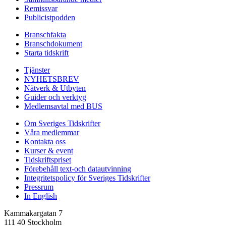
Remissvar
Publicistpodden
Branschfakta
Branschdokument
Starta tidskrift
Tjänster
NYHETSBREV
Nätverk & Utbyten
Guider och verktyg
Medlemsavtal med BUS
Om Sveriges Tidskrifter
Våra medlemmar
Kontakta oss
Kurser & event
Tidskriftspriset
Förebehåll text-och datautvinning
Integritetspolicy för Sveriges Tidskrifter
Pressrum
In English
Kammakargatan 7
111 40 Stockholm