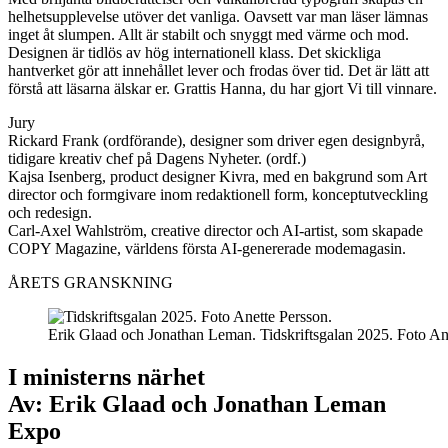
helhetsupplevelse utöver det vanliga. Oavsett var man läser lämnas
inget åt slumpen. Allt är stabilt och snyggt med värme och mod.
Designen är tidlös av hög internationell klass. Det skickliga
hantverket gör att innehållet lever och frodas över tid. Det är lätt att
förstå att läsarna älskar er. Grattis Hanna, du har gjort Vi till vinnare.
Jury
Rickard Frank (ordförande), designer som driver egen designbyrå,
tidigare kreativ chef på Dagens Nyheter. (ordf.)
Kajsa Isenberg, product designer Kivra, med en bakgrund som Art
director och formgivare inom redaktionell form, konceptutveckling
och redesign.
Carl-Axel Wahlström, creative director och AI-artist, som skapade
COPY Magazine, världens första AI-genererade modemagasin.
ÅRETS GRANSKNING
Erik Glaad och Jonathan Leman. Tidskriftsgalan 2025. Foto An
I ministerns närhet
Av: Erik Glaad och Jonathan Leman
Expo