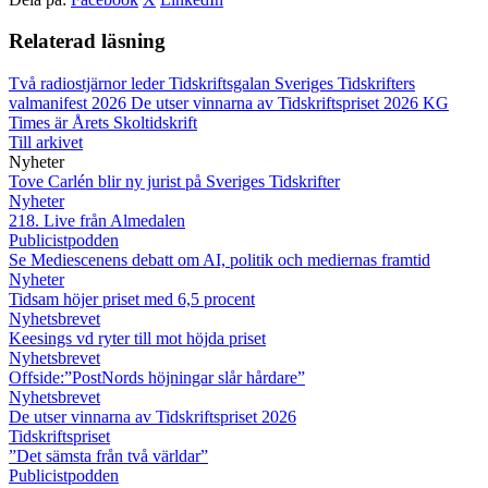
Relaterad läsning
Två radiostjärnor leder Tidskriftsgalan
Sveriges Tidskrifters
valmanifest 2026
De utser vinnarna av Tidskriftspriset 2026
KG
Times är Årets Skoltidskrift
Till arkivet
Nyheter
Tove Carlén blir ny jurist på Sveriges Tidskrifter
Nyheter
218. Live från Almedalen
Publicistpodden
Se Mediescenens debatt om AI, politik och mediernas framtid
Nyheter
Tidsam höjer priset med 6,5 procent
Nyhetsbrevet
Keesings vd ryter till mot höjda priset
Nyhetsbrevet
Offside:”PostNords höjningar slår hårdare”
Nyhetsbrevet
De utser vinnarna av Tidskriftspriset 2026
Tidskriftspriset
”Det sämsta från två världar”
Publicistpodden