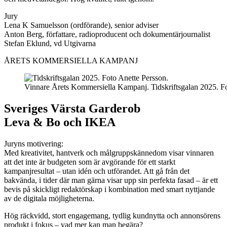
Jury
Lena K Samuelsson (ordförande), senior adviser
Anton Berg, författare, radioproducent och dokumentärjournalist
Stefan Eklund, vd Utgivarna
ÅRETS KOMMERSIELLA KAMPANJ
Vinnare Årets Kommersiella Kampanj. Tidskriftsgalan 2025. Fo
Sveriges Värsta Garderob
Leva & Bo och IKEA
Juryns motivering:
Med kreativitet, hantverk och målgruppskännedom visar vinnaren
att det inte är budgeten som är avgörande för ett starkt
kampanjresultat – utan idén och utförandet. Att gå från det
bakvända, i tider där man gärna visar upp sin perfekta fasad – är ett
bevis på skickligt redaktörskap i kombination med smart nyttjande
av de digitala möjligheterna.
Hög räckvidd, stort engagemang, tydlig kundnytta och annonsörens
produkt i fokus – vad mer kan man begära?