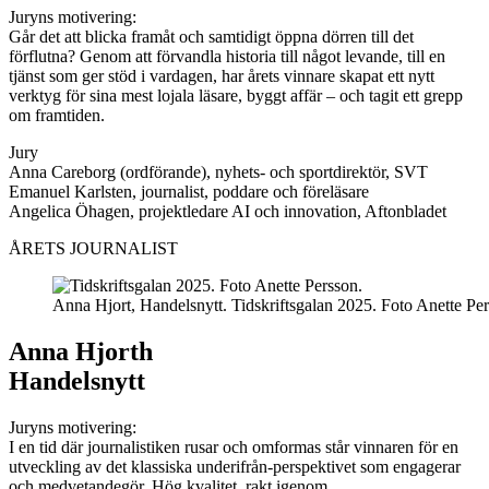
Juryns motivering:
Går det att blicka framåt och samtidigt öppna dörren till det
förflutna? Genom att förvandla historia till något levande, till en
tjänst som ger stöd i vardagen, har årets vinnare skapat ett nytt
verktyg för sina mest lojala läsare, byggt affär – och tagit ett grepp
om framtiden.
Jury
Anna Careborg (ordförande), nyhets- och sportdirektör, SVT
Emanuel Karlsten, journalist, poddare och föreläsare
Angelica Öhagen, projektledare AI och innovation, Aftonbladet
ÅRETS JOURNALIST
Anna Hjort, Handelsnytt. Tidskriftsgalan 2025. Foto Anette Per
Anna Hjorth
Handelsnytt
Juryns motivering:
I en tid där journalistiken rusar och omformas står vinnaren för en
utveckling av det klassiska underifrån-perspektivet som engagerar
och medvetandegör. Hög kvalitet, rakt igenom.