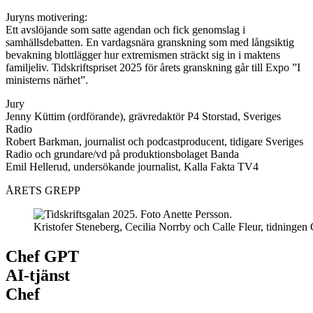
Juryns motivering:
Ett avslöjande som satte agendan och fick genomslag i
samhällsdebatten. En vardagsnära granskning som med långsiktig
bevakning blottlägger hur extremismen sträckt sig in i maktens
familjeliv. Tidskriftspriset 2025 för årets granskning går till Expo ”I
ministerns närhet”.
Jury
Jenny Küttim (ordförande), grävredaktör P4 Storstad, Sveriges
Radio
Robert Barkman, journalist och podcastproducent, tidigare Sveriges
Radio och grundare/vd på produktionsbolaget Banda
Emil Hellerud, undersökande journalist, Kalla Fakta TV4
ÅRETS GREPP
Kristofer Steneberg, Cecilia Norrby och Calle Fleur, tidningen 
Chef GPT
AI-tjänst
Chef