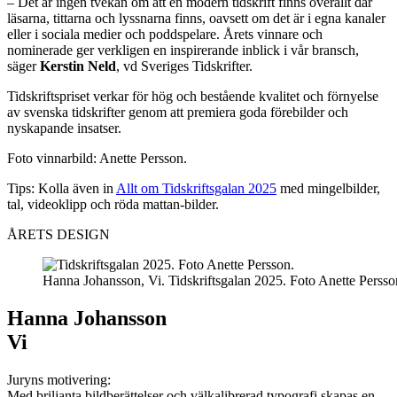
– Det är ingen tvekan om att en modern tidskrift finns överallt där
läsarna, tittarna och lyssnarna finns, oavsett om det är i egna kanaler
eller i sociala medier och poddspelare. Årets vinnare och
nominerade ger verkligen en inspirerande inblick i vår bransch,
säger
Kerstin Neld
, vd Sveriges Tidskrifter.
Tidskriftspriset verkar för hög och bestående kvalitet och förnyelse
av svenska tidskrifter genom att premiera goda förebilder och
nyskapande insatser.
Foto vinnarbild: Anette Persson.
Tips: Kolla även in
Allt om Tidskriftsgalan 2025
med mingelbilder,
tal, videoklipp och röda mattan-bilder.
ÅRETS DESIGN
Hanna Johansson, Vi. Tidskriftsgalan 2025. Foto Anette Persso
Hanna Johansson
Vi
Juryns motivering:
Med briljanta bildberättelser och välkalibrerad typografi skapas en