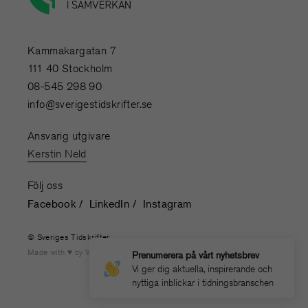
Kammakargatan 7
111 40 Stockholm
08-545 298 90
info@sverigestidskrifter.se
Ansvarig utgivare
Kerstin Neld
Följ oss
Facebook
LinkedIn
Instagram
© Sveriges Tidskrifter
Made with
by
WONDERFOUR
Prenumerera på vårt nyhetsbrev
Vi ger dig aktuella, inspirerande och
nyttiga inblickar i tidningsbranschen