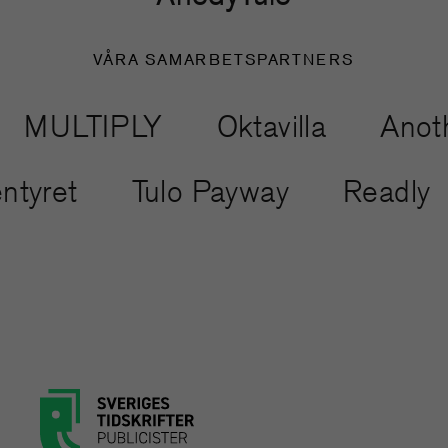
VÅRA SAMARBETSPARTNERS
LTIPLY
Oktavilla
Another 
Äventyret
Tulo Payway
Rea