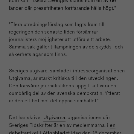
som kan "riskera Sveriges status som ett av de
länder där pressfriheten fortfarande hålls högt."
”Flera utredningsförslag som lagts fram till
regeringen den senaste tiden försämrar
journalisters möjligheter att utföra sitt arbete.
Samma sak gäller tillämpningen av de skydds- och
säkerhetslagar som finns.
Sveriges utgivare, samlade i intresseorganisationen
Utgivarna, är starkt kritiska till den utvecklingen.
Den försvårar journalistikens uppgift att vara en
oumbärlig del av den svenska demokratin. Ytterst
är den ett hot mot det öppna samhället.”
Utgivarna
Det här skriver
, organisationen där
en
Sveriges Tidskrifter är en av medlemmarna, i
debattartikel i Aftonbladet
idag den 13 december