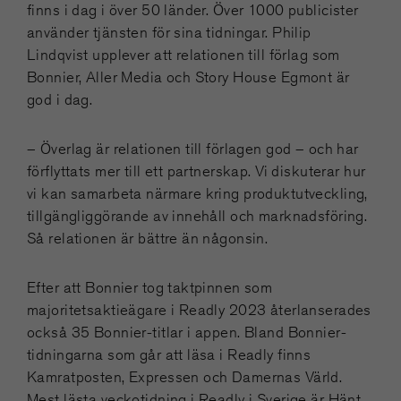
finns i dag i över 50 länder. Över 1000 publicister
använder tjänsten för sina tidningar. Philip
Lindqvist upplever att relationen till förlag som
Bonnier, Aller Media och Story House Egmont är
god i dag.
– Överlag är relationen till förlagen god – och har
förflyttats mer till ett partnerskap. Vi diskuterar hur
vi kan samarbeta närmare kring produktutveckling,
tillgängliggörande av innehåll och marknadsföring.
Så relationen är bättre än någonsin.
Efter att Bonnier tog taktpinnen som
majoritetsaktieägare i Readly 2023 återlanserades
också 35 Bonnier-titlar i appen. Bland Bonnier-
tidningarna som går att läsa i Readly finns
Kamratposten, Expressen och Damernas Värld.
Mest lästa veckotidning i Readly i Sverige är Hänt