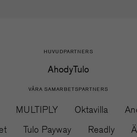
HUVUDPARTNERS
Ahody
Tulo
VÅRA SAMARBETSPARTNERS
IPLY
Oktavilla
Another Med
Äventyret
Tulo Payway
Re