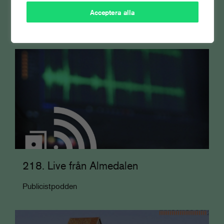
Tidskrifter
Acceptera alla
Nyheter
218. Live från Almedalen
Publicistpodden