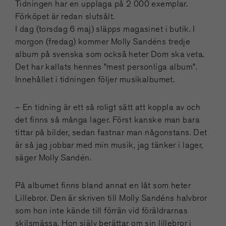
Tidningen har en upplaga på 2 000 exemplar.
Förköpet är redan slutsålt.
I dag (torsdag 6 maj) släpps magasinet i butik. I
morgon (fredag) kommer Molly Sandéns tredje
album på svenska som också heter Dom ska veta.
Det har kallats hennes ”mest personliga album”.
Innehållet i tidningen följer musikalbumet.
– En tidning är ett så roligt sätt att koppla av och
det finns så många lager. Först kanske man bara
tittar på bilder, sedan fastnar man någonstans. Det
är så jag jobbar med min musik, jag tänker i lager,
säger Molly Sandén.
På albumet finns bland annat en låt som heter
Lillebror. Den är skriven till Molly Sandéns halvbror
som hon inte kände till förrän vid föräldrarnas
skilsmässa. Hon själv berättar om sin lillebror i