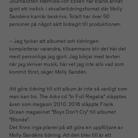
Journalisten Mathilda von Essen har bland annat
gjort ett instick i skvallertidningsformat där Molly
Sandéns karriär beskrivs. Totalt har över 50
personer på något sätt bidragit till produktionen.
– Jag tycker att albumet och tidningen
kompletterar varandra, tillsammans blir det här det
mest personliga jag gjort. Jag börjar med texten
när jag skriver musik, här vet jag inte alls vad som
kommit först, säger Molly Sandén.
Att göra tidning till sitt album är inte så vanligt som
man kan tro. The Arks cd ”In Full Regalia” släpptes
även som magasin 2010. 2016 släppte Frank
Ocean magasinet ”Boys Don’t Cry” till albumet
”Blonde”.
Det finns inga planer på att göra en uppföljare av
Molly Sandéns tidning. Att den blev till är ett