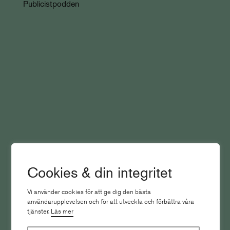
Publicistpodden
Se Mediescenens debatt om AI, politik
och mediernas framtid
Cookies & din integritet
Nyheter
Vi använder cookies för att ge dig den bästa
användarupplevelsen och för att utveckla och förbättra våra
tjänster.
Läs mer