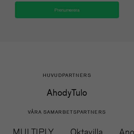
HUVUDPARTNERS
Ahody
Tulo
VÅRA SAMARBETSPARTNERS
MULTIPLY
Oktavilla
Anothe