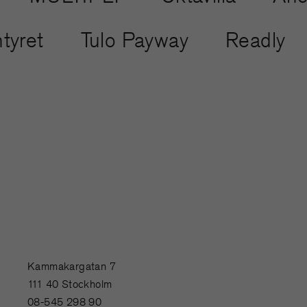
ventyret
Tulo Payway
Readl
Kammakargatan 7
111 40 Stockholm
08-545 298 90