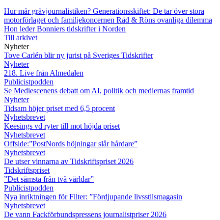
Hur mår grävjournalistiken?
Generationsskiftet: De tar över stora
motorförlaget och familjekoncernen
Råd & Röns ovanliga dilemma
Hon leder Bonniers tidskrifter i Norden
Till arkivet
Nyheter
Tove Carlén blir ny jurist på Sveriges Tidskrifter
Nyheter
218. Live från Almedalen
Publicistpodden
Se Mediescenens debatt om AI, politik och mediernas framtid
Nyheter
Tidsam höjer priset med 6,5 procent
Nyhetsbrevet
Keesings vd ryter till mot höjda priset
Nyhetsbrevet
Offside:”PostNords höjningar slår hårdare”
Nyhetsbrevet
De utser vinnarna av Tidskriftspriset 2026
Tidskriftspriset
”Det sämsta från två världar”
Publicistpodden
Nya inriktningen för Filter: ”Fördjupande livsstilsmagasin
Nyhetsbrevet
De vann Fackförbundspressens journalistpriser 2026