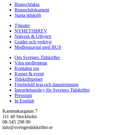
Branschfakta
Branschdokument
Starta tidskrift
Tjänster
NYHETSBREV
Nätverk & Utbyten
Guider och verktyg
Medlemsavtal med BUS
Om Sveriges Tidskrifter
Våra medlemmar
Kontakta oss
Kurser & event
Tidskriftspriset
Förebehåll text-och datautvinning
Integritetspolicy för Sveriges Tidskrifter
Pressrum
In English
Kammakargatan 7
111 40 Stockholm
08-545 298 90
info@sverigestidskrifter.se