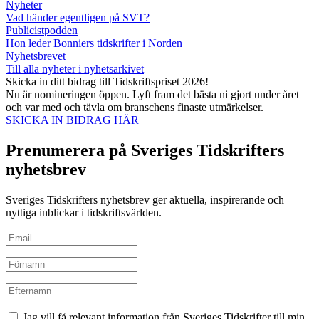
Nyheter
Vad händer egentligen på SVT?
Publicistpodden
Hon leder Bonniers tidskrifter i Norden
Nyhetsbrevet
Till alla nyheter i nyhetsarkivet
Skicka in ditt bidrag till Tidskriftspriset 2026!
Nu är nomineringen öppen. Lyft fram det bästa ni gjort under året
och var med och tävla om branschens finaste utmärkelser.
SKICKA IN BIDRAG HÄR
Prenumerera på Sveriges Tidskrifters
nyhetsbrev
Sveriges Tidskrifters nyhetsbrev ger aktuella, inspirerande och
nyttiga inblickar i tidskriftsvärlden.
Jag vill få relevant information från Sveriges Tidskrifter till min