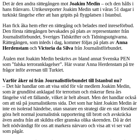
Det är den andra rättegången mot
Joakim Medin
– och den hålls i
hans frånvaro. Utrikesreporter Joakim Medin satt i våras 51 dagar i
turkiskt fängelse efter att han gripits på flygplatsen i Istanbul.
Han fick åka hem efter en rättegång och belades med inreseförbud.
Den första rättegången bevakades på plats av representanter från
Journalistförbundet, Sveriges Tidskrifter och Tidningsutgivarna.
Rättegången, som inleds i dag, kommer följas på plats av
Anna
Herdenstam
och
Victoria da Silva
från Journalistförbundet.
Åtalen mot Joakim Medin beskrivs av bland annat Svenska PEN
som ”falska terroranklagelser”. Här svarar Anna Herdenstam på tre
frågor inför avresan till Turkiet.
Varför åker ni från Journalistförbundet till Istanbul nu?
– Det här handlar om att visa stöd för vår medlem Joakim Medin,
som är grundlöst anklagad för terrorism och riskerar flera års
fängelse vid ett fällande, vilket är helt absurt. Men det handlar också
om att stå på journalistikens sida. Det som har hänt Joakim Medin är
inte en isolerad händelse, utan snarare en strategi där en stat försöker
göra helt normal journalistisk rapportering till brott och avskräcka
även andra från att skildra eller granska olika skeenden. Då är det
helt nödvändigt för oss att markera närvaro och visa att vi ser vad
som pågår.