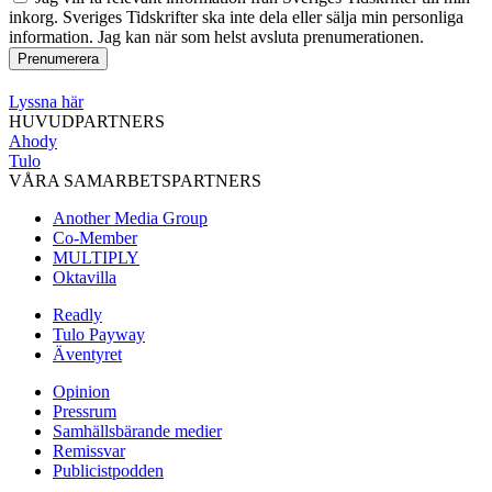
inkorg. Sveriges Tidskrifter ska inte dela eller sälja min personliga
information. Jag kan när som helst avsluta prenumerationen.
Lyssna här
HUVUDPARTNERS
Ahody
Tulo
VÅRA SAMARBETSPARTNERS
Another Media Group
Co-Member
MULTIPLY
Oktavilla
Readly
Tulo Payway
Äventyret
Opinion
Pressrum
Samhällsbärande medier
Remissvar
Publicistpodden