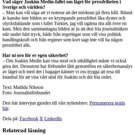
Vad säger Joakim Medin-fallet om läget för pressfriheten i
Sverige och världen?
– Man kan väl säga att vi noterar att det mörknar på flera håll. Ibland
är kanske inte bilden av en krympande pressfrihet lika dyster och
olycksbådande som i fallet Turkiet, jag vill ogärna dra allt över en
kam. Men den sammantagna bilden är ju att den fria journalistiken
står under hårt tryck, både från regeringar som vill visa politisk
handlingskraft och från regimer som kort sagt inte vill ha någon
pressfrihet alls.
Har ni oro för er egen säkerhet?
– Om Joakim Medin kan visa mod och uthållighet måste vi också
göra det. Dessutom har förbundet låtit genomföra en säkerhetsanalys
av läget och med det i bagaget känner vi oss trygga att resa till
Istanbul för att visa vårt stöd för Joakim och det fria ordet.
Text: Matilda Nilsson
Foto: Journalistförbundet
Den här intervjun gjordes till vårt nyhetsbrev.
Prenumerera gratis
här
.
Dela på:
Facebook
X
LinkedIn
Relaterad läsning