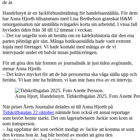
de är.
Handelsnytt är en fackförbundstidning för handelsanställda. För dem
har Anna Hjorth tillsammans med Lisa Berthelson granskat H&M
omorganisation när anställda tvingades korta sin arbetstid. I vissa fall
hyvlades tiden från 38 till 12 timmar i veckan.
– Det var ungefär som att berätta om en kärlekshistoria där den ena
parten plötsligt gör slut. Många butiksanställda hade varit extremt
lojala med företaget. Vi hade kontakt med många av de vi
intervjuade under ett halvår innan publiceringen.
För att göra den här formen av journalistik är just tiden avgörande,
menar Anna Hjorth.
– Det krävs mycket för att de här personerna ska våga ställa upp och
berätta. Vi kan inte ha bråttom, vi kan inte bara riva av en intervju.
Anna Hjort, Handelsnytt. Tidskriftsgalan 2025. Foto Anette Per
När priset Årets Journalist delades ut till Anna Hjorth på
Tidskriftsgalan 22 oktober
nämnde hon också ett annat reportage
som berört henne starkt. Det om lagerarbetaren Jackie som kom ut
som transperson.
– Jag uppfattar det som oerhört modigt av Jackie att komma ut som
den kvinna hon är. Jag blir berörd av modet att göra den