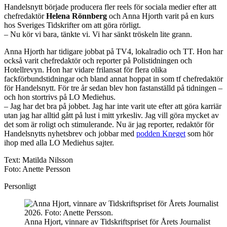
Handelsnytt började producera fler reels för sociala medier efter att
chefredaktör
Helena Rönnberg
och Anna Hjorth varit på en kurs
hos Sveriges Tidskrifter om att göra rörligt.
– Nu kör vi bara, tänkte vi. Vi har sänkt tröskeln lite grann.
Anna Hjorth har tidigare jobbat på TV4, lokalradio och TT. Hon har
också varit chefredaktör och reporter på Polistidningen och
Hotellrevyn. Hon har vidare frilansat för flera olika
fackförbundstidningar och bland annat hoppat in som tf chefredaktör
för Handelsnytt. För tre år sedan blev hon fastanställd på tidningen –
och hon stortrivs på LO Mediehus.
– Jag har det bra på jobbet. Jag har inte varit ute efter att göra karriär
utan jag har alltid gått på lust i mitt yrkesliv. Jag vill göra mycket av
det som är roligt och stimulerande. Nu är jag reporter, redaktör för
Handelsnytts nyhetsbrev och jobbar med
podden Kneget
som hör
ihop med alla LO Mediehus sajter.
Text: Matilda Nilsson
Foto: Anette Persson
Personligt
Anna Hjort, vinnare av Tidskriftspriset för Årets Journalist