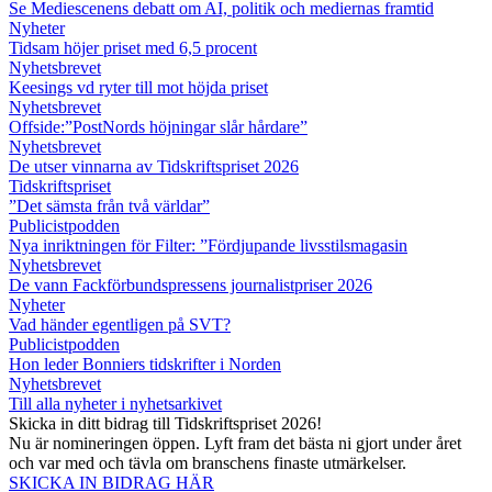
Se Mediescenens debatt om AI, politik och mediernas framtid
Nyheter
Tidsam höjer priset med 6,5 procent
Nyhetsbrevet
Keesings vd ryter till mot höjda priset
Nyhetsbrevet
Offside:”PostNords höjningar slår hårdare”
Nyhetsbrevet
De utser vinnarna av Tidskriftspriset 2026
Tidskriftspriset
”Det sämsta från två världar”
Publicistpodden
Nya inriktningen för Filter: ”Fördjupande livsstilsmagasin
Nyhetsbrevet
De vann Fackförbundspressens journalistpriser 2026
Nyheter
Vad händer egentligen på SVT?
Publicistpodden
Hon leder Bonniers tidskrifter i Norden
Nyhetsbrevet
Till alla nyheter i nyhetsarkivet
Skicka in ditt bidrag till Tidskriftspriset 2026!
Nu är nomineringen öppen. Lyft fram det bästa ni gjort under året
och var med och tävla om branschens finaste utmärkelser.
SKICKA IN BIDRAG HÄR