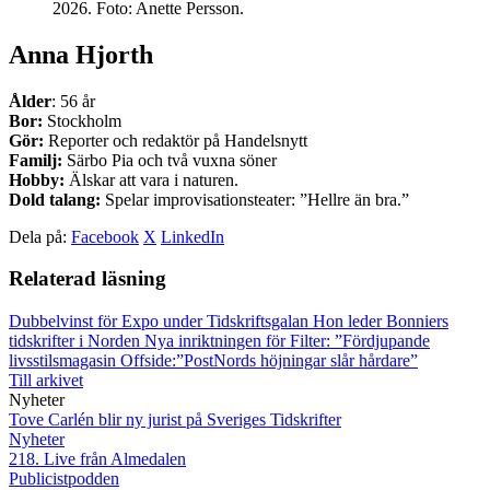
2026. Foto: Anette Persson.
Anna Hjorth
Ålder
: 56 år
Bor:
Stockholm
Gör:
Reporter och redaktör på Handelsnytt
Familj:
Särbo Pia och två vuxna söner
Hobby:
Älskar att vara i naturen.
Dold talang:
Spelar improvisationsteater: ”Hellre än bra.”
Dela på:
Facebook
X
LinkedIn
Relaterad läsning
Dubbelvinst för Expo under Tidskriftsgalan
Hon leder Bonniers
tidskrifter i Norden
Nya inriktningen för Filter: ”Fördjupande
livsstilsmagasin
Offside:”PostNords höjningar slår hårdare”
Till arkivet
Nyheter
Tove Carlén blir ny jurist på Sveriges Tidskrifter
Nyheter
218. Live från Almedalen
Publicistpodden