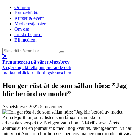
Opinion
Branschfakta
Kurser & event
Medlemstjänster
Om oss
Tidskriftspriset
Bli medlem
👋
Prenumerera på vårt nyhetsbrev
Vi ger dig aktuella, inspirerande och
nyttiga inblickar i tidningsbranschen
Hon ger röst åt de som sällan hörs: ”Jag
blir berörd av modet”
Nyhetsbrevet
2025 6 november
Anna Hjorth är journalisten som fångar människor ur
arbetsplatsperspektiv. Nyligen vann hon Tidskriftspriset Årets
Journalist för en journalistik med ”hög kvalitet, rakt igenom”. Vi har
intervjuat Anna om hur hon ger medieovana personer modet att våga