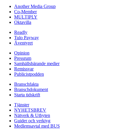
Another Media Group
Co-Member
MULTIPLY
Oktavilla
Readly
Tulo Payway
Äventyret
Opinion
Pressrum
Samhällsbärande medier
Remissvar
Publicistpodden
Branschfakta
Branschdokument
Starta tidskrift
Tjänster
NYHETSBREV
Nätverk & Utbyten
Guider och verktyg
Medlemsavtal med BUS