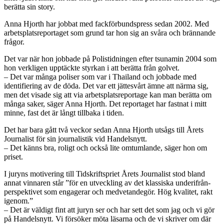
berätta sin story.
Anna Hjorth har jobbat med fackförbundspress sedan 2002. Med
arbetsplatsreportaget som grund tar hon sig an svåra och brännande
frågor.
Det var när hon jobbade på Polistidningen efter tsunamin 2004 som
hon verkligen upptäckte styrkan i att berätta från golvet.
– Det var många poliser som var i Thailand och jobbade med
identifiering av de döda. Det var ett jättesvårt ämne att närma sig,
men det visade sig att via arbetsplatsreportage kan man berätta om
många saker, säger Anna Hjorth. Det reportaget har fastnat i mitt
minne, fast det är långt tillbaka i tiden.
Det har bara gått två veckor sedan Anna Hjorth utsågs till Årets
Journalist för sin journalistik vid Handelsnytt.
– Det känns bra, roligt och också lite omtumlande, säger hon om
priset.
I juryns motivering till Tidskriftspriet Årets Journalist stod bland
annat vinnaren står ”för en utveckling av det klassiska underifrån-
perspektivet som engagerar och medvetandegör. Hög kvalitet, rakt
igenom.”
– Det är väldigt fint att juryn ser och har sett det som jag och vi gör
på Handelsnytt. Vi försöker möta läsarna och de vi skriver om där