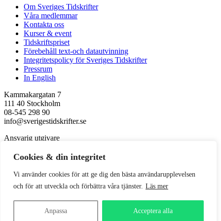
Om Sveriges Tidskrifter
Våra medlemmar
Kontakta oss
Kurser & event
Tidskriftspriset
Förebehåll text-och datautvinning
Integritetspolicy för Sveriges Tidskrifter
Pressrum
In English
Kammakargatan 7
111 40 Stockholm
08-545 298 90
info@sverigestidskrifter.se
Ansvarig utgivare
Kerstin Neld
Cookies & din integritet
Följ oss
Vi använder cookies för att ge dig den bästa användarupplevelsen
Facebook
och för att utveckla och förbättra våra tjänster.
Läs mer
LinkedIn
Instagram
Anpassa
Acceptera alla
© Sveriges Tidskrifter