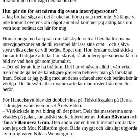
förändringen och våga berätta om det.
Hur gör du för att närma dig ovana intervjupersoner?
– Jag brukar säga att det är okej att börja prata med mig. Så länge vi
inte kommit överens om något annat så kommer jag aldrig tala om
vem som berättat det här för mig.
Hon är noga med att prata om källskydd och att berätta för ovana
intervjupersoner att de till exempel får läsa sina citat – och själva
styra vilka delar de vill berätta öppet om. Hon brukar också skicka
länkar till tidigare artiklar hon skrivit, så att intervjupersonerna får en
bild av vad hon gör som journalist.
– Det gäller att inte ha bråttom. Det har vi nästan alltid i vårt yrke,
men när de gäller de känsligare grejerna behöver man gå försiktigt
fram. Sedan är jag tydlig med att deras erfarenheter och berättelser är
viktiga. Det är svårt att skriva bra artiklar utan röster från dem det
berör.
För Handelsnytt blev det dubbel vinst på Tidskriftsgalan på Berns.
Tidningen vann även priset Årets Video.
– Vi skickade in två bidrag till det priset. Dels thaimassörerna som
visades på galan, fantastiskt starka intervjuer av
Johan Bävman
och
Tora Villanueva Gran
. Den andra var en liten filmsnutt om Jackie
som jag och Moa Källström gjort. Båda snyggt och känsligt utgjorda
av formgivaren Niklas Wennergren.