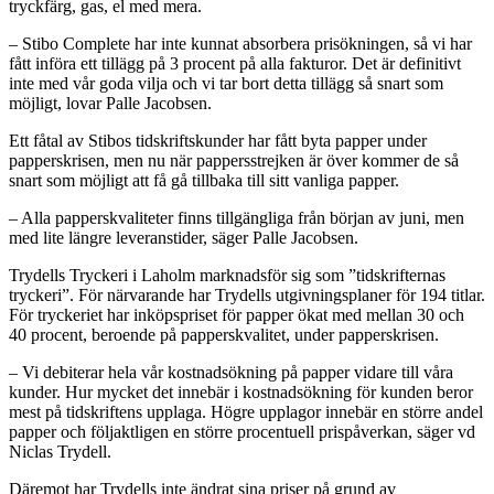
tryckfärg, gas, el med mera.
– Stibo Complete har inte kunnat absorbera prisökningen, så vi har
fått införa ett tillägg på 3 procent på alla fakturor. Det är definitivt
inte med vår goda vilja och vi tar bort detta tillägg så snart som
möjligt, lovar Palle Jacobsen.
Ett fåtal av Stibos tidskriftskunder har fått byta papper under
papperskrisen, men nu när pappersstrejken är över kommer de så
snart som möjligt att få gå tillbaka till sitt vanliga papper.
– Alla papperskvaliteter finns tillgängliga från början av juni, men
med lite längre leveranstider, säger Palle Jacobsen.
Trydells Tryckeri i Laholm marknadsför sig som ”tidskrifternas
tryckeri”. För närvarande har Trydells utgivningsplaner för 194 titlar.
För tryckeriet har inköpspriset för papper ökat med mellan 30 och
40 procent, beroende på papperskvalitet, under papperskrisen.
– Vi debiterar hela vår kostnadsökning på papper vidare till våra
kunder. Hur mycket det innebär i kostnadsökning för kunden beror
mest på tidskriftens upplaga. Högre upplagor innebär en större andel
papper och följaktligen en större procentuell prispåverkan, säger vd
Niclas Trydell.
Däremot har Trydells inte ändrat sina priser på grund av