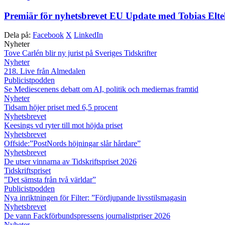
Premiär för nyhetsbrevet EU Update med Tobias Eltel
Dela på:
Facebook
X
LinkedIn
Nyheter
Tove Carlén blir ny jurist på Sveriges Tidskrifter
Nyheter
218. Live från Almedalen
Publicistpodden
Se Mediescenens debatt om AI, politik och mediernas framtid
Nyheter
Tidsam höjer priset med 6,5 procent
Nyhetsbrevet
Keesings vd ryter till mot höjda priset
Nyhetsbrevet
Offside:”PostNords höjningar slår hårdare”
Nyhetsbrevet
De utser vinnarna av Tidskriftspriset 2026
Tidskriftspriset
”Det sämsta från två världar”
Publicistpodden
Nya inriktningen för Filter: ”Fördjupande livsstilsmagasin
Nyhetsbrevet
De vann Fackförbundspressens journalistpriser 2026
Nyheter