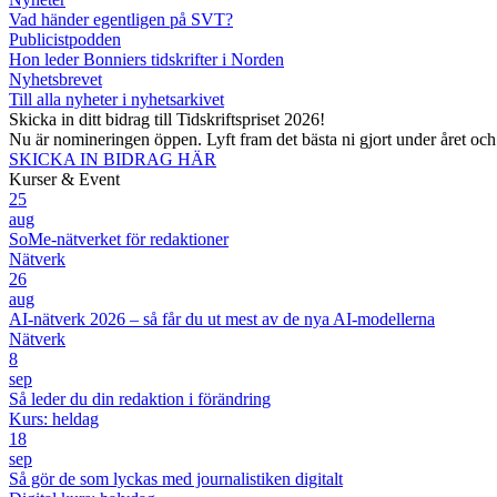
Vad händer egentligen på SVT?
Publicistpodden
Hon leder Bonniers tidskrifter i Norden
Nyhetsbrevet
Till alla nyheter i nyhetsarkivet
Skicka in ditt bidrag till Tidskriftspriset 2026!
Nu är nomineringen öppen. Lyft fram det bästa ni gjort under året oc
SKICKA IN BIDRAG HÄR
Kurser & Event
25
aug
SoMe-nätverket för redaktioner
Nätverk
26
aug
AI-nätverk 2026 – så får du ut mest av de nya AI-modellerna
Nätverk
8
sep
Så leder du din redaktion i förändring
Kurs: heldag
18
sep
Så gör de som lyckas med journalistiken digitalt