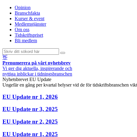
Opinion
Branschfakta
Kurser & event
Medlemstjänster
Om oss
Tidskriftspriset
Bli medlem
👋
Prenumerera på vårt nyhetsbrev
Vi ger dig aktuella, inspirerande och
nyttiga inblickar i tidningsbranschen
Nyhetsbrevet EU Update
Ungefär en gång per kvartal belyser vid de för tidskriftsbranschen vi
E​U Update nr 1, 2026
E​U Update nr 3, 2025
E​U Update nr 2, 2025
E​U Update nr 1, 2025