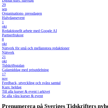
Digital kurs: halvdag
29
sep
Organisations- pressdagen
Halvdagsevent
1
okt
Redaktionellt arbete med Google AI
Partnerfrukost
8
okt
Nätverk för små och mellanstora redaktioner
Nätverk
21
okt
Tidskriftsgalan
Galamiddag med prisutdelning
17
nov
Feedback, utveckling och svåra samtal
Kurs: heldag
Till alla kurser & event i arkivet
Se alla våra kurser & event
Prenumerera på Sveriges Tidskrifters nyh