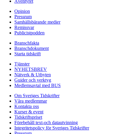
Äventyret
Opinion
Pressrum
Samhällsbärande medier
Remissvar
Publicistpodden
Branschfakta
Branschdokument
Starta tidskrift
Tjänster
NYHETSBREV
Nätverk & Utbyten
Guider och verktyg
Medlemsavtal med BUS
Om Sveriges Tidskrifter
Våra medlemmar
Kontakta oss
Kurser & event
Tidskriftspriset
Förebehåll text-och datautvinning
Integritetspolicy för Sveriges Tidskrifter
Pressrum