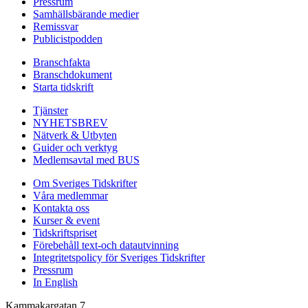
Pressrum
Samhällsbärande medier
Remissvar
Publicistpodden
Branschfakta
Branschdokument
Starta tidskrift
Tjänster
NYHETSBREV
Nätverk & Utbyten
Guider och verktyg
Medlemsavtal med BUS
Om Sveriges Tidskrifter
Våra medlemmar
Kontakta oss
Kurser & event
Tidskriftspriset
Förebehåll text-och datautvinning
Integritetspolicy för Sveriges Tidskrifter
Pressrum
In English
Kammakargatan 7