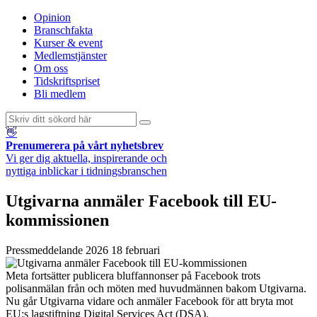
Opinion
Branschfakta
Kurser & event
Medlemstjänster
Om oss
Tidskriftspriset
Bli medlem
👋
Prenumerera på vårt nyhetsbrev
Vi ger dig aktuella, inspirerande och
nyttiga inblickar i tidningsbranschen
Utgivarna anmäler Facebook till EU-
kommissionen
Pressmeddelande
2026 18 februari
Meta fortsätter publicera bluffannonser på Facebook trots
polisanmälan från och möten med huvudmännen bakom Utgivarna.
Nu går Utgivarna vidare och anmäler Facebook för att bryta mot
EU:s lagstiftning Digital Services Act (DSA).