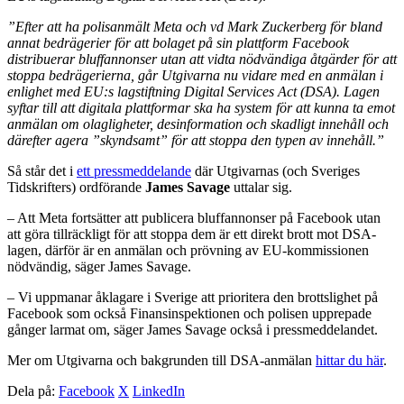
”Efter att ha polisanmält Meta och vd Mark Zuckerberg för bland
annat bedrägerier för att bolaget på sin plattform Facebook
distribuerar bluffannonser utan att vidta nödvändiga åtgärder för att
stoppa bedrägerierna, går Utgivarna nu vidare med en anmälan i
enlighet med EU:s lagstiftning Digital Services Act (DSA). Lagen
syftar till att digitala plattformar ska ha system för att kunna ta emot
anmälan om olagligheter, desinformation och skadligt innehåll och
därefter agera ”skyndsamt” för att stoppa den typen av innehåll.”
Så står det i
ett pressmeddelande
där Utgivarnas (och Sveriges
Tidskrifters) ordförande
James Savage
uttalar sig.
– Att Meta fortsätter att publicera bluffannonser på Facebook utan
att göra tillräckligt för att stoppa dem är ett direkt brott mot DSA-
lagen, därför är en anmälan och prövning av EU-kommissionen
nödvändig, säger James Savage.
– Vi uppmanar åklagare i Sverige att prioritera den brottslighet på
Facebook som också Finansinspektionen och polisen upprepade
gånger larmat om, säger James Savage också i pressmeddelandet.
Mer om Utgivarna och bakgrunden till DSA-anmälan
hittar du här
.
Dela på:
Facebook
X
LinkedIn