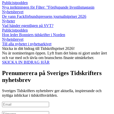
Publicistpodden
Nya inriktningen för Filter: ”Fördjupande livsstilsmagasin
Nyhetsbrevet
De vann Fackförbundspressens journalistpriser 2026
Nyheter
Vad händer egentligen på SVT?
Publicistpodden
Hon leder Bonniers tidskrifter i Norden
Nyhetsbrevet
Till alla nyheter i nyhetsarkivet
Skicka in ditt bidrag till Tidskriftspriset 2026!
Nu är nomineringen öppen. Lyft fram det bästa ni gjort under året
och var med och tävla om branschens finaste utmärkelser.
SKICKA IN BIDRAG HÄR
Prenumerera på Sveriges Tidskrifters
nyhetsbrev
Sveriges Tidskrifters nyhetsbrev ger aktuella, inspirerande och
nyttiga inblickar i tidskriftsvärlden.