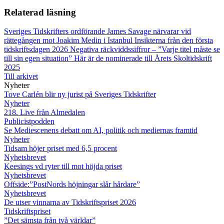
Relaterad läsning
Sveriges Tidskrifters ordförande James Savage närvarar vid
rättegången mot Joakim Medin i Istanbul
Insikterna från den första
tidskriftsdagen 2026
Negativa räckviddssiffror – ”Varje titel måste se
till sin egen situation”
Här är de nominerade till Årets Skoltidskrift
2025
Till arkivet
Nyheter
Tove Carlén blir ny jurist på Sveriges Tidskrifter
Nyheter
218. Live från Almedalen
Publicistpodden
Se Mediescenens debatt om AI, politik och mediernas framtid
Nyheter
Tidsam höjer priset med 6,5 procent
Nyhetsbrevet
Keesings vd ryter till mot höjda priset
Nyhetsbrevet
Offside:”PostNords höjningar slår hårdare”
Nyhetsbrevet
De utser vinnarna av Tidskriftspriset 2026
Tidskriftspriset
”Det sämsta från två världar”