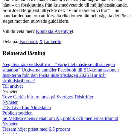
hänt – en förskjutning från krismedvetande till möjlighetstänkande.
Som Joel Bergqvist uttryckte det: ”Vi är rikare än vi tror” – nu
handlar det bara om att förvalta rikedomen rätt och våga ta det första
steget mot den utlovade guldåldern.
Vill du veta mer?
Kontakta Äventyre
t.
Dela på:
Facebook
X
LinkedIn
Relaterad läsning
Negativa räckviddssiffror – ”Varje titel måste se till sin egen
situation”
Utgivarna anmäler Facebook till EU-kommissionen
Insikterna från den första tidskriftsdagen 2026
Hur mår
skoltidskrifterna?
Till arkivet
Nyheter
Tove Carlén blir ny jurist på Sveriges Tidskrifter
Nyheter
218. Live från Almedalen
Publicistpodden
Se Mediescenens debatt om AI, politik och mediernas framtid
Nyheter
Tidsam höjer priset med 6,5 procent