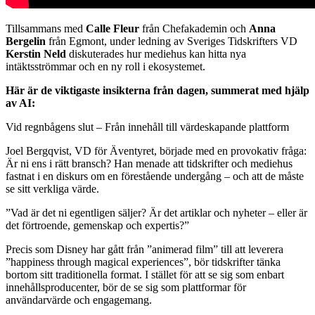
Tillsammans med
Calle Fleur
från Chefakademin och
Anna
Bergelin
från Egmont, under ledning av Sveriges Tidskrifters VD
Kerstin Neld
diskuterades hur mediehus kan hitta nya
intäktsströmmar och en ny roll i ekosystemet.
Här är de viktigaste insikterna från dagen, summerat med hjälp
av AI:
Vid regnbågens slut – Från innehåll till värdeskapande plattform
Joel Bergqvist, VD för Äventyret, började med en provokativ fråga:
Är ni ens i rätt bransch? Han menade att tidskrifter och mediehus
fastnat i en diskurs om en förestående undergång – och att de måste
se sitt verkliga värde.
”Vad är det ni egentligen säljer? Är det artiklar och nyheter – eller är
det förtroende, gemenskap och expertis?”
Precis som Disney har gått från ”animerad film” till att leverera
”happiness through magical experiences”, bör tidskrifter tänka
bortom sitt traditionella format. I stället för att se sig som enbart
innehållsproducenter, bör de se sig som plattformar för
användarvärde och engagemang.