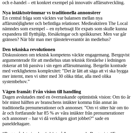
och e-handel – ett konkret exempel på innovativ affärsutveckling.
Nya intäktsströmmar vs traditionella annonsörer
En central fråga som väcktes var balansen mellan nya
affärsmöjligheter och befintliga relationer. Medieaktören The Local
nämndes som exempel – en nyhetssajt för expats som skulle kunna
expandera till flytthjälp, försäkringar och språkkurser. Men var går
gränsen? När blir man mer tjänsteleverantör än mediehus?
Den tekniska revolutionen
Diskussionen om teknisk kompetens väckte engagemang. Bergqvist
argumenterade för att mediehus utan teknisk förståelse i ledningen
riskerar att bli passiva i sin egen affärsutmaning. Bergelin kontrade
med verklighetens komplexitet: ”Det är lätt att säga att vi ska bygga
mer internt, men vi sitter med 30 olika titlar, alla med olika
systembehov.”
Vägen framåt: Från vision till handling
Dagen avslutades med en överraskande optimistisk vision: Om tio år
bör minst hälften av branschens intäkter komma från annat än
traditionella prenumerationer och annonser. ”Om vi sitter här om tio
år och fortfarande har 85 % av våra intäkter från prenumerationer
och annonser – har vi då verkligen gjort jobbet?” sade en
paneldeltagare.