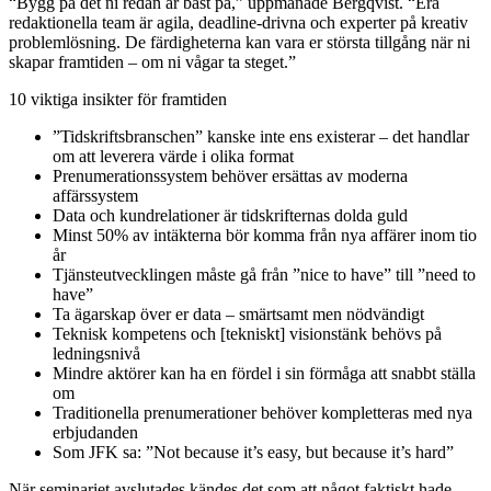
“Bygg på det ni redan är bäst på,” uppmanade Bergqvist. “Era
redaktionella team är agila, deadline-drivna och experter på kreativ
problemlösning. De färdigheterna kan vara er största tillgång när ni
skapar framtiden – om ni vågar ta steget.”
10 viktiga insikter för framtiden
”Tidskriftsbranschen” kanske inte ens existerar – det handlar
om att leverera värde i olika format
Prenumerationssystem behöver ersättas av moderna
affärssystem
Data och kundrelationer är tidskrifternas dolda guld
Minst 50% av intäkterna bör komma från nya affärer inom tio
år
Tjänsteutvecklingen måste gå från ”nice to have” till ”need to
have”
Ta ägarskap över er data – smärtsamt men nödvändigt
Teknisk kompetens och [tekniskt] visionstänk behövs på
ledningsnivå
Mindre aktörer kan ha en fördel i sin förmåga att snabbt ställa
om
Traditionella prenumerationer behöver kompletteras med nya
erbjudanden
Som JFK sa: ”Not because it’s easy, but because it’s hard”
När seminariet avslutades kändes det som att något faktiskt hade