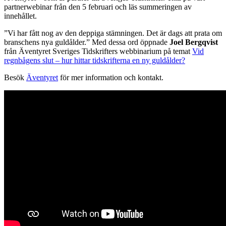
partnerwebinar från den 5 februari och läs summeringen av
innehållet.
”Vi har fått nog av den deppiga stämningen. Det är dags att prata om
branschens nya guldålder.” Med dessa ord öppnade
Joel Bergqvist
från Äventyret Sveriges Tidskrifters webbinarium på temat
Vid
regnbågens slut – hur hittar tidskrifterna en ny guldålder?
Besök
Äventyret
för mer information och kontakt.