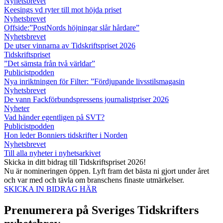
Nyhetsbrevet
Keesings vd ryter till mot höjda priset
Nyhetsbrevet
Offside:”PostNords höjningar slår hårdare”
Nyhetsbrevet
De utser vinnarna av Tidskriftspriset 2026
Tidskriftspriset
”Det sämsta från två världar”
Publicistpodden
Nya inriktningen för Filter: ”Fördjupande livsstilsmagasin
Nyhetsbrevet
De vann Fackförbundspressens journalistpriser 2026
Nyheter
Vad händer egentligen på SVT?
Publicistpodden
Hon leder Bonniers tidskrifter i Norden
Nyhetsbrevet
Till alla nyheter i nyhetsarkivet
Skicka in ditt bidrag till Tidskriftspriset 2026!
Nu är nomineringen öppen. Lyft fram det bästa ni gjort under året
och var med och tävla om branschens finaste utmärkelser.
SKICKA IN BIDRAG HÄR
Prenumerera på Sveriges Tidskrifters