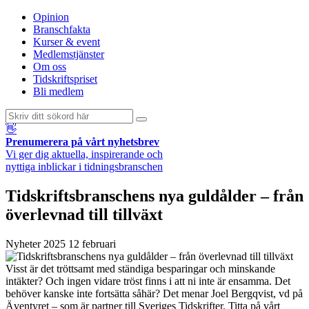
Opinion
Branschfakta
Kurser & event
Medlemstjänster
Om oss
Tidskriftspriset
Bli medlem
👋
Prenumerera på vårt nyhetsbrev
Vi ger dig aktuella, inspirerande och
nyttiga inblickar i tidningsbranschen
Tidskriftsbranschens nya guldålder – från
överlevnad till tillväxt
Nyheter
2025 12 februari
Visst är det tröttsamt med ständiga besparingar och minskande
intäkter? Och ingen vidare tröst finns i att ni inte är ensamma. Det
behöver kanske inte fortsätta såhär? Det menar Joel Bergqvist, vd på
Äventyret – som är partner till Sveriges Tidskrifter. Titta på vårt