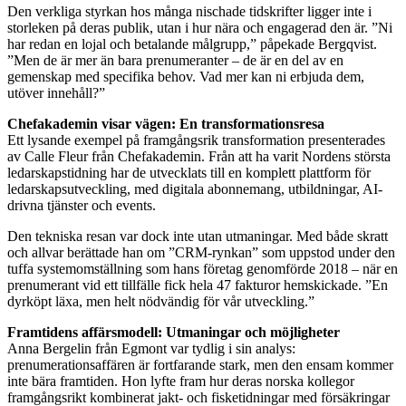
Den verkliga styrkan hos många nischade tidskrifter ligger inte i
storleken på deras publik, utan i hur nära och engagerad den är. ”Ni
har redan en lojal och betalande målgrupp,” påpekade Bergqvist.
”Men de är mer än bara prenumeranter – de är en del av en
gemenskap med specifika behov. Vad mer kan ni erbjuda dem,
utöver innehåll?”
Chefakademin visar vägen: En transformationsresa
Ett lysande exempel på framgångsrik transformation presenterades
av Calle Fleur från Chefakademin. Från att ha varit Nordens största
ledarskapstidning har de utvecklats till en komplett plattform för
ledarskapsutveckling, med digitala abonnemang, utbildningar, AI-
drivna tjänster och events.
Den tekniska resan var dock inte utan utmaningar. Med både skratt
och allvar berättade han om ”CRM-rynkan” som uppstod under den
tuffa systemomställning som hans företag genomförde 2018 – när en
prenumerant vid ett tillfälle fick hela 47 fakturor hemskickade. ”En
dyrköpt läxa, men helt nödvändig för vår utveckling.”
Framtidens affärsmodell: Utmaningar och möjligheter
Anna Bergelin från Egmont var tydlig i sin analys:
prenumerationsaffären är fortfarande stark, men den ensam kommer
inte bära framtiden. Hon lyfte fram hur deras norska kollegor
framgångsrikt kombinerat jakt- och fisketidningar med försäkringar