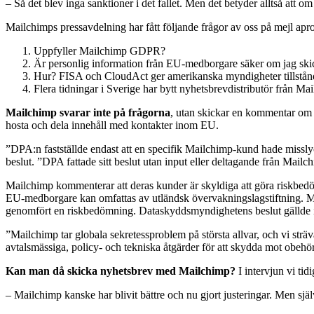
– Så det blev inga sanktioner i det fallet. Men det betyder alltså att 
Mailchimps pressavdelning har fått följande frågor av oss på mejl ap
Uppfyller Mailchimp GDPR?
Är personlig information från EU-medborgare säker om jag sk
Hur? FISA och CloudAct ger amerikanska myndigheter tillstånd
Flera tidningar i Sverige har bytt nyhetsbrevdistributör från M
Mailchimp svarar inte på frågorna
, utan skickar en kommentar om B
hosta och dela innehåll med kontakter inom EU.
”DPA:n fastställde endast att en specifik Mailchimp-kund hade missly
beslut. ”DPA fattade sitt beslut utan input eller deltagande från Mailc
Mailchimp kommenterar att deras kunder är skyldiga att göra riskbed
EU-medborgare kan omfattas av utländsk övervakningslagstiftning. 
genomfört en riskbedömning. Dataskyddsmyndighetens beslut gällde 
”Mailchimp tar globala sekretessproblem på största allvar, och vi str
avtalsmässiga, policy- och tekniska åtgärder för att skydda mot o
Kan man då skicka nyhetsbrev med Mailchimp?
I intervjun vi tid
– Mailchimp kanske har blivit bättre och nu gjort justeringar. Men sj