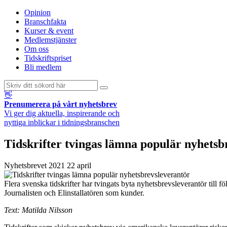
Opinion
Branschfakta
Kurser & event
Medlemstjänster
Om oss
Tidskriftspriset
Bli medlem
👋
Prenumerera på vårt nyhetsbrev
Vi ger dig aktuella, inspirerande och
nyttiga inblickar i tidningsbranschen
Tidskrifter tvingas lämna populär nyhetsb
Nyhetsbrevet
2021 22 april
Flera svenska tidskrifter har tvingats byta nyhetsbrevsleverantör til
Journalisten och Elinstallatören som kunder.
Text: Matilda Nilsson