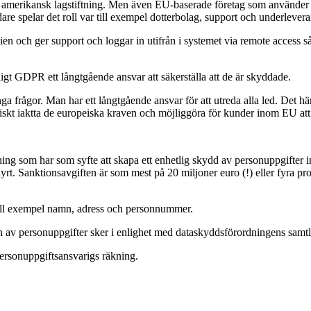
r amerikansk lagstiftning. Men även EU-baserade företag som använder 
re spelar det roll var till exempel dotterbolag, support och underlevera
en och ger support och loggar in utifrån i systemet via remote access så
ligt GDPR ett långtgående ansvar att säkerställa att de är skyddade.
frågor. Man har ett långtgående ansvar för att utreda alla led. Det här
ktiskt iaktta de europeiska kraven och möjliggöra för kunder inom EU att
ing som har som syfte att skapa ett enhetlig skydd av personuppgift
t. Sanktionsavgiften är som mest på 20 miljoner euro (!) eller fyra pro
 till exempel namn, adress och personnummer.
en av personuppgifter sker i enlighet med dataskyddsförordningens samt
ersonuppgiftsansvarigs räkning.