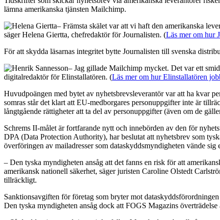
Tidskrifter som skickar nyhetsbrev via amerikanska leverantörer riske
lämna amerikanska tjänsten Mailchimp.
– Främsta skälet var att vi haft den amerikanska le
säger Helena Giertta, chefredaktör för Journalisten. (
Läs mer om hur J
För att skydda läsarnas integritet bytte Journalisten till svenska distri
– Jag gillade Mailchimp mycket. Det var ett smidi
digitalredaktör för Elinstallatören. (
Läs mer om hur Elinstallatören jo
Huvudpoängen med bytet av nyhetsbrevsleverantör var att ha kvar per
somras står det klart att EU-medborgares personuppgifter inte är till
långtgående rättigheter att ta del av personuppgifter (även om de gäl
Schrems II-målet är fortfarande nytt och innebörden av den för nyhe
DPA (Data Protection Authority), har beslutat att nyhetsbrev som tys
överföringen av mailadresser som dataskyddsmyndigheten vände sig 
– Den tyska myndigheten ansåg att det fanns en risk för att amerikans
amerikansk nationell säkerhet, säger juristen Caroline Olstedt Carlst
tillräckligt.
Sanktionsavgiften för företag som bryter mot dataskyddsförordningen 
Den tyska myndigheten ansåg dock att FOGS Magazins överträdelse av 