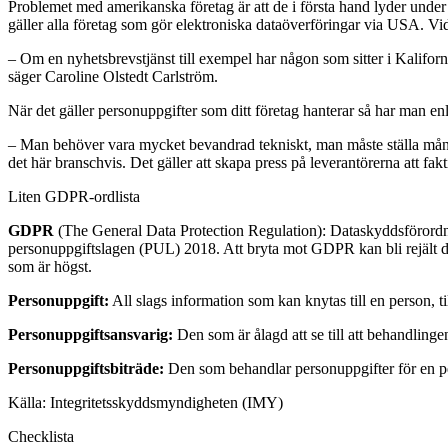
Problemet med amerikanska företag är att de i första hand lyder unde
gäller alla företag som gör elektroniska dataöverföringar via USA. Vida
– Om en nyhetsbrevstjänst till exempel har någon som sitter i Kaliforni
säger Caroline Olstedt Carlström.
När det gäller personuppgifter som ditt företag hanterar så har man en
– Man behöver vara mycket bevandrad tekniskt, man måste ställa många 
det här branschvis. Det gäller att skapa press på leverantörerna att fa
Liten GDPR-ordlista
GDPR
(The General Data Protection Regulation): Dataskyddsförordn
personuppgiftslagen (PUL) 2018. Att bryta mot GDPR kan bli rejält dyr
som är högst.
Personuppgift:
All slags information som kan knytas till en person,
Personuppgiftsansvarig:
Den som är ålagd att se till att behandling
Personuppgiftsbiträde:
Den som behandlar personuppgifter för en p
Källa: Integritetsskyddsmyndigheten (IMY)
Checklista