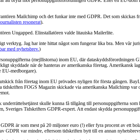
rar att bryta mot personuppgiftsförordningen GDPR. Efter en EU-dom från 
verantören Mailchimp och det funkar inte med GDPR. Det som skickas fr
ournalisten resonerat
).
butören Ungapped. Elinstallatören valde litauiska Mailerlite.
gt verktyg. Jag har inte hittat något som fungerar lika bra. Men vår juri
bbar med nyhetsbrev.
)
sonuppgifterna (mejllistorna) inom EU, där dataskyddsförordningen GD
räckligt skyddade när de hanteras av amerikanska företag. Amerikansk l
ler EU-medborgare).
tsutskick från företag inom EU prövades nyligen för första gången. B
ka tidskriften FOGS Magazin skickade via amerikanska Mailchimp var ola
emot.
k underrättelsetjänst skulle kunna få tillgång till personuppgifterna s
röm, Sveriges Tidskrifters GDPR-expert. Att endast skydda personuppgift
GDPR är som mest på 20 miljoner euro (!) eller fyra procent av ett bol
GDPR var mindre, eftersom tidskriften bytt till en annan nyhetsbrevs