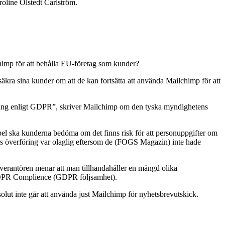
roline Olstedt Carlström.
lchimp för att behålla EU-företag som kunder?
säkra sina kunder om att de kan fortsätta att använda Mailchimp för att
rföring enligt GDPR”, skriver Mailchimp om den tyska myndighetens
el ska kunderna bedöma om det finns risk för att personuppgifter om
 överföring var olaglig eftersom de (FOGS Magazin) inte hade
everantören menar att man tillhandahåller en mängd olika
 GDPR Complience (GDPR följsamhet).
bsolut inte går att använda just Mailchimp för nyhetsbrevutskick.