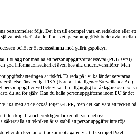
s bestämmelser följs. Det kan till exempel vara en redaktion eller ett
själva utskicket) ska det finnas ett personuppgiftsbiträdesavtal mellan
tsprocessen behöver överensstämma med gallringspolicyn.
avtal. I tillägg bör man ha ett personuppgiftsbiträdesavtal (PUB-avtal),
 och god informationssäkerhet även hos alla underleverantörer. Man
nuppgiftshanteringen är riskfri. Ta reda på i vilka länder servrarna
derrättelsetjänst enligt FISA (Foreign Intelligence Surveillance Act)
ersonuppgifter vid behov kan bli tillgänglig för åklagare och polis i
e du stå för själv. Kan du hålla personuppgifterna inom EU är det
te lika med att de också följer GDPR, men det kan vara ett tecken på
är tillräckligt bra och verkligen täcker allt som behövs.
kerställa att tekniken är så stabil att personuppgifter inte röjs.
.
 eller din leverantör trackar mottagaren via till exempel Pixel i