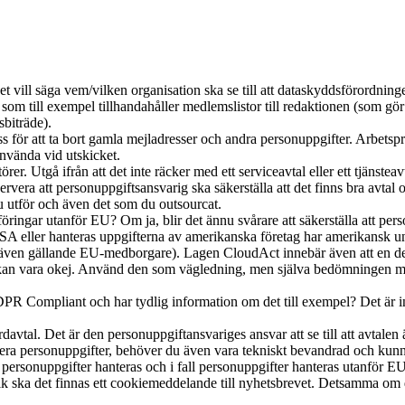
vill säga vem/vilken organisation ska se till att dataskyddsförordningen
som till exempel tillhandahåller medlemslistor till redaktionen (som gör 
biträde).
ess för att ta bort gamla mejladresser och andra personuppgifter. Arbe
nvända vid utskicket.
örer. Utgå ifrån att det inte räcker med ett serviceavtal eller ett tjänste
era att personuppgiftsansvarig ska säkerställa att det finns bra avtal
u utför och även det som du outsourcat.
ringar utanför EU? Om ja, blir det ännu svårare att säkerställa att perso
USA eller hanteras uppgifterna av amerikanska företag har amerikansk un
(även gällande EU-medborgare). Lagen CloudAct innebär även att en del p
an vara okej. Använd den som vägledning, men själva bedömningen måst
PR Compliant och har tydlig information om det till exempel? Det är in
rdavtal. Det är den personuppgiftansvariges ansvar att se till att avtalen 
era personuppgifter, behöver du även vara tekniskt bevandrad och kunna sä
personuppgifter hanteras och i fall personuppgifter hanteras utanför EU
ik ska det finnas ett cookiemeddelande till nyhetsbrevet. Detsamma om du