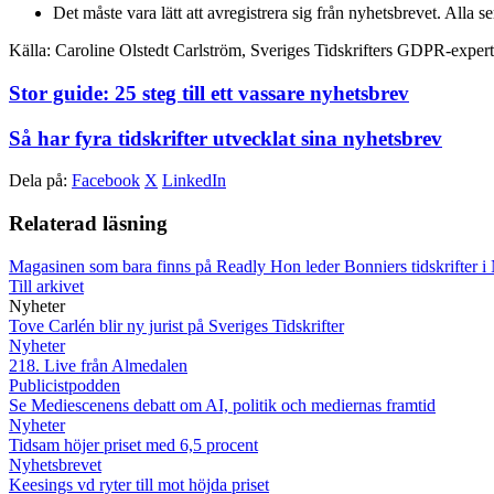
Det måste vara lätt att avregistrera sig från nyhetsbrevet. Alla se
Källa: Caroline Olstedt Carlström, Sveriges Tidskrifters GDPR-expert
Stor guide: 25 steg till ett vassare nyhetsbrev
Så har fyra tidskrifter utvecklat sina nyhetsbrev
Dela på:
Facebook
X
LinkedIn
Relaterad läsning
Magasinen som bara finns på Readly
Hon leder Bonniers tidskrifter 
Till arkivet
Nyheter
Tove Carlén blir ny jurist på Sveriges Tidskrifter
Nyheter
218. Live från Almedalen
Publicistpodden
Se Mediescenens debatt om AI, politik och mediernas framtid
Nyheter
Tidsam höjer priset med 6,5 procent
Nyhetsbrevet
Keesings vd ryter till mot höjda priset