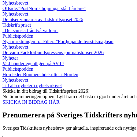
Nyhetsbrevet
Offside:”PostNords höjningar slår hårdare”
Nyhetsbrevet
De utser vinnarna av Tidskriftspriset 2026
Tidskriftspriset
”Det sämsta från två världar”
Publicistpodden
Nya inriktningen för Filter: ”Fördjupande livsstilsmagasin
Nyhetsbrevet
De vann Fackförbundspressens journalistpriser 2026
Nyheter
Vad händer egentligen på SVT?
Publicistpodden
Hon leder Bonniers tidskrifter i Norden
Nyhetsbrevet
Till alla nyheter i nyhetsarkivet
Skicka in ditt bidrag till Tidskriftspriset 2026!
Nu är nomineringen öppen. Lyft fram det bästa ni gjort under året oc
SKICKA IN BIDRAG HÄR
Prenumerera på Sveriges Tidskrifters nyh
Sveriges Tidskrifters nyhetsbrev ger aktuella, inspirerande och nyttiga i