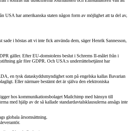
i somras har tidskrifterna Journalisten och Elinstallatören valt att
ån USA har amerikanska staten någon form av möjlighet att ta del av,
st sade i höstas att vi inte fick använda dem, säger Henrik Sannesson,
PR gäller. Efter EU-domstolens beslut i Schrems II-målet från i
agstiftning går före GDPR. Och USA:s underrättelsetjänst har
ayLDA, en tysk dataskyddsmyndighet som på engelska kallas Bavarian
gligt. Eller närmare bestämt det är själva den elektroniska
om ligger hos kommunikationsbolaget Mailchimp med hänsyn till
erna med hjälp av de så kallade standardavtalsklausulerna ansågs inte
ags globala årsomsättning.
leverantör.