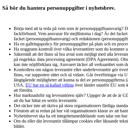
Så bör du hantera personuppgifter i nyhetsbrev.
Börja med att ta reda på vem som är personuppgiftsansvarig? Det 
fackförbund. Vem ansvarar för mejllistorna i dag? Är det facket 
facket (personuppgiftsansvarig) och redaktionen (personuppgifts
Ha en gallringspolicy för personuppgifter på plats och en proc
Ha noggrann kontroll över vilka leverantörer som du kommer a
Säkerställ att det finns så bra avtal som möjligt med alla leverant
på engelska: data processing agreement (DPA Agreement). Observ
kan inte nöjdförklara sig. Ansvaret täcker all verksamhet som d
Kontrollera om någon leverantör eller underleverantör gör överfö
finns, var supporten sitter och så vidare. Går överföringar via 
långtgående möjligheter att kunna ta del av personuppgifterna 
USA.
EU har en så kallad vitlista
över länder utanför EU som k
att föredra.
Hur marknadsför sig leverantören själv? Uppger de att de är GD
att du har hittat en seriös leverantör.
Det räcker inte att skriva på stora organisationers färdiga standa
Förutom att ta redan på hur väl organisationen klarar av att hant
Nyhetsbrevet ska ha ett integritetsmeddelande som talar om hur 
Om du eller din leverantör tillämpar cookies eller liknande tekn
bilder.