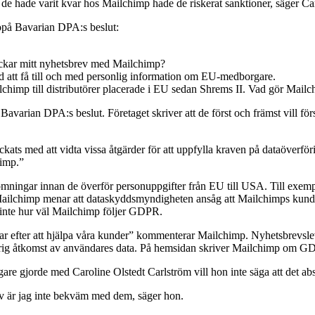
om de hade varit kvar hos Mailchimp hade de riskerat sanktioner, säger Ca
ropå Bavarian DPA:s beslut:
ickar mitt nyhetsbrev med Mailchimp?
 att få till och med personlig information om EU-medborgare.
ailchimp till distributörer placerade i EU sedan Shrems II. Vad gör Mai
avarian DPA:s beslut. Företaget skriver att de först och främst vill för
ckats med att vidta vissa åtgärder för att uppfylla kraven på dataöve
himp.”
ömningar innan de överför personuppgifter från EU till USA. Till exemp
Mailchimp menar att dataskyddsmyndigheten ansåg att Mailchimps kunds
inte hur väl Mailchimp följer GDPR.
ävar efter att hjälpa våra kunder” kommenterar Mailchimp. Nyhetsbrevsl
behörig åtkomst av användares data. På hemsidan skriver Mailchimp om
igare gjorde med Caroline Olstedt Carlström vill hon inte säga att det a
älv är jag inte bekväm med dem, säger hon.