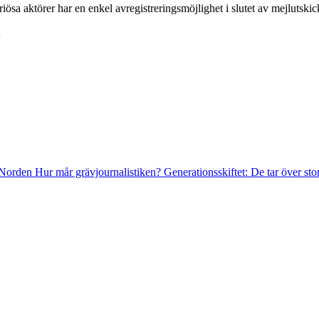
riösa aktörer har en enkel avregistreringsmöjlighet i slutet av mejlutskick
i Norden
Hur mår grävjournalistiken?
Generationsskiftet: De tar över st