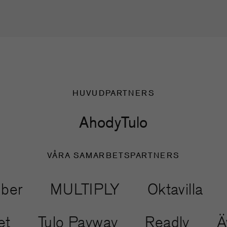
HUVUDPARTNERS
Ahody
Tulo
VÅRA SAMARBETSPARTNERS
MULTIPLY
Oktavilla
Anoth
Äventyret
Tulo Payway
Read