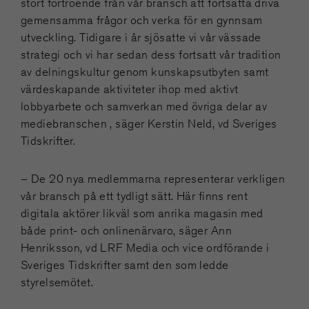
stort förtroende från vår bransch att fortsätta driva
gemensamma frågor och verka för en gynnsam
utveckling. Tidigare i år sjösatte vi vår vässade
strategi och vi har sedan dess fortsatt vår tradition
av delningskultur genom kunskapsutbyten samt
värdeskapande aktiviteter ihop med aktivt
lobbyarbete och samverkan med övriga delar av
mediebranschen , säger Kerstin Neld, vd Sveriges
Tidskrifter.
– De 20 nya medlemmarna representerar verkligen
vår bransch på ett tydligt sätt. Här finns rent
digitala aktörer likväl som anrika magasin med
både print- och onlinenärvaro, säger Ann
Henriksson, vd LRF Media och vice ordförande i
Sveriges Tidskrifter samt den som ledde
styrelsemötet.