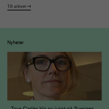
Till arkivet
Nyheter
Tove Carlén blir ny jurist på Sveriges