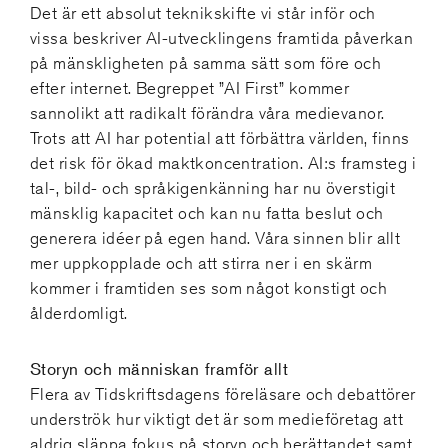
Det är ett absolut teknikskifte vi står inför och
vissa beskriver AI-utvecklingens framtida påverkan
på mänskligheten på samma sätt som före och
efter internet. Begreppet ”AI First” kommer
sannolikt att radikalt förändra våra medievanor.
Trots att AI har potential att förbättra världen, finns
det risk för ökad maktkoncentration. AI:s framsteg i
tal-, bild- och språkigenkänning har nu överstigit
mänsklig kapacitet och kan nu fatta beslut och
generera idéer på egen hand. Våra sinnen blir allt
mer uppkopplade och att stirra ner i en skärm
kommer i framtiden ses som något konstigt och
ålderdomligt.
Storyn och människan framför allt
Flera av Tidskriftsdagens föreläsare och debattörer
underströk hur viktigt det är som medieföretag att
aldrig släppa fokus på storyn och berättandet samt