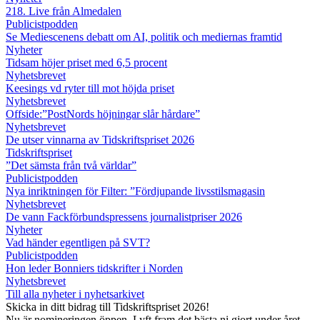
218. Live från Almedalen
Publicistpodden
Se Mediescenens debatt om AI, politik och mediernas framtid
Nyheter
Tidsam höjer priset med 6,5 procent
Nyhetsbrevet
Keesings vd ryter till mot höjda priset
Nyhetsbrevet
Offside:”PostNords höjningar slår hårdare”
Nyhetsbrevet
De utser vinnarna av Tidskriftspriset 2026
Tidskriftspriset
”Det sämsta från två världar”
Publicistpodden
Nya inriktningen för Filter: ”Fördjupande livsstilsmagasin
Nyhetsbrevet
De vann Fackförbundspressens journalistpriser 2026
Nyheter
Vad händer egentligen på SVT?
Publicistpodden
Hon leder Bonniers tidskrifter i Norden
Nyhetsbrevet
Till alla nyheter i nyhetsarkivet
Skicka in ditt bidrag till Tidskriftspriset 2026!
Nu är nomineringen öppen. Lyft fram det bästa ni gjort under året