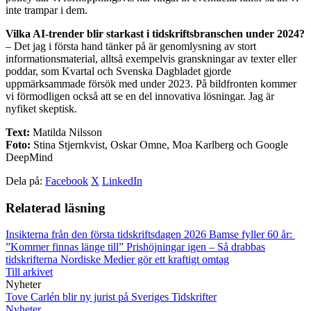
inte trampar i dem.
Vilka AI-trender blir starkast i tidskriftsbranschen under 2024?
– Det jag i första hand tänker på är genomlysning av stort
informationsmaterial, alltså exempelvis granskningar av texter eller
poddar, som Kvartal och Svenska Dagbladet gjorde
uppmärksammade försök med under 2023. På bildfronten kommer
vi förmodligen också att se en del innovativa lösningar. Jag är
nyfiket skeptisk.
Text:
Matilda Nilsson
Foto:
Stina Stjernkvist, Oskar Omne, Moa Karlberg och Google
DeepMind
Dela på:
Facebook
X
LinkedIn
Relaterad läsning
Insikterna från den första tidskriftsdagen 2026
Bamse fyller 60 år:
”Kommer finnas länge till”
Prishöjningar igen – Så drabbas
tidskrifterna
Nordiske Medier gör ett kraftigt omtag
Till arkivet
Nyheter
Tove Carlén blir ny jurist på Sveriges Tidskrifter
Nyheter