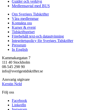
Guider och verktyg
Medlemsavtal med BUS
Om Sveriges Tidskrifter
Våra medlemmar
Kontakta oss
Kurser & event
Tidskriftspriset
Förebehåll text-och datautvinning
Integritetspolicy för Sveriges Tidskrifter
Pressrum
In English
Kammakargatan 7
111 40 Stockholm
08-545 298 90
info@sverigestidskrifter.se
Ansvarig utgivare
Kerstin Neld
Följ oss
Facebook
LinkedIn
Instagram