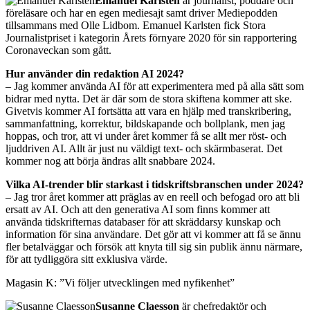
Emanuel Karlsten
är journalist, poddare och
föreläsare och har en egen mediesajt samt driver Mediepodden
tillsammans med Olle Lidbom. Emanuel Karlsten fick Stora
Journalistpriset i kategorin Årets förnyare 2020 för sin rapportering
Coronaveckan som gått.
Hur använder din redaktion AI 2024?
– Jag kommer använda AI för att experimentera med på alla sätt som
bidrar med nytta. Det är där som de stora skiftena kommer att ske.
Givetvis kommer AI fortsätta att vara en hjälp med transkribering,
sammanfattning, korrektur, bildskapande och bollplank, men jag
hoppas, och tror, att vi under året kommer få se allt mer röst- och
ljuddriven AI. Allt är just nu väldigt text- och skärmbaserat. Det
kommer nog att börja ändras allt snabbare 2024.
Vilka AI-trender blir starkast i tidskriftsbranschen under 2024?
– Jag tror året kommer att präglas av en reell och befogad oro att bli
ersatt av AI. Och att den generativa AI som finns kommer att
använda tidskrifternas databaser för att skräddarsy kunskap och
information för sina användare. Det gör att vi kommer att få se ännu
fler betalväggar och försök att knyta till sig sin publik ännu närmare,
för att tydliggöra sitt exklusiva värde.
Magasin K: ”Vi följer utvecklingen med nyfikenhet”
Susanne Claesson
är chefredaktör och