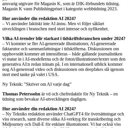
ansvarig utgivare för Magasin K, som är DIK-förbundets tidning.
Magasin K vann Publishingpriset i kategorin webbtidning 2023.
Hur använder din redaktion AI 2024?
– Vi använder faktiskt inte AI ännu. Men vi följer såklart
utvecklingen i branschen med stort intresse och nyfikenhet.
Vilka AI-trender blir starkast i tidskriftsbranschen under 2024?
– Vi kommer se fler AI-genererade illustrationer, AI-genererade
faktarutor och sammanfattningar i tidskrifterna. Diskussionen om
upphovsrätt kommer att intensifieras – både gällande journalistiken
vi matar in i AI-modellerna och de foton/illustrationer/texter som den
generativa AI:n redan tränats på. I en internationell utblick kommer
nog AI-genererad video och diskussionen om deepfakes slå igenom
stort med tanke på valet i USA.
Ny Teknik: ”Skriver om AI varje dag”
Thomas Peterssohn
är vd och chefredaktör för Ny Teknik – en
tidning som bevakar AI-utvecklingen dagligen.
Hur använder din redaktion AI 2024?
– Ny Tekniks redaktion använder ChatGPT4 för översättningar och
viss research, samt diverse olika AI-verktyg för transkribering och
Midjourney och Dall-E för enklare illustrationer. Vi har också viss