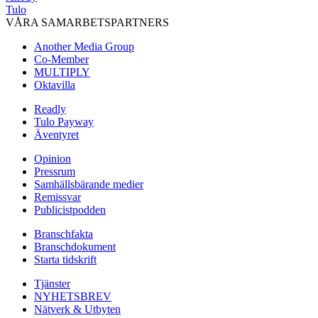
Tulo
VÅRA SAMARBETSPARTNERS
Another Media Group
Co-Member
MULTIPLY
Oktavilla
Readly
Tulo Payway
Äventyret
Opinion
Pressrum
Samhällsbärande medier
Remissvar
Publicistpodden
Branschfakta
Branschdokument
Starta tidskrift
Tjänster
NYHETSBREV
Nätverk & Utbyten