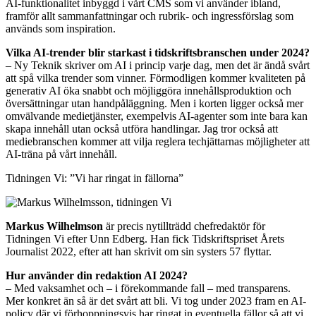
AI-funktionalitet inbyggd i vårt CMS som vi använder ibland,
framför allt sammanfattningar och rubrik- och ingressförslag som
används som inspiration.
Vilka AI-trender blir starkast i tidskriftsbranschen under 2024?
– Ny Teknik skriver om AI i princip varje dag, men det är ändå svårt
att spå vilka trender som vinner. Förmodligen kommer kvaliteten på
generativ AI öka snabbt och möjliggöra innehållsproduktion och
översättningar utan handpåläggning. Men i korten ligger också mer
omvälvande medietjänster, exempelvis AI-agenter som inte bara kan
skapa innehåll utan också utföra handlingar. Jag tror också att
mediebranschen kommer att vilja reglera techjättarnas möjligheter att
AI-träna på vårt innehåll.
Tidningen Vi: ”Vi har ringat in fällorna”
Markus Wilhelmson
är precis nytillträdd chefredaktör för
Tidningen Vi efter Unn Edberg. Han fick Tidskriftspriset Årets
Journalist 2022, efter att han skrivit om sin systers 57 flyttar.
Hur använder din redaktion AI 2024?
– Med vaksamhet och – i förekommande fall – med transparens.
Mer konkret än så är det svårt att bli. Vi tog under 2023 fram en AI-
policy där vi förhoppningsvis har ringat in eventuella fällor så att vi