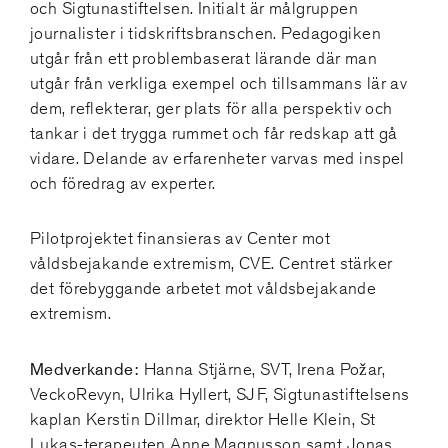
och Sigtunastiftelsen. Initialt är målgruppen
journalister i tidskriftsbranschen. Pedagogiken
utgår från ett problembaserat lärande där man
utgår från verkliga exempel och tillsammans lär av
dem, reflekterar, ger plats för alla perspektiv och
tankar i det trygga rummet och får redskap att gå
vidare. Delande av erfarenheter varvas med inspel
och föredrag av experter.
Pilotprojektet finansieras av Center mot
våldsbejakande extremism, CVE. Centret stärker
det förebyggande arbetet mot våldsbejakande
extremism.
Medverkande:
Hanna Stjärne, SVT, Irena Požar,
VeckoRevyn, Ulrika Hyllert, SJF, Sigtunastiftelsens
kaplan Kerstin Dillmar, direktor Helle Klein, St
Lukas-terapeuten Anne Magnusson samt Jonas