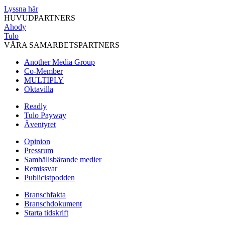
Lyssna här
HUVUDPARTNERS
Ahody
Tulo
VÅRA SAMARBETSPARTNERS
Another Media Group
Co-Member
MULTIPLY
Oktavilla
Readly
Tulo Payway
Äventyret
Opinion
Pressrum
Samhällsbärande medier
Remissvar
Publicistpodden
Branschfakta
Branschdokument
Starta tidskrift