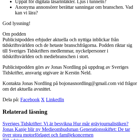
Uppåt för digitala läsarintäkter. Ljus i tunneln?
Anonyma annonsörer berättar sanningar om branschen. Vad
kan vi lära?
God lyssning!
Om podden
Publicistpodden erbjuder aktuella och nyttiga inblickar från
tidskriftsvärlden och de hetaste branschfrågorna. Podden riktar sig
till Sveriges Tidskrifters medlemmar, nyckelpersoner i
tidskriftsvärlden och mediebranschen i stort.
Publicistpodden görs av Jonas Nordling på uppdrag av Sveriges
Tidskrifter, ansvarig utgivare är Kerstin Neld.
Kontakta Jonas Nordling på bojonasnordling@gmail.com vid frågor
om det aktuella avsnittet.
Dela på:
Facebook
X
LinkedIn
Relaterad läsning
Sveriges Tidskrifter: Vi är besvikna
Hur mår grävjournalistiken?
Jonas Kanje blir ny Medieombudsman
Generationsskiftet: De tar
över stora motorförlaget och familjekoncernen