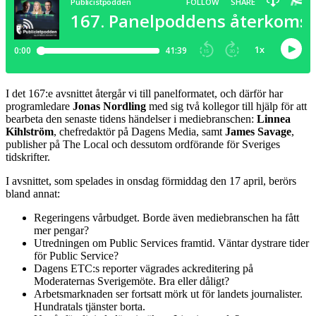
I det 167:e avsnittet återgår vi till panelformatet, och därför har
programledare
Jonas Nordling
med sig två kollegor till hjälp för att
bearbeta den senaste tidens händelser i mediebranschen:
Linnea
Kihlström
, chefredaktör på Dagens Media, samt
James Savage
,
publisher på The Local och dessutom ordförande för Sveriges
tidskrifter.
I avsnittet, som spelades in onsdag förmiddag den 17 april, berörs
bland annat:
Regeringens vårbudget. Borde även mediebranschen ha fått
mer pengar?
Utredningen om Public Services framtid. Väntar dystrare tider
för Public Service?
Dagens ETC:s reporter vägrades ackreditering på
Moderaternas Sverigemöte. Bra eller dåligt?
Arbetsmarknaden ser fortsatt mörk ut för landets journalister.
Hundratals tjänster borta.