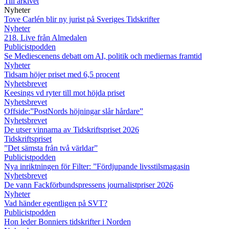
Till arkivet
Nyheter
Tove Carlén blir ny jurist på Sveriges Tidskrifter
Nyheter
218. Live från Almedalen
Publicistpodden
Se Mediescenens debatt om AI, politik och mediernas framtid
Nyheter
Tidsam höjer priset med 6,5 procent
Nyhetsbrevet
Keesings vd ryter till mot höjda priset
Nyhetsbrevet
Offside:”PostNords höjningar slår hårdare”
Nyhetsbrevet
De utser vinnarna av Tidskriftspriset 2026
Tidskriftspriset
”Det sämsta från två världar”
Publicistpodden
Nya inriktningen för Filter: ”Fördjupande livsstilsmagasin
Nyhetsbrevet
De vann Fackförbundspressens journalistpriser 2026
Nyheter
Vad händer egentligen på SVT?
Publicistpodden
Hon leder Bonniers tidskrifter i Norden