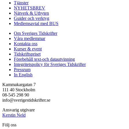
Tjänster
NYHETSBREV
Nätverk & Utbyten
Guider och verktyg
Medlemsavtal med BUS
Om Sveriges Tidskrifter
Våra medlemmar
Kontakta oss
Kurser & event
Tidskriftspriset
Förebehåll text-och datautvinning
Integritetspolicy för Sveriges Tidskrifter
Pressrum
In English
Kammakargatan 7
111 40 Stockholm
08-545 298 90
info@sverigestidskrifter.se
Ansvarig utgivare
Kerstin Neld
Följ oss