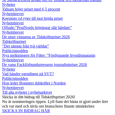
Nyheter
Tidsam höjer priset med 6,5 procent
Nyhetsbrevet
Keesings vd ryter till mot höjda priset
Nyhetsbrevet
Offside:”PostNords höjningar slår hårdare”
Nyhetsbrevet
De utser vinnarna av Tidskriftspriset 2026
Tidskriftspriset
”Det sämsta från två världar”
Publicistpodden
Nya inriktningen för Filter: ”Fördjupande livsstilsmagasin
Nyhetsbrevet
De vann Fackförbundspressens journalistpriser 2026
Nyheter
Vad händer egentligen på SVT?
Publicistpodden
Hon leder Bonniers tidskrifter i Norden
Nyhetsbrevet
Till alla nyheter i nyhetsarkivet
Skicka in ditt bidrag till Tidskriftspriset 2026!
Nu är nomineringen öppen. Lyft fram det bästa ni gjort under året
och var med och tävla om branschens finaste utmärkelser.
SKICKA IN BIDRAG HÄR