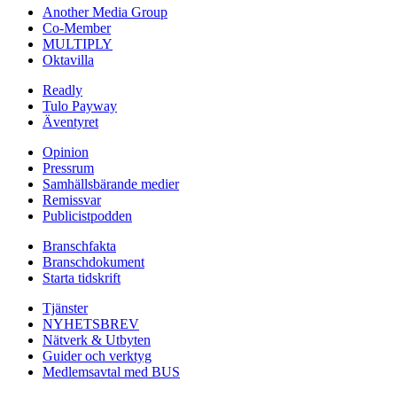
Another Media Group
Co-Member
MULTIPLY
Oktavilla
Readly
Tulo Payway
Äventyret
Opinion
Pressrum
Samhällsbärande medier
Remissvar
Publicistpodden
Branschfakta
Branschdokument
Starta tidskrift
Tjänster
NYHETSBREV
Nätverk & Utbyten
Guider och verktyg
Medlemsavtal med BUS