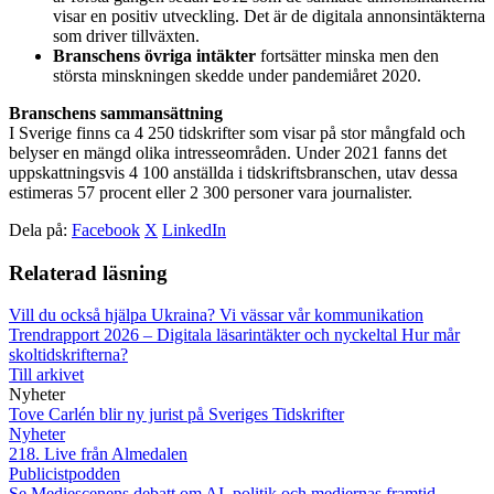
visar en positiv utveckling. Det är de digitala annonsintäkterna
som driver tillväxten.
Branschens övriga intäkter
fortsätter minska men den
största minskningen ​skedde under pandemiåret 2020.
Branschens sammansättning
I Sverige finns ca 4 250 tidskrifter som visar på stor mångfald och
belyser en mängd olika intresseområden. Under 2021 fanns det
uppskattningsvis 4 100 anställda i tidskriftsbranschen, utav dessa
estimeras 57 procent eller 2 300 personer vara journalister.
Dela på:
Facebook
X
LinkedIn
Relaterad läsning
Vill du också hjälpa Ukraina?
Vi vässar vår kommunikation
Trendrapport 2026 – Digitala läsarintäkter och nyckeltal
Hur mår
skoltidskrifterna?
Till arkivet
Nyheter
Tove Carlén blir ny jurist på Sveriges Tidskrifter
Nyheter
218. Live från Almedalen
Publicistpodden
Se Mediescenens debatt om AI, politik och mediernas framtid