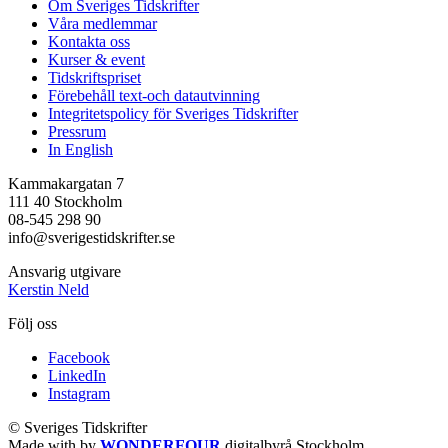
Om Sveriges Tidskrifter
Våra medlemmar
Kontakta oss
Kurser & event
Tidskriftspriset
Förebehåll text-och datautvinning
Integritetspolicy för Sveriges Tidskrifter
Pressrum
In English
Kammakargatan 7
111 40 Stockholm
08-545 298 90
info@sverigestidskrifter.se
Ansvarig utgivare
Kerstin Neld
Följ oss
Facebook
LinkedIn
Instagram
© Sveriges Tidskrifter
Made with
by
WONDERFOUR
digitalbyrå Stockholm