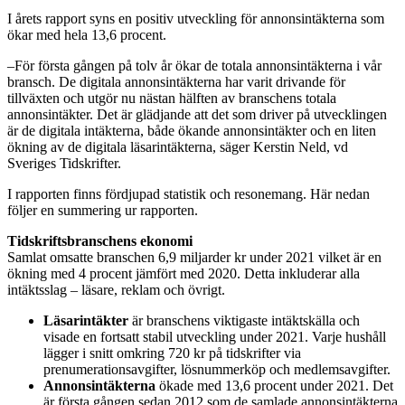
I årets rapport syns en positiv utveckling för annonsintäkterna som
ökar med hela 13,6 procent.
–För första gången på tolv år ökar de totala annonsintäkterna i vår
bransch. De digitala annonsintäkterna har varit drivande för
tillväxten och utgör nu nästan hälften av branschens totala
annonsintäkter. Det är glädjande att det som driver på utvecklingen
är de digitala intäkterna, både ökande annonsintäkter och en liten
ökning av de digitala läsarintäkterna, säger Kerstin Neld, vd
Sveriges Tidskrifter.
I rapporten finns fördjupad statistik och resonemang. Här nedan
följer en summering ur rapporten.
Tidskriftsbranschens ekonomi
Samlat omsatte branschen 6,9 miljarder kr under 2021 vilket är en
ökning med 4 procent jämfört med 2020. Detta inkluderar alla
intäktsslag – läsare, reklam och övrigt.
Läsarintäkter
är branschens viktigaste intäktskälla och
visade en fortsatt stabil utveckling under 2021. Varje hushåll
lägger i snitt omkring 720 kr på tidskrifter via
prenumerationsavgifter, lösnummerköp och medlemsavgifter.
Annonsintäkterna
ökade med 13,6 procent under 2021. Det
är första gången sedan 2012 som de samlade annonsintäkterna