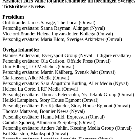
Årsmötet 2025 valde följande ledamöter till föreningen Sveriges
Tidskrifters styrelse:
Presidium
Ordförande: James Savage, The Local (Omval)
Personlig ersättare: Sanna Rayman, Altinget (Nyval)
Vice ordförande: Helena Ingvarsdotter, Kollega (Omval)
Personlig ersättare: Maria Blom, Sveriges Arkitekter (Omval)
Övriga ledamöter
Hannes Andersson, Everysport Group (Nyval – tidigare ersättare)
Personlig ersättare: Ola Carlson, Offside Press (Omval)
Unn Edberg, LO Mediehus (Omval)
Personlig ersättare: Martin Källberg, Svensk Jakt (Omval)
Cia Jansson, Aller Media (Omval)
Personlig ersättare: Sara Ångström Burling, Aller Media (Nyval)
Helena La Corte, LRF Media (Omval)
Personlig ersättare: Thomas Peterssohn, Ny Teknik Group (Omval)
Heikki Lampinen, Story House Egmont (Omval)
Personlig ersättare: Per Kjellander, Story House Egmont (Omval)
Thomas Mattsson, Bonnier News (Nyval)
Personlig ersättare: Hanna Mild, Expressen (Omval)
Camilla Sjöberg, Albinsson & Sjöberg (Omval)
Personlig ersättare: Anders Juhlin, Keesing Media Group (Omval)
Brit Stakston, Blankspot (Omval)