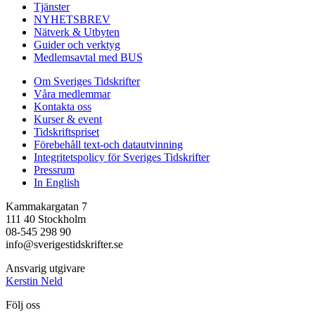
Tjänster
NYHETSBREV
Nätverk & Utbyten
Guider och verktyg
Medlemsavtal med BUS
Om Sveriges Tidskrifter
Våra medlemmar
Kontakta oss
Kurser & event
Tidskriftspriset
Förebehåll text-och datautvinning
Integritetspolicy för Sveriges Tidskrifter
Pressrum
In English
Kammakargatan 7
111 40 Stockholm
08-545 298 90
info@sverigestidskrifter.se
Ansvarig utgivare
Kerstin Neld
Följ oss