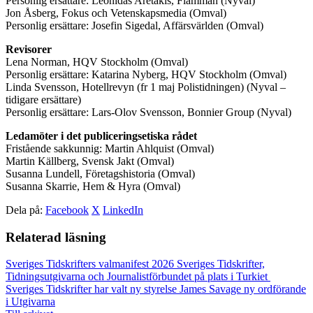
Personlig ersättare: Leonidas Aretakis, Flamman (Nyval)
Jon Åsberg, Fokus och Vetenskapsmedia (Omval)
Personlig ersättare: Josefin Sigedal, Affärsvärlden (Omval)
Revisorer
Lena Norman, HQV Stockholm (Omval)
Personlig ersättare: Katarina Nyberg, HQV Stockholm (Omval)
Linda Svensson, Hotellrevyn (fr 1 maj Polistidningen) (Nyval –
tidigare ersättare)
Personlig ersättare: Lars-Olov Svensson, Bonnier Group (Nyval)
Ledamöter i det publiceringsetiska rådet
Fristående sakkunnig: Martin Ahlquist (Omval)
Martin Källberg, Svensk Jakt (Omval)
Susanna Lundell, Företagshistoria (Omval)
Susanna Skarrie, Hem & Hyra (Omval)
Dela på:
Facebook
X
LinkedIn
Relaterad läsning
Sveriges Tidskrifters valmanifest 2026
Sveriges Tidskrifter,
Tidningsutgivarna och Journalistförbundet på plats i Turkiet
Sveriges Tidskrifter har valt ny styrelse
James Savage ny ordförande
i Utgivarna