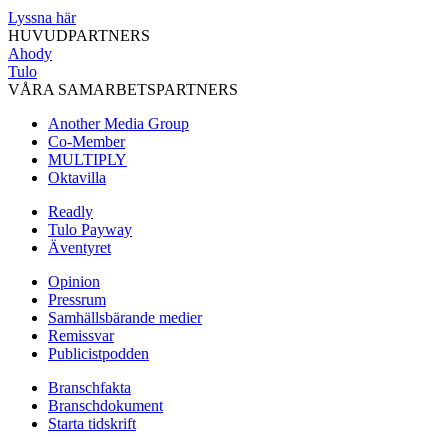
Lyssna här
HUVUDPARTNERS
Ahody
Tulo
VÅRA SAMARBETSPARTNERS
Another Media Group
Co-Member
MULTIPLY
Oktavilla
Readly
Tulo Payway
Äventyret
Opinion
Pressrum
Samhällsbärande medier
Remissvar
Publicistpodden
Branschfakta
Branschdokument
Starta tidskrift