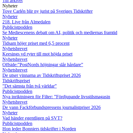
Till arkivet
Nyheter
Tove Carlén blir ny jurist på Sveriges Tidskrifter
Nyheter
218. Live från Almedalen
Publicistpodden
Se Mediescenens debatt om AI, politik och mediernas framtid
Nyheter
Tidsam höjer priset med 6,5 procent
Nyhetsbrevet
Keesings vd ryter till mot höjda priset
Nyhetsbrevet
Offside:”PostNords höjningar slår hårdare”
Nyhetsbrevet
De utser vinnarna av Tidskriftspriset 2026
Tidskriftspriset
”Det sämsta från två världar”
Publicistpodden
Nya inriktningen för Filter: ”Fördjupande livsstilsmagasin
Nyhetsbrevet
De vann Fackförbundspressens journalistpriser 2026
Nyheter
Vad händer egentligen på SVT?
Publicistpodden
Hon leder Bonniers tidskrifter i Norden