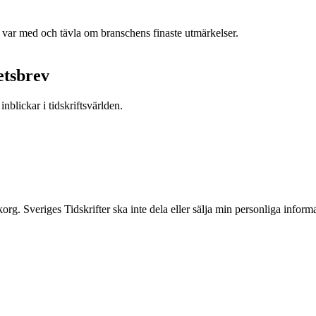
h var med och tävla om branschens finaste utmärkelser.
etsbrev
nblickar i tidskriftsvärlden.
inkorg. Sveriges Tidskrifter ska inte dela eller sälja min personliga info