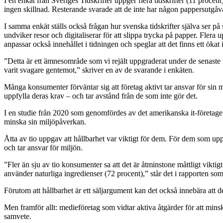
I en enkät från Sveriges Tidskrifter uppger flera tidskrifter (11 procen
ingen skillnad. Resterande svarade att de inte har någon pappersutgåva
I samma enkät ställs också frågan hur svenska tidskrifter själva ser på
undviker resor och digitaliserar för att slippa trycka på papper. Flera 
anpassar också innehållet i tidningen och speglar att det finns ett ökat 
”Detta är ett ämnesområde som vi rejält uppgraderat under de senaste två
varit svagare gentemot,” skriver en av de svarande i enkäten.
Många konsumenter förväntar sig att företag aktivt tar ansvar för sin m
uppfylla deras krav – och tar avstånd från de som inte gör det.
I en studie från 2020 som genomfördes av det amerikanska it-företaget 
minska sin miljöpåverkan.
Åtta av tio uppgav att hållbarhet var viktigt för dem. För dem som upp
och tar ansvar för miljön.
”Fler än sju av tio konsumenter sa att det är åtminstone måttligt viktig
använder naturliga ingredienser (72 procent),” står det i rapporten so
Förutom att hållbarhet är ett säljargument kan det också innebära att de
Men framför allt: medieföretag som vidtar aktiva åtgärder för att mins
samvete.