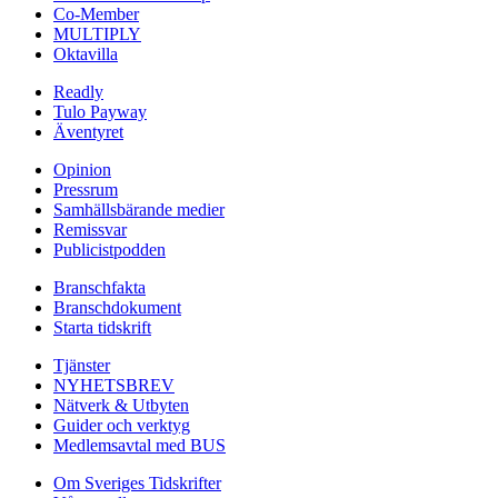
Co-Member
MULTIPLY
Oktavilla
Readly
Tulo Payway
Äventyret
Opinion
Pressrum
Samhällsbärande medier
Remissvar
Publicistpodden
Branschfakta
Branschdokument
Starta tidskrift
Tjänster
NYHETSBREV
Nätverk & Utbyten
Guider och verktyg
Medlemsavtal med BUS
Om Sveriges Tidskrifter