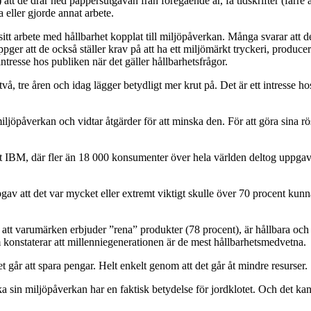
t) att de drar ned pappersutgåvan från föregående år, få tidskrifter (färr
 eller gjorde annat arbete.
 sitt arbete med hållbarhet kopplat till miljöpåverkan. Många svarar att
uppger att de också ställer krav på att ha ett miljömärkt tryckeri, produc
intresse hos publiken när det gäller hållbarhetsfrågor.
, tre åren och idag lägger betydligt mer krut på. Det är ett intresse hos
iljöpåverkan och vidtar åtgärder för att minska den. För att göra sina r
IBM, där fler än 18 000 konsumenter över hela världen deltog uppgav sex
gav att det var mycket eller extremt viktigt skulle över 70 procent kunn
t att varumärken erbjuder ”rena” produkter (78 procent), är hållbara och 
m konstaterar att millenniegenerationen är de mest hållbarhetsmedvetna.
t går att spara pengar. Helt enkelt genom att det går åt mindre resurser.
ka sin miljöpåverkan har en faktisk betydelse för jordklotet. Och det k