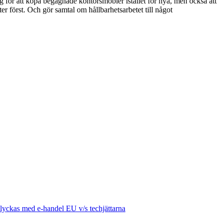
g för att köpa begagnade kontorsmöbler istället för nya, men också att
r först. Och gör samtal om hållbarhetsarbetet till något
n lyckas med e-handel
EU v/s techjättarna