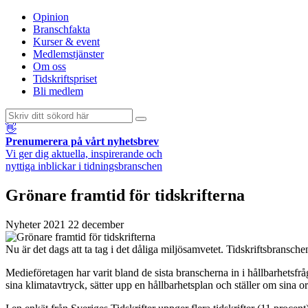
Opinion
Branschfakta
Kurser & event
Medlemstjänster
Om oss
Tidskriftspriset
Bli medlem
👋
Prenumerera på vårt nyhetsbrev
Vi ger dig aktuella, inspirerande och
nyttiga inblickar i tidningsbranschen
Grönare framtid för tidskrifterna
Nyheter
2021 22 december
Nu är det dags att ta tag i det dåliga miljösamvetet. Tidskriftsbranschen
Medieföretagen har varit bland de sista branscherna in i hållbarhetsfr
sina klimatavtryck, sätter upp en hållbarhetsplan och ställer om sina or