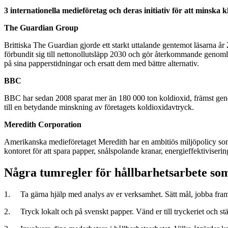
3 internationella medieföretag och deras initiativ för att minska
The Guardian Group
Brittiska The Guardian gjorde ett starkt uttalande gentemot läsarna år
förbundit sig till nettonollutsläpp 2030 och gör återkommande genomlysni
på sina papperstidningar och ersatt dem med bättre alternativ.
BBC
BBC har sedan 2008 sparat mer än 180 000 ton koldioxid, främst genom 
till en betydande minskning av företagets koldioxidavtryck.
Meredith Corporation
Amerikanska medieföretaget Meredith har en ambitiös miljöpolicy som om
kontoret för att spara papper, snålspolande kranar, energieffektivisering 
Några tumregler för hållbarhetsarbete som
1. Ta gärna hjälp med analys av er verksamhet. Sätt mål, jobba fram
2. Tryck lokalt och på svenskt papper. Vänd er till tryckeriet och stäl