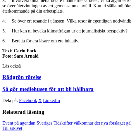
3. Involvera dina medarbetare i hållbarhetsarbetet. Vilka åtgärder kan
se över återvinningen av ert gemensamma avfall. Kan ni ställa miljökra
återkommande på din arbetsplats.
4. Se över ert resande i tjänsten. Vilka resor är egentligen nödvänd
5. Hur kan ni bevaka klimatfrågan ur ett journalistiskt perspektiv?
6. Berätta för era läsare om era initiativ.
Text: Carin Fock
Foto: Sara Arnald
Läs också
Rödgrön rörelse
Så gör mediehusen för att bli hållbara
Dela på:
Facebook
X
LinkedIn
Relaterad läsning
Event på agendan
Sveriges Tidskrifter välkomnar det nya förslaget gä
Till arkivet