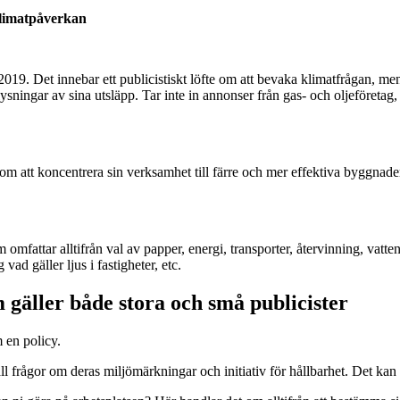
 klimatpåverkan
 2019. Det innebar ett publicistiskt löfte om att bevaka klimatfrågan, m
ngar av sina utsläpp. Tar inte in annonser från gas- och oljeföretag, inv
att koncentrera sin verksamhet till färre och mer effektiva byggnader.
fattar alltifrån val av papper, energi, transporter, återvinning, vatte
vad gäller ljus i fastigheter, etc.
 gäller både stora och små publicister
 en policy.
l frågor om deras miljömärkningar och initiativ för hållbarhet. Det kan 