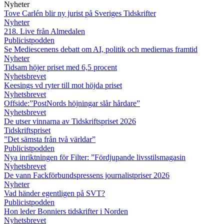
Nyheter
Tove Carlén blir ny jurist på Sveriges Tidskrifter
Nyheter
218. Live från Almedalen
Publicistpodden
Se Mediescenens debatt om AI, politik och mediernas framtid
Nyheter
Tidsam höjer priset med 6,5 procent
Nyhetsbrevet
Keesings vd ryter till mot höjda priset
Nyhetsbrevet
Offside:”PostNords höjningar slår hårdare”
Nyhetsbrevet
De utser vinnarna av Tidskriftspriset 2026
Tidskriftspriset
”Det sämsta från två världar”
Publicistpodden
Nya inriktningen för Filter: ”Fördjupande livsstilsmagasin
Nyhetsbrevet
De vann Fackförbundspressens journalistpriser 2026
Nyheter
Vad händer egentligen på SVT?
Publicistpodden
Hon leder Bonniers tidskrifter i Norden
Nyhetsbrevet