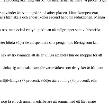
e än 2 procent) ökar utgåvan och de allra flesta (närmare 74 procent) gör
 de använder återvinningskärl på arbetsplatsen, klimatkompenserar,
erar i liten skala och endast köper second hand till redaktionen. Många
 oss, men också ett tydligt sätt att nå målgrupper som vi historiskt
öster hörda väljer de att spendera sina pengar hos företag som kan
 av tio svarande att de är villiga att ändra hur de shoppar för att
a tänka sig att betala extra för varumärken som de tycker är hållbara
miljövänliga (77 procent), stödjer återvinning (76 procent), eller
an nog få en och annan medarbetare att somna med ett lite renare