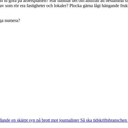
 ni göra på arbetsplatsen? Här handlar det om alltifrån att bestämma si
v som rör era fastigheter och lokaler? Plocka gärna lågt hängande frukte
iga numera?
llande en skärpt syn på brott mot journalister
Så ska tidskriftsbransche