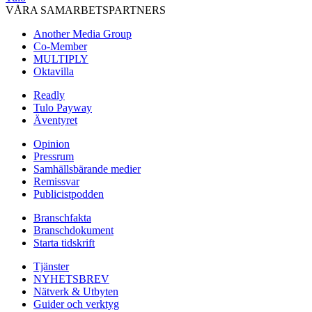
VÅRA SAMARBETSPARTNERS
Another Media Group
Co-Member
MULTIPLY
Oktavilla
Readly
Tulo Payway
Äventyret
Opinion
Pressrum
Samhällsbärande medier
Remissvar
Publicistpodden
Branschfakta
Branschdokument
Starta tidskrift
Tjänster
NYHETSBREV
Nätverk & Utbyten
Guider och verktyg