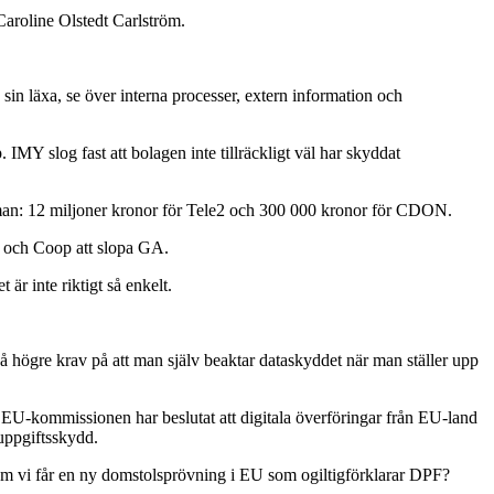
 Caroline Olstedt Carlström.
in läxa, se över interna processer, extern information och
MY slog fast att bolagen inte tillräckligt väl har skyddat
an: 12 miljoner kronor för Tele2 och 300 000 kronor för CDON.
i och Coop att slopa GA.
är inte riktigt så enkelt.
så högre krav på att man själv beaktar dataskyddet när man ställer upp
er. EU-kommissionen har beslutat att digitala överföringar från EU-land
uppgiftsskydd.
da om vi får en ny domstolsprövning i EU som ogiltigförklarar DPF?