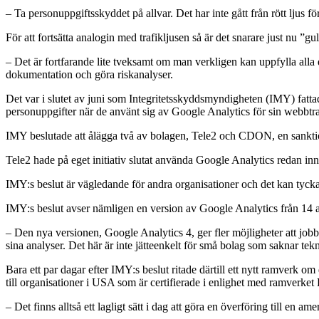
– Ta personuppgiftsskyddet på allvar. Det har inte gått från rött ljus 
För att fortsätta analogin med trafikljusen så är det snarare just nu ”gu
– Det är fortfarande lite tveksamt om man verkligen kan uppfylla alla
dokumentation och göra riskanalyser.
Det var i slutet av juni som Integritetsskyddsmyndigheten (IMY) fatta
personuppgifter när de använt sig av Google Analytics för sin webbtra
IMY beslutade att ålägga två av bolagen, Tele2 och CDON, en sankt
Tele2 hade på eget initiativ slutat använda Google Analytics redan
IMY:s beslut är vägledande för andra organisationer och det kan tyckas s
IMY:s beslut avser nämligen en version av Google Analytics från 14 
– Den nya versionen, Google Analytics 4, ger fler möjligheter att jobb
sina analyser. Det här är inte jätteenkelt för små bolag som saknar te
Bara ett par dagar efter IMY:s beslut ritade därtill ett nytt ramverk o
till organisationer i USA som är certifierade i enlighet med ramverk
– Det finns alltså ett lagligt sätt i dag att göra en överföring till 