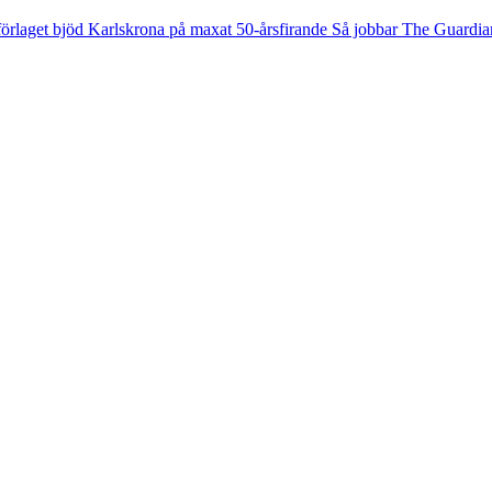
örlaget bjöd Karlskrona på maxat 50-årsfirande
Så jobbar The Guardi