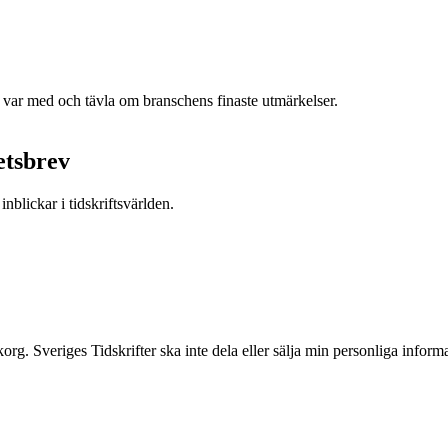
h var med och tävla om branschens finaste utmärkelser.
etsbrev
nblickar i tidskriftsvärlden.
inkorg. Sveriges Tidskrifter ska inte dela eller sälja min personliga info