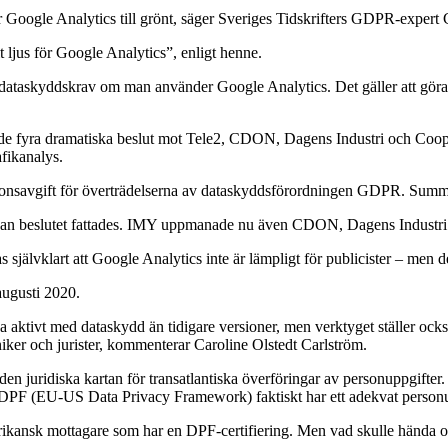
för Google Analytics till grönt, säger Sveriges Tidskrifters GDPR-expert
lt ljus för Google Analytics”, enligt henne.
 dataskyddskrav om man använder Google Analytics. Det gäller att göra s
de fyra dramatiska beslut mot Tele2, CDON, Dagens Industri och Coop. I
fikanalys.
ionsavgift för överträdelserna av dataskyddsförordningen GDPR. Summ
 innan beslutet fattades. IMY uppmanade nu även CDON, Dagens Industr
jälvklart att Google Analytics inte är lämpligt för publicister – men det 
augusti 2020.
a aktivt med dataskydd än tidigare versioner, men verktyget ställer ock
kniker och jurister, kommenterar Caroline Olstedt Carlström.
m den juridiska kartan för transatlantiska överföringar av personuppgift
et DPF (EU-US Data Privacy Framework) faktiskt har ett adekvat person
en amerikansk mottagare som har en DPF-certifiering. Men vad skulle hän