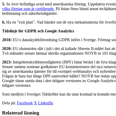
5.
Se över befintliga avtal med amerikanska företag. Uppdatera eventuel
vilka företag som är certifierade.
På listan finns bland annat techjätta
bedömning och säkerhetsåtgärder.
6.
Ha en ”exit plan”. Vad händer om de nya mekanismerna för överföring
Tidslinje för GDPR och Google Analytics
2018:
EU:s dataskyddsförordning GDPR införs i Sverige. Företag som in
2020:
EU-domstolen slår i juli i det så kallade Shrems II-målet fast at
Två månader senare lämnar ideella organisationen NOYB in 101 klag
2023:
Integritetsskyddsmyndigheten (IMY) fattar beslut i de fyra kla
Senare samma sommar godkänner EU-kommissionen det nya ramavtalet f
sig av amerikanska tjänster för till exempel webbanalys och nyhetsbre
Frågan är bara hur länge DPF-ramverket håller? NOYB har redan uppget
Google slutar samla data i den tidigare versionen av Google Analytics 
tidigare versioner.
Som medlem i Sveriges Tidskrifter kan du utan kostnad ta kontakt m
Dela på:
Facebook
X
LinkedIn
Relaterad läsning