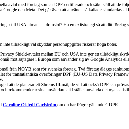
la avtal med företag som är DPF-certifierade och säkerställ att de följ
rna Google och Meta. Det går även att använda så kallade standardavtal f
ar till USA utmanas i domstol? Ha en exitstrategi så att ditt företag 
te tillräckligt väl skyddar personuppgifter riskerar höga böter.
t Privacy Shield-avtalet mellan EU och USA inte ger ett tillräckligt skyd
omål mot sajtägare i Europa som använder sig av Google Analytics el
gomål från NOYB som rör svenska företag. Två företag åläggs sanktions
ör transatlantiska överföringar DPF (EU-US Data Privacy Framework),
v.
t att de planerar ett Shrems III-mål, de vill att också DPF ska pröva
och rekommenderar sina användare att i stället använda det nya statisti
ed
Caroline Olstedt Carlström
om du har frågor gällande GDPR.