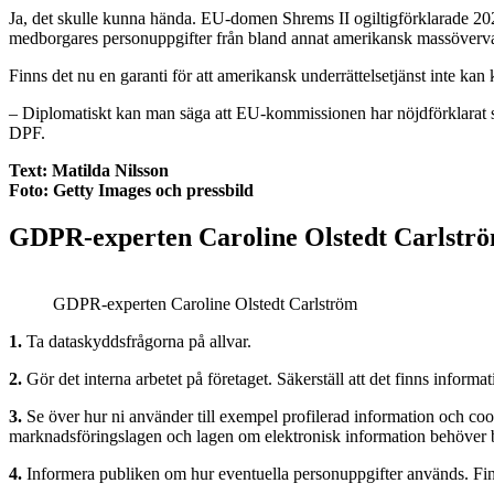
Ja, det skulle kunna hända. EU-domen Shrems II ogiltigförklarade 2020
medborgares personuppgifter från bland annat amerikansk massövervak
Finns det nu en garanti för att amerikansk underrättelsetjänst inte k
– Diplomatiskt kan man säga att EU-kommissionen har nöjdförklarat si
DPF.
Text: Matilda Nilsson
Foto: Getty Images och pressbild
GDPR-experten Caroline Olstedt Carlströms
GDPR-experten Caroline Olstedt Carlström
1.
Ta dataskyddsfrågorna på allvar.
2.
Gör det interna arbetet på företaget. Säkerställ att det finns infor
3.
Se över hur ni använder till exempel profilerad information och cook
marknadsföringslagen och lagen om elektronisk information behöver 
4.
Informera publiken om hur eventuella personuppgifter används. Fi