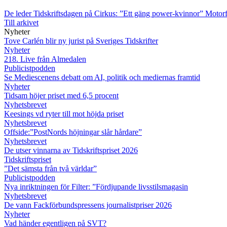
De leder Tidskriftsdagen på Cirkus: ”Ett gäng power-kvinnor”
Motorf
Till arkivet
Nyheter
Tove Carlén blir ny jurist på Sveriges Tidskrifter
Nyheter
218. Live från Almedalen
Publicistpodden
Se Mediescenens debatt om AI, politik och mediernas framtid
Nyheter
Tidsam höjer priset med 6,5 procent
Nyhetsbrevet
Keesings vd ryter till mot höjda priset
Nyhetsbrevet
Offside:”PostNords höjningar slår hårdare”
Nyhetsbrevet
De utser vinnarna av Tidskriftspriset 2026
Tidskriftspriset
”Det sämsta från två världar”
Publicistpodden
Nya inriktningen för Filter: ”Fördjupande livsstilsmagasin
Nyhetsbrevet
De vann Fackförbundspressens journalistpriser 2026
Nyheter
Vad händer egentligen på SVT?