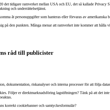
 det tidigare ramverket mellan USA och EU, det så kallade Privacy Shie
ning och underrättelsetjänst.
an komma åt personuppgifter som hanteras eller förvaras av amerikanska 
g på den punkten. Många menar att ramverket inte kommer att hålla vid e
 råd till publicister
mation, dokumentation, riskanalyser och interna processer för att följa 
ies. Följer er direktmarknadsföring lagstiftningen? Tänk på att det inte 
beaktas.
nns korrekt cookiebanner och samtyckesformulär?