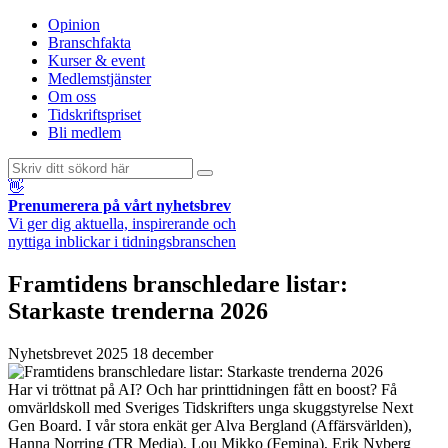
Opinion
Branschfakta
Kurser & event
Medlemstjänster
Om oss
Tidskriftspriset
Bli medlem
👋
Prenumerera på vårt nyhetsbrev
Vi ger dig aktuella, inspirerande och
nyttiga inblickar i tidningsbranschen
Framtidens branschledare listar:
Starkaste trenderna 2026
Nyhetsbrevet
2025 18 december
Har vi tröttnat på AI? Och har printtidningen fått en boost? Få
omvärldskoll med Sveriges Tidskrifters unga skuggstyrelse Next
Gen Board. I vår stora enkät ger Alva Bergland (Affärsvärlden),
Hanna Norring (TR Media), Lou Mikko (Femina), Erik Nyberg