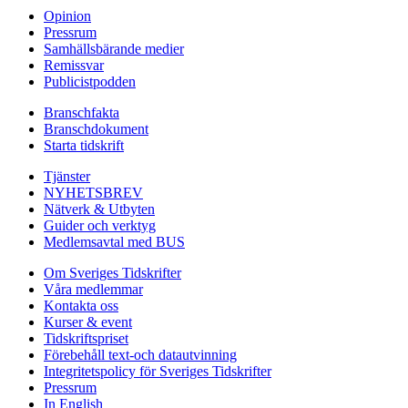
Opinion
Pressrum
Samhällsbärande medier
Remissvar
Publicistpodden
Branschfakta
Branschdokument
Starta tidskrift
Tjänster
NYHETSBREV
Nätverk & Utbyten
Guider och verktyg
Medlemsavtal med BUS
Om Sveriges Tidskrifter
Våra medlemmar
Kontakta oss
Kurser & event
Tidskriftspriset
Förebehåll text-och datautvinning
Integritetspolicy för Sveriges Tidskrifter
Pressrum
In English