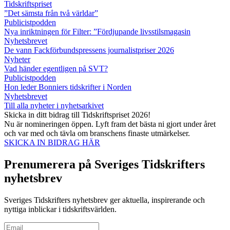
Tidskriftspriset
”Det sämsta från två världar”
Publicistpodden
Nya inriktningen för Filter: ”Fördjupande livsstilsmagasin
Nyhetsbrevet
De vann Fackförbundspressens journalistpriser 2026
Nyheter
Vad händer egentligen på SVT?
Publicistpodden
Hon leder Bonniers tidskrifter i Norden
Nyhetsbrevet
Till alla nyheter i nyhetsarkivet
Skicka in ditt bidrag till Tidskriftspriset 2026!
Nu är nomineringen öppen. Lyft fram det bästa ni gjort under året
och var med och tävla om branschens finaste utmärkelser.
SKICKA IN BIDRAG HÄR
Prenumerera på Sveriges Tidskrifters
nyhetsbrev
Sveriges Tidskrifters nyhetsbrev ger aktuella, inspirerande och
nyttiga inblickar i tidskriftsvärlden.