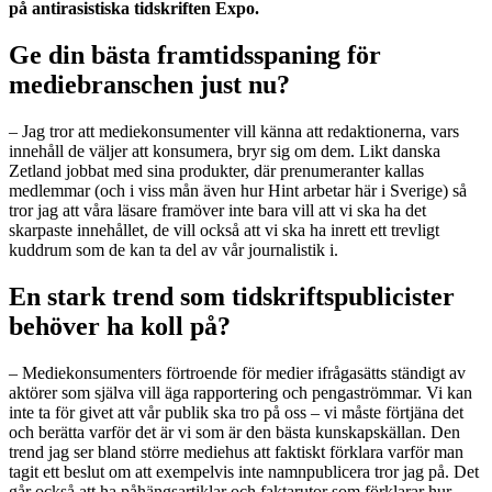
på antirasistiska tidskriften Expo.
Ge din bästa framtidsspaning för
mediebranschen just nu?
– Jag tror att mediekonsumenter vill känna att redaktionerna, vars
innehåll de väljer att konsumera, bryr sig om dem. Likt danska
Zetland jobbat med sina produkter, där prenumeranter kallas
medlemmar (och i viss mån även hur Hint arbetar här i Sverige) så
tror jag att våra läsare framöver inte bara vill att vi ska ha det
skarpaste innehållet, de vill också att vi ska ha inrett ett trevligt
kuddrum som de kan ta del av vår journalistik i.
En stark trend som tidskriftspublicister
behöver ha koll på?
– Mediekonsumenters förtroende för medier ifrågasätts ständigt av
aktörer som själva vill äga rapportering och pengaströmmar. Vi kan
inte ta för givet att vår publik ska tro på oss – vi måste förtjäna det
och berätta varför det är vi som är den bästa kunskapskällan. Den
trend jag ser bland större mediehus att faktiskt förklara varför man
tagit ett beslut om att exempelvis inte namnpublicera tror jag på. Det
går också att ha påhängsartiklar och faktarutor som förklarar hur