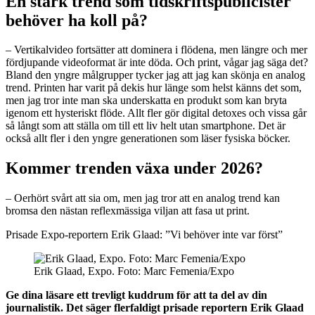
En stark trend som tidskriftspublicister
behöver ha koll på?
– Vertikalvideo fortsätter att dominera i flödena, men längre och mer
fördjupande videoformat är inte döda. Och print, vågar jag säga det?
Bland den yngre målgrupper tycker jag att jag kan skönja en analog
trend. Printen har varit på dekis hur länge som helst känns det som,
men jag tror inte man ska underskatta en produkt som kan bryta
igenom ett hysteriskt flöde. Allt fler gör digital detoxes och vissa går
så långt som att ställa om till ett liv helt utan smartphone. Det är
också allt fler i den yngre generationen som läser fysiska böcker.
Kommer trenden växa under 2026?
– Oerhört svårt att sia om, men jag tror att en analog trend kan
bromsa den nästan reflexmässiga viljan att fasa ut print.
Prisade Expo-reportern Erik Glaad: ”Vi behöver inte var först”
Erik Glaad, Expo. Foto: Marc Femenia/Expo
Ge dina läsare ett trevligt kuddrum för att ta del av din
journalistik. Det säger flerfaldigt prisade reportern Erik Glaad