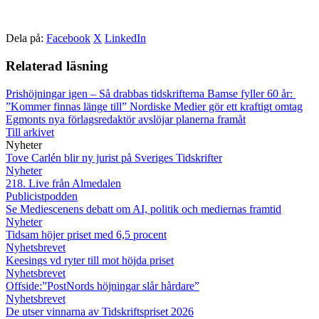
Dela på:
Facebook
X
LinkedIn
Relaterad läsning
Prishöjningar igen – Så drabbas tidskrifterna
Bamse fyller 60 år:
”Kommer finnas länge till”
Nordiske Medier gör ett kraftigt omtag
Egmonts nya förlagsredaktör avslöjar planerna framåt
Till arkivet
Nyheter
Tove Carlén blir ny jurist på Sveriges Tidskrifter
Nyheter
218. Live från Almedalen
Publicistpodden
Se Mediescenens debatt om AI, politik och mediernas framtid
Nyheter
Tidsam höjer priset med 6,5 procent
Nyhetsbrevet
Keesings vd ryter till mot höjda priset
Nyhetsbrevet
Offside:”PostNords höjningar slår hårdare”
Nyhetsbrevet
De utser vinnarna av Tidskriftspriset 2026