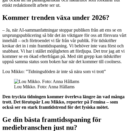
etiskt redaktionellt arbete ser ut.
Kommer trenden växa under 2026?
– Ja, när AI-sammanfattningar stoppar publiken från att ens se en
ursprungspublicering så blir det än viktigare för oss att försvara vårt
innehåll – och förtroendet vi får från vår publik. För tidskrifter
krokar det in i min framtidsspaning. Vi behöver inte vara först och
snabbast. Vi har i stället möjligheten att fördjupa. Det tror jag att vi
kommer se en ökad efterfrågan på. Med rätt grepp kan tidskrifter
uppnå samma status som boken har när det kommer till coolness.
Lou Mikko: ”Tidningsdöden är inte så nära som vi trott”
Lou Mikko. Foto: Anna Hållams
Den tryckta tidningen kommer överleva längre än vad många
trott. Det förutspår Lou Mikko, reporter på Femina – som
också ser en stark framtidstrend för det fysiska mötet.
Ge din bästa framtidsspaning för
mediebranschen just nu?