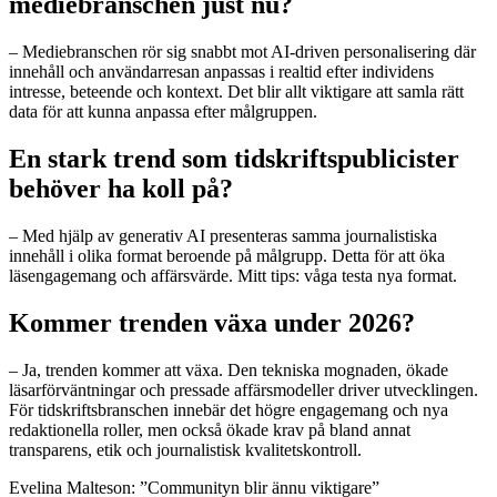
mediebranschen just nu?
– Mediebranschen rör sig snabbt mot AI-driven personalisering där
innehåll och användarresan anpassas i realtid efter individens
intresse, beteende och kontext. Det blir allt viktigare att samla rätt
data för att kunna anpassa efter målgruppen.
En stark trend som tidskriftspublicister
behöver ha koll på?
– Med hjälp av generativ AI presenteras samma journalistiska
innehåll i olika format beroende på målgrupp. Detta för att öka
läsengagemang och affärsvärde. Mitt tips: våga testa nya format.
Kommer trenden växa under 2026?
– Ja, trenden kommer att växa. Den tekniska mognaden, ökade
läsarförväntningar och pressade affärsmodeller driver utvecklingen.
För tidskriftsbranschen innebär det högre engagemang och nya
redaktionella roller, men också ökade krav på bland annat
transparens, etik och journalistisk kvalitetskontroll.
Evelina Malteson: ”Communityn blir ännu viktigare”