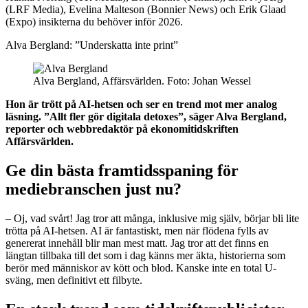
(LRF Media), Evelina Malteson (Bonnier News) och Erik Glaad
(Expo) insikterna du behöver inför 2026.
Alva Bergland: ”Underskatta inte print”
Alva Bergland, Affärsvärlden. Foto: Johan Wessel
Hon är trött på AI-hetsen och ser en trend mot mer analog
läsning. ”Allt fler gör digitala detoxes”, säger Alva Bergland,
reporter och webbredaktör på ekonomitidskriften
Affärsvärlden.
Ge din bästa framtidsspaning för
mediebranschen just nu?
– Oj, vad svårt! Jag tror att många, inklusive mig själv, börjar bli lite
trötta på AI-hetsen. AI är fantastiskt, men när flödena fylls av
genererat innehåll blir man mest matt. Jag tror att det finns en
längtan tillbaka till det som i dag känns mer äkta, historierna som
berör med människor av kött och blod. Kanske inte en total U-
sväng, men definitivt ett filbyte.