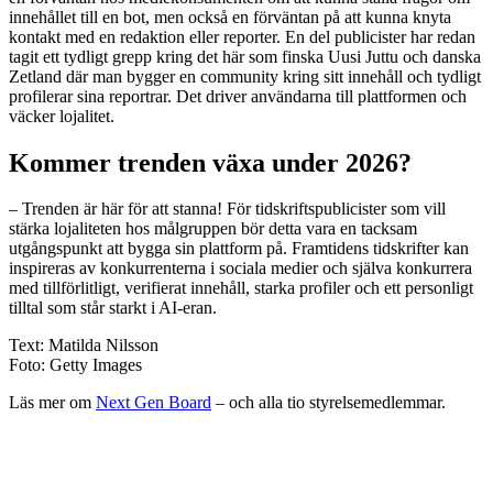
innehållet till en bot, men också en förväntan på att kunna knyta
kontakt med en redaktion eller reporter. En del publicister har redan
tagit ett tydligt grepp kring det här som finska Uusi Juttu och danska
Zetland där man bygger en community kring sitt innehåll och tydligt
profilerar sina reportrar. Det driver användarna till plattformen och
väcker lojalitet.
Kommer trenden växa under 2026?
– Trenden är här för att stanna! För tidskriftspublicister som vill
stärka lojaliteten hos målgruppen bör detta vara en tacksam
utgångspunkt att bygga sin plattform på. Framtidens tidskrifter kan
inspireras av konkurrenterna i sociala medier och själva konkurrera
med tillförlitligt, verifierat innehåll, starka profiler och ett personligt
tilltal som står starkt i AI-eran.
Text: Matilda Nilsson
Foto: Getty Images
Läs mer om
Next Gen Board
– och alla tio styrelsemedlemmar.