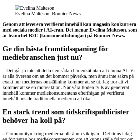
Evelina Malteson, Bonnier News.
Genom att leverera verifierat innehåll kan magasin konkurrera
med sociala medier i AI-eran. Det menar Evelina Malteson, som
är teamchef B2C (konsumenttidningar) på Bonnier News.
Ge din bästa framtidsspaning för
mediebranschen just nu?
– Det går ju inte att delta i en sådan här enkät utan att nämna AI. Vi
är alla överens om att det kommer påverka, men ännu inte säkra på
exakt hur mediernas omställning kommer att se ut. Jag tror att vi
kommer att se en motreaktion. När våra flöden fylls av genererat
innehåll kommer mediekonsumentens efterfrågan på verifierat
innehåll hos de traditionella medierna att öka.
En stark trend som tidskriftspublicister
behöver ha koll på?
– Communityn kring medierna blir ännu viktigare. Det finns i dag
en förväntan hos mediekonsumenten om att kunna ställa frågor om