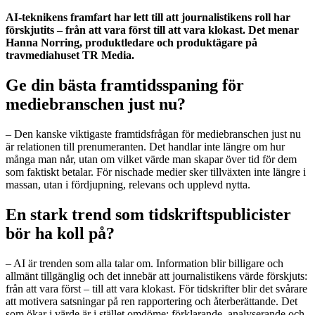
AI-teknikens framfart har lett till att journalistikens roll har
förskjutits – från att vara först till att vara klokast. Det menar
Hanna Norring, produktledare och produktägare på
travmediahuset TR Media.
Ge din bästa framtidsspaning för
mediebranschen just nu?
– Den kanske viktigaste framtidsfrågan för mediebranschen just nu
är relationen till prenumeranten. Det handlar inte längre om hur
många man når, utan om vilket värde man skapar över tid för dem
som faktiskt betalar. För nischade medier sker tillväxten inte längre i
massan, utan i fördjupning, relevans och upplevd nytta.
En stark trend som tidskriftspublicister
bör ha koll på?
– AI är trenden som alla talar om. Information blir billigare och
allmänt tillgänglig och det innebär att journalistikens värde förskjuts:
från att vara först – till att vara klokast. För tidskrifter blir det svårare
att motivera satsningar på ren rapportering och återberättande. Det
som ökar i värde är i stället omdöme: förklarande, analyserande och