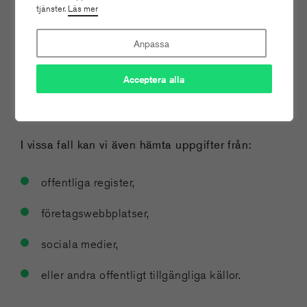
Personuppgifterna sparas så länge ärendet är
tjänster.
Läs mer
aktivt och därefter endast så länge det behövs.
Anpassa
9. Varifrån vi hämtar personuppgifter
Acceptera alla
Vi samlar huvudsakligen in personuppgifter direkt
från dig eller från din organisation.
I vissa fall kan vi även hämta uppgifter från:
offentliga register,
företagswebbplatser,
sociala medier,
eller andra offentligt tillgängliga källor.