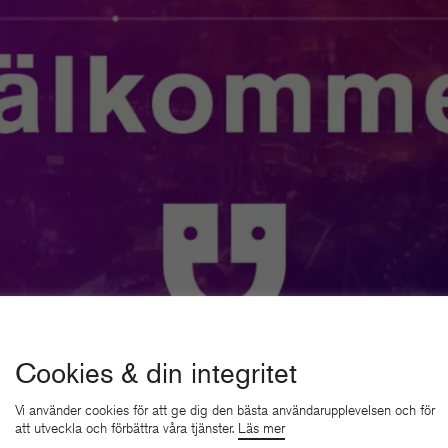
Cookies & din integritet
Vi använder cookies för att ge dig den bästa användarupplevelsen och för
att utveckla och förbättra våra tjänster.
Läs mer