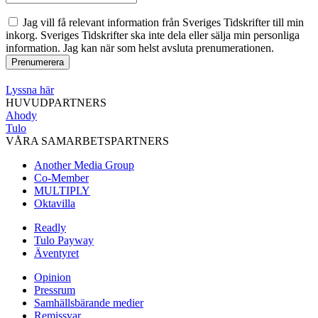
Jag vill få relevant information från Sveriges Tidskrifter till min
inkorg. Sveriges Tidskrifter ska inte dela eller sälja min personliga
information. Jag kan när som helst avsluta prenumerationen.
Lyssna här
HUVUDPARTNERS
Ahody
Tulo
VÅRA SAMARBETSPARTNERS
Another Media Group
Co-Member
MULTIPLY
Oktavilla
Readly
Tulo Payway
Äventyret
Opinion
Pressrum
Samhällsbärande medier
Remissvar