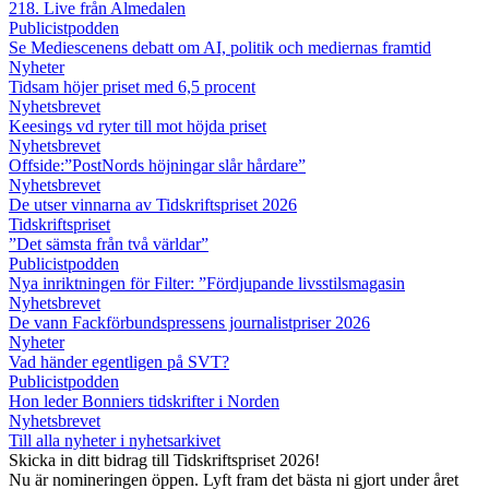
218. Live från Almedalen
Publicistpodden
Se Mediescenens debatt om AI, politik och mediernas framtid
Nyheter
Tidsam höjer priset med 6,5 procent
Nyhetsbrevet
Keesings vd ryter till mot höjda priset
Nyhetsbrevet
Offside:”PostNords höjningar slår hårdare”
Nyhetsbrevet
De utser vinnarna av Tidskriftspriset 2026
Tidskriftspriset
”Det sämsta från två världar”
Publicistpodden
Nya inriktningen för Filter: ”Fördjupande livsstilsmagasin
Nyhetsbrevet
De vann Fackförbundspressens journalistpriser 2026
Nyheter
Vad händer egentligen på SVT?
Publicistpodden
Hon leder Bonniers tidskrifter i Norden
Nyhetsbrevet
Till alla nyheter i nyhetsarkivet
Skicka in ditt bidrag till Tidskriftspriset 2026!
Nu är nomineringen öppen. Lyft fram det bästa ni gjort under året