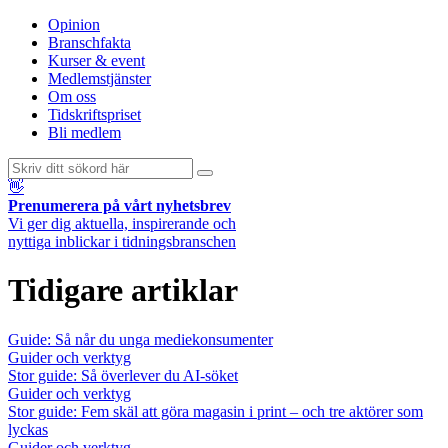
Opinion
Branschfakta
Kurser & event
Medlemstjänster
Om oss
Tidskriftspriset
Bli medlem
👋
Prenumerera på vårt nyhetsbrev
Vi ger dig aktuella, inspirerande och
nyttiga inblickar i tidningsbranschen
Tidigare artiklar
Guide: Så når du unga mediekonsumenter
Guider och verktyg
Stor guide: Så överlever du AI-söket
Guider och verktyg
Stor guide: Fem skäl att göra magasin i print – och tre aktörer som
lyckas
Guider och verktyg