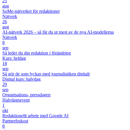
25
aug
SoMe-nätverket för redaktioner
Nätverk
26
aug
AI-nätverk 2026 – så får du ut mest av de nya AI-modellerna
Nätverk
8
sep
Så leder du din redaktion i förändring
Kurs: heldag
18
sep
Så gör de som lyckas med journalistiken digitalt
Digital kurs: halvdag
29
sep
Organisations- pressdagen
Halvdagsevent
1
okt
Redaktionellt arbete med Google AI
Partnerfrukost
8