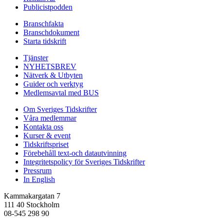
Publicistpodden
Branschfakta
Branschdokument
Starta tidskrift
Tjänster
NYHETSBREV
Nätverk & Utbyten
Guider och verktyg
Medlemsavtal med BUS
Om Sveriges Tidskrifter
Våra medlemmar
Kontakta oss
Kurser & event
Tidskriftspriset
Förebehåll text-och datautvinning
Integritetspolicy för Sveriges Tidskrifter
Pressrum
In English
Kammakargatan 7
111 40 Stockholm
08-545 298 90