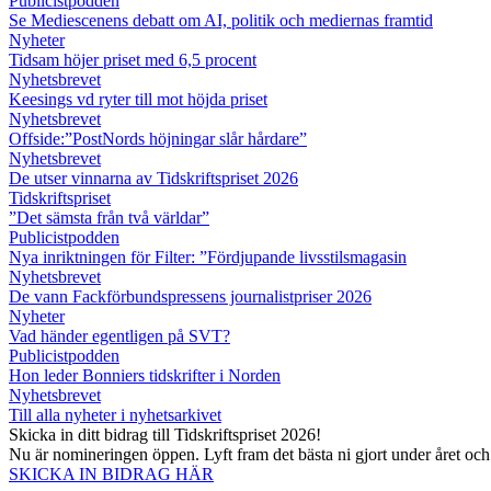
Publicistpodden
Se Mediescenens debatt om AI, politik och mediernas framtid
Nyheter
Tidsam höjer priset med 6,5 procent
Nyhetsbrevet
Keesings vd ryter till mot höjda priset
Nyhetsbrevet
Offside:”PostNords höjningar slår hårdare”
Nyhetsbrevet
De utser vinnarna av Tidskriftspriset 2026
Tidskriftspriset
”Det sämsta från två världar”
Publicistpodden
Nya inriktningen för Filter: ”Fördjupande livsstilsmagasin
Nyhetsbrevet
De vann Fackförbundspressens journalistpriser 2026
Nyheter
Vad händer egentligen på SVT?
Publicistpodden
Hon leder Bonniers tidskrifter i Norden
Nyhetsbrevet
Till alla nyheter i nyhetsarkivet
Skicka in ditt bidrag till Tidskriftspriset 2026!
Nu är nomineringen öppen. Lyft fram det bästa ni gjort under året oc
SKICKA IN BIDRAG HÄR