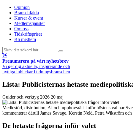
Opinion
Branschfakta
Kurser & event
Medlemstjänster
Om oss
Tidskriftspriset
Bli medlem
👋
Prenumerera på vårt nyhetsbrev
Vi ger dig aktuella, inspirerande och
nyttiga inblickar i tidningsbranschen
Lista: Publicisternas hetaste mediepolitisk
Guider och verktyg
2026 20 maj
Mediestöd, distribution, AI och upphovsrätt. Inför höstens val har Sveri
kommenterar därtill James Savage, Kerstin Neld, Petra Wikström och S
De hetaste frågorna inför valet