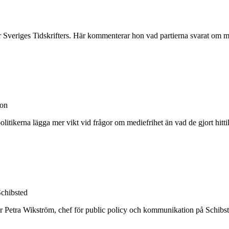
 för Sveriges Tidskrifters. Här kommenterar hon vad partierna svarat om 
son
 politikerna lägga mer vikt vid frågor om mediefrihet än vad de gjort hit
Schibsted
äger Petra Wikström, chef för public policy och kommunikation på Schibs