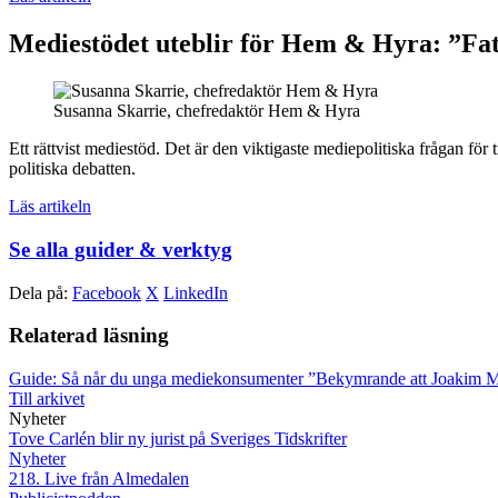
Mediestödet uteblir för Hem & Hyra: ”Fatt
Susanna Skarrie, chefredaktör Hem & Hyra
Ett rättvist mediestöd. Det är den viktigaste mediepolitiska frågan f
politiska debatten.
Läs artikeln
Se alla guider & verktyg
Dela på:
Facebook
X
LinkedIn
Relaterad läsning
Guide: Så når du unga mediekonsumenter
”Bekymrande att Joakim Medi
Till arkivet
Nyheter
Tove Carlén blir ny jurist på Sveriges Tidskrifter
Nyheter
218. Live från Almedalen