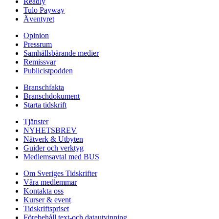
Readly
Tulo Payway
Äventyret
Opinion
Pressrum
Samhällsbärande medier
Remissvar
Publicistpodden
Branschfakta
Branschdokument
Starta tidskrift
Tjänster
NYHETSBREV
Nätverk & Utbyten
Guider och verktyg
Medlemsavtal med BUS
Om Sveriges Tidskrifter
Våra medlemmar
Kontakta oss
Kurser & event
Tidskriftspriset
Förebehåll text-och datautvinning