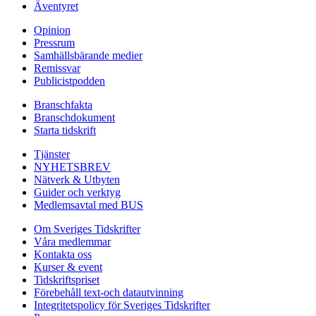
Äventyret
Opinion
Pressrum
Samhällsbärande medier
Remissvar
Publicistpodden
Branschfakta
Branschdokument
Starta tidskrift
Tjänster
NYHETSBREV
Nätverk & Utbyten
Guider och verktyg
Medlemsavtal med BUS
Om Sveriges Tidskrifter
Våra medlemmar
Kontakta oss
Kurser & event
Tidskriftspriset
Förebehåll text-och datautvinning
Integritetspolicy för Sveriges Tidskrifter