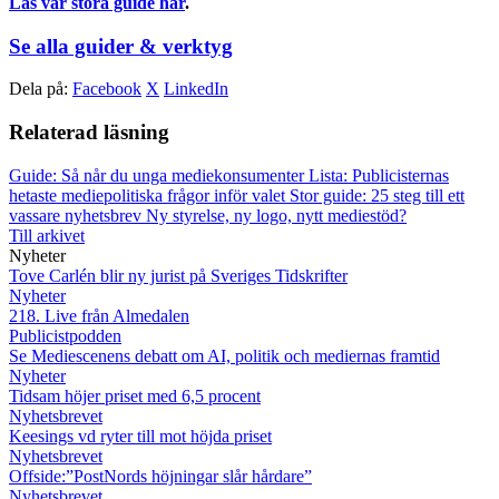
Läs vår stora guide här
.
Se alla guider & verktyg
Dela på:
Facebook
X
LinkedIn
Relaterad läsning
Guide: Så når du unga mediekonsumenter
Lista: Publicisternas
hetaste mediepolitiska frågor inför valet
Stor guide: 25 steg till ett
vassare nyhetsbrev
Ny styrelse, ny logo, nytt mediestöd?
Till arkivet
Nyheter
Tove Carlén blir ny jurist på Sveriges Tidskrifter
Nyheter
218. Live från Almedalen
Publicistpodden
Se Mediescenens debatt om AI, politik och mediernas framtid
Nyheter
Tidsam höjer priset med 6,5 procent
Nyhetsbrevet
Keesings vd ryter till mot höjda priset
Nyhetsbrevet
Offside:”PostNords höjningar slår hårdare”
Nyhetsbrevet