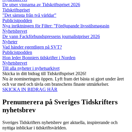
De utser vinnarna av Tidskriftspriset 2026
Tidskriftspriset
”Det sämsta från två världar”
Publicistpodden
Nya inriktningen för Filter: ”Fördjupande livsstilsmagasin
Nyhetsbrevet
De vann Fackförbundspressens journalistpriser 2026
Nyheter
Vad händer egentligen på SVT?
Publicistpodden
Hon leder Bonniers tidskrifter i Norden
Nyhetsbrevet
Till alla nyheter i nyhetsarkivet
Skicka in ditt bidrag till Tidskriftspriset 2026!
Nu är nomineringen öppen. Lyft fram det bästa ni gjort under året
och var med och tävla om branschens finaste utmärkelser.
SKICKA IN BIDRAG HÄR
Prenumerera på Sveriges Tidskrifters
nyhetsbrev
Sveriges Tidskrifters nyhetsbrev ger aktuella, inspirerande och
nyttiga inblickar i tidskriftsvärlden.