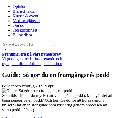
Opinion
Branschfakta
Kurser & event
Medlemstjänster
Om oss
Tidskriftspriset
Bli medlem
👋
Prenumerera på vårt nyhetsbrev
Vi ger dig aktuella, inspirerande och
nyttiga inblickar i tidningsbranschen
Guide: Så gör du en framgångsrik podd
Guider och verktyg
2021 9 april
Som tidskrift har du mycket att vinna på att podda. Men går det att
tjäna pengar på en podd? Och hur gör du för att höras genom
bruset? Här är en stor guide som lotsar dig genom processen att
starta podd i 20 steg.