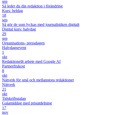
sep
Så leder du din redaktion i förändring
Kurs: heldag
18
sep
Så gör de som lyckas med journalistiken digitalt
Digital kurs: halvdag
29
sep
Organisations- pressdagen
Halvdagsevent
1
okt
Redaktionellt arbete med Google AI
Partnerfrukost
8
okt
Nätverk för små och mellanstora redaktioner
Nätverk
21
okt
Tidskriftsgalan
Galamiddag med prisutdelning
17
nov