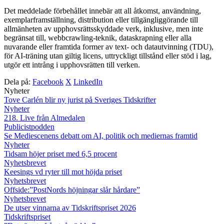
Det meddelade förbehållet innebär att all åtkomst, användning,
exemplarframställning, distribution eller tillgängliggörande till
allmänheten av upphovsrättsskyddade verk, inklusive, men inte
begränsat till, webbcrawling-teknik, dataskrapning eller alla
nuvarande eller framtida former av text- och datautvinning (TDU),
för AI-träning utan giltig licens, uttryckligt tillstånd eller stöd i lag,
utgör ett intrång i upphovsrätten till verken.
Dela på:
Facebook
X
LinkedIn
Nyheter
Tove Carlén blir ny jurist på Sveriges Tidskrifter
Nyheter
218. Live från Almedalen
Publicistpodden
Se Mediescenens debatt om AI, politik och mediernas framtid
Nyheter
Tidsam höjer priset med 6,5 procent
Nyhetsbrevet
Keesings vd ryter till mot höjda priset
Nyhetsbrevet
Offside:”PostNords höjningar slår hårdare”
Nyhetsbrevet
De utser vinnarna av Tidskriftspriset 2026
Tidskriftspriset