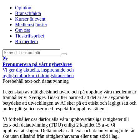
Opinion
Branschfakta
Kurser & event
Medlemstjänster
Om oss
Tidskriftspriset
Bli medlem
👋
Prenumerera på vårt nyhetsbrev
Vi ger dig aktuella, inspirerande och
nyttiga inblickar i tidningsbranschen
Förebehåll text-och datautvinning
I egenskap av rättighetsinnehavare och på uppdrag våra medlemmar
framhåller vi Sveriges Tidskrifter härmed att det är av avgörande
betydelse att utvecklingen av AI sker på ett etiskt och lagligt sätt och
under giltiga licenser med respekt för upphovsrätten.
Vi förbehåller oss därför alla våra upphovsrättsliga rättigheter till
text- och datautvinning (TDU) enligt 2 kapitlet 15 a -c §§
upphovsrättslagen. Detta innebär att text- och datautvinning inte får
ske utan tillstånd från rättighetshavarna eller utan stöd i lag.