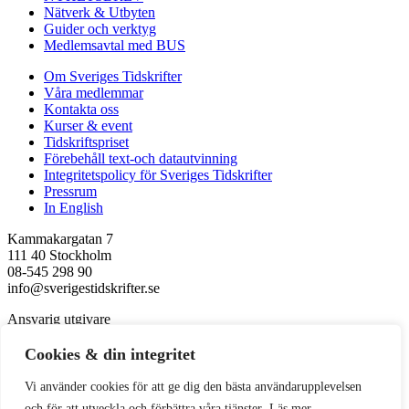
Nätverk & Utbyten
Guider och verktyg
Medlemsavtal med BUS
Om Sveriges Tidskrifter
Våra medlemmar
Kontakta oss
Kurser & event
Tidskriftspriset
Förebehåll text-och datautvinning
Integritetspolicy för Sveriges Tidskrifter
Pressrum
In English
Kammakargatan 7
111 40 Stockholm
08-545 298 90
info@sverigestidskrifter.se
Ansvarig utgivare
Kerstin Neld
Cookies & din integritet
Följ oss
Vi använder cookies för att ge dig den bästa användarupplevelsen
Facebook
och för att utveckla och förbättra våra tjänster.
Läs mer