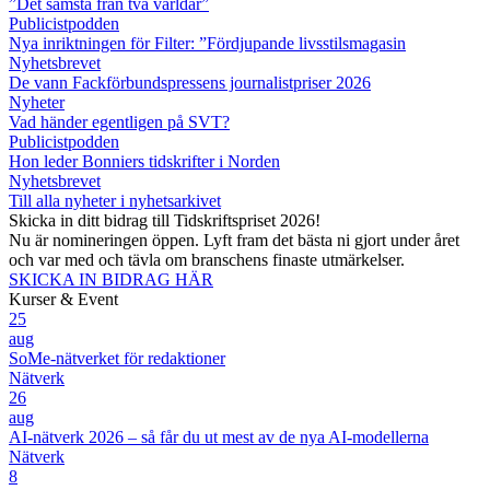
”Det sämsta från två världar”
Publicistpodden
Nya inriktningen för Filter: ”Fördjupande livsstilsmagasin
Nyhetsbrevet
De vann Fackförbundspressens journalistpriser 2026
Nyheter
Vad händer egentligen på SVT?
Publicistpodden
Hon leder Bonniers tidskrifter i Norden
Nyhetsbrevet
Till alla nyheter i nyhetsarkivet
Skicka in ditt bidrag till Tidskriftspriset 2026!
Nu är nomineringen öppen. Lyft fram det bästa ni gjort under året
och var med och tävla om branschens finaste utmärkelser.
SKICKA IN BIDRAG HÄR
Kurser & Event
25
aug
SoMe-nätverket för redaktioner
Nätverk
26
aug
AI-nätverk 2026 – så får du ut mest av de nya AI-modellerna
Nätverk
8