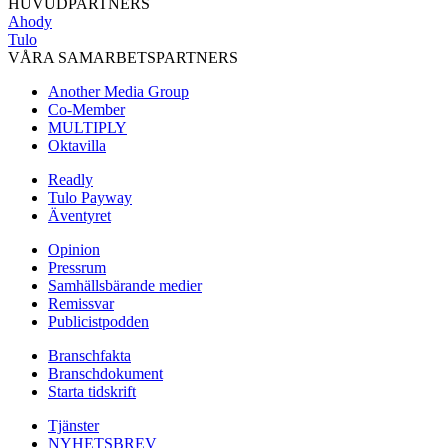
HUVUDPARTNERS
Ahody
Tulo
VÅRA SAMARBETSPARTNERS
Another Media Group
Co-Member
MULTIPLY
Oktavilla
Readly
Tulo Payway
Äventyret
Opinion
Pressrum
Samhällsbärande medier
Remissvar
Publicistpodden
Branschfakta
Branschdokument
Starta tidskrift
Tjänster
NYHETSBREV