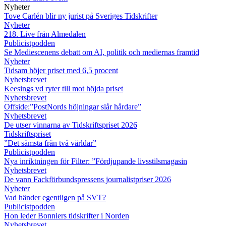
Nyheter
Tove Carlén blir ny jurist på Sveriges Tidskrifter
Nyheter
218. Live från Almedalen
Publicistpodden
Se Mediescenens debatt om AI, politik och mediernas framtid
Nyheter
Tidsam höjer priset med 6,5 procent
Nyhetsbrevet
Keesings vd ryter till mot höjda priset
Nyhetsbrevet
Offside:”PostNords höjningar slår hårdare”
Nyhetsbrevet
De utser vinnarna av Tidskriftspriset 2026
Tidskriftspriset
”Det sämsta från två världar”
Publicistpodden
Nya inriktningen för Filter: ”Fördjupande livsstilsmagasin
Nyhetsbrevet
De vann Fackförbundspressens journalistpriser 2026
Nyheter
Vad händer egentligen på SVT?
Publicistpodden
Hon leder Bonniers tidskrifter i Norden
Nyhetsbrevet