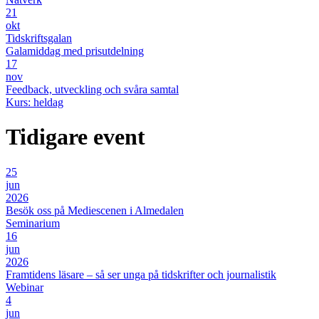
21
okt
Tidskriftsgalan
Galamiddag med prisutdelning
17
nov
Feedback, utveckling och svåra samtal
Kurs: heldag
Tidigare event
25
jun
2026
Besök oss på Mediescenen i Almedalen
Seminarium
16
jun
2026
Framtidens läsare – så ser unga på tidskrifter och journalistik
Webinar
4
jun