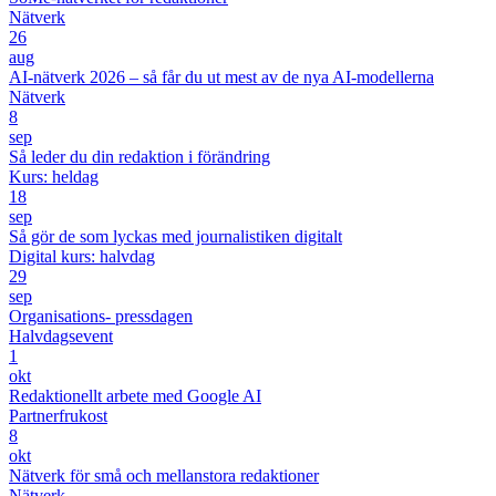
Nätverk
26
aug
AI-nätverk 2026 – så får du ut mest av de nya AI-modellerna
Nätverk
8
sep
Så leder du din redaktion i förändring
Kurs: heldag
18
sep
Så gör de som lyckas med journalistiken digitalt
Digital kurs: halvdag
29
sep
Organisations- pressdagen
Halvdagsevent
1
okt
Redaktionellt arbete med Google AI
Partnerfrukost
8
okt
Nätverk för små och mellanstora redaktioner
Nätverk