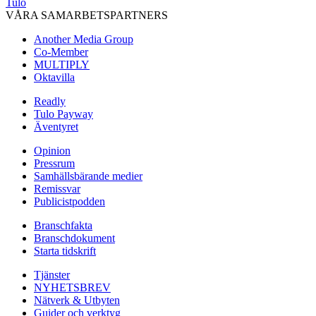
Tulo
VÅRA SAMARBETSPARTNERS
Another Media Group
Co-Member
MULTIPLY
Oktavilla
Readly
Tulo Payway
Äventyret
Opinion
Pressrum
Samhällsbärande medier
Remissvar
Publicistpodden
Branschfakta
Branschdokument
Starta tidskrift
Tjänster
NYHETSBREV
Nätverk & Utbyten
Guider och verktyg