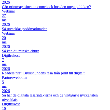
2026
Gör printmagasinet en comeback hos den unga publiken?
Webinar
27
maj
2026
Så utvecklas poddmarknaden
Webinar
20
maj
2026
Så kan du minska churn
Digifrukost
7
maj
2026
Readers first: Brukshundens resa från print till digitalt
Partnerwebbinar
5
maj
2026
Så har de digitala läsarintäkterna och de viktigaste nyckeltalen
utvecklats
Digifrukost
16