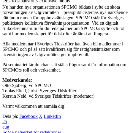
Pris
Kostnadsfritt:- exklusive moms
Nu har den nya organisationen SPCMO bildats i syfte att sköta
förvaltningen av Utgivarrätten – presspublicisternas nya närstående
rätt inom ramen för upphovsrättslagen. SPCMO står för Sveriges
publicisters kollektiva förvaltningsorganisation. Vid ett digitalt
frukostseminarium får du reda på mer om SPCMO:s syfte och roll
samt hur medlemskapet för tidskrifter är tänkt att fungera.
Alla medlemmar i Sveriges Tidskrifter kan även bli medlemmar i
SPCMO och på så sätt kvalificera sig för rättighetsintäkter som
licensieringen av Utgivarrätten ger upphov till.
På seminariet får du chans att ställa frågor samt får information om
SPCMO:s roll och verksamhet.
Medverkande:
Otto Sjöberg, vd SPCMO
Tobias Eltell, jurist, Sveriges Tidskrifter
Kerstin Neld, vd Sveriges Tidskrifter (moderator)
Varmt välkommen att anmäla dig!
Dela på:
Facebook
X
LinkedIn
25
aug
SoMe-nätverket för redaktioner