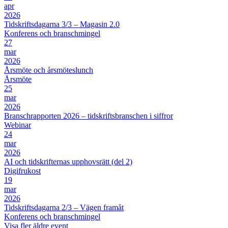
apr
2026
Tidskriftsdagarna 3/3 – Magasin 2.0
Konferens och branschmingel
27
mar
2026
Årsmöte och årsmöteslunch
Årsmöte
25
mar
2026
Branschrapporten 2026 – tidskriftsbranschen i siffror
Webinar
24
mar
2026
AI och tidskrifternas upphovsrätt (del 2)
Digifrukost
19
mar
2026
Tidskriftsdagarna 2/3 – Vägen framåt
Konferens och branschmingel
Visa fler äldre event