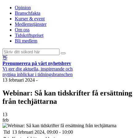
Opinion
Branschfakta
Kurser & event
Medlemstjänster
Om oss
Tidskriftspriset
Bli medlem
👋
Prenumerera på vårt nyhetsbrev
Vi ger dig aktuella, inspirerande och
nyttiga inblickar i tidningsbranschen
13 februari 2024
-
Webinar: Så kan tidskrifter få ersättning
från techjättarna
13
feb
Tid
13 februari 2024, 09:00 - 10:00