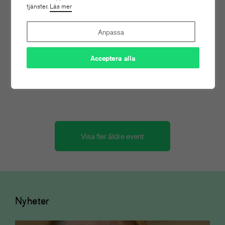
tjänster.
Läs mer
MAR
2026
Anpassa
Tidskriftsdagarna 2/3 – Vägen
Acceptera alla
framåt
Konferens och branschmingel
Visa fler äldre event
Nyheter