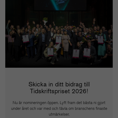
Skicka in ditt bidrag till
Tidskriftspriset 2026!
Nu är nomineringen öppen. Lyft fram det bästa ni gjort
under året och var med och tävla om branschens finaste
utmärkelser.