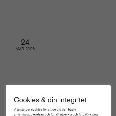
tidskriftsbranschen i siffror
Webinar
24
MAR
2026
AI och tidskrifternas upphovsrätt
(del 2)
Digifrukost
Cookies & din integritet
Vi använder cookies för att ge dig den bästa
19
användarupplevelsen och för att utveckla och förbättra våra