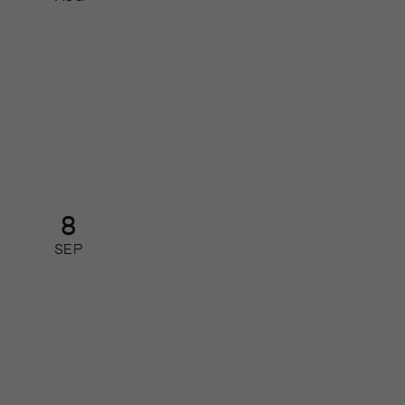
AI-nätverk 2026 – så får du ut
mest av de nya AI-modellerna
Nätverk
8
SEP
Så leder du din redaktion i
förändring
Kurs: heldag