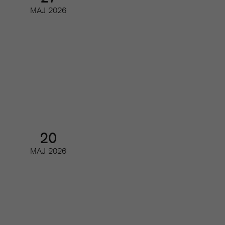
MAJ
2026
Så utvecklas poddmarknaden
Webinar
20
MAJ
2026
Så kan du minska churn
Digifrukost