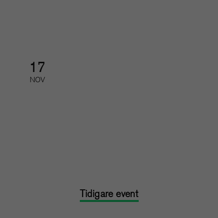
Galamiddag med prisutdelning
17
NOV
Feedback, utveckling och svåra
samtal
Kurs: heldag
Tidigare event