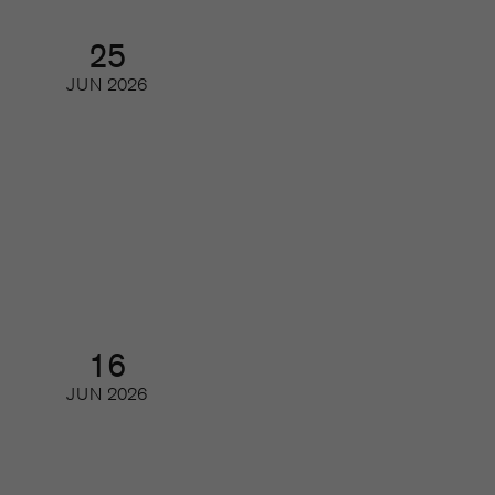
25
JUN
2026
Besök oss på Mediescenen i
Almedalen
Seminarium
16
JUN
2026
Framtidens läsare – så ser unga på