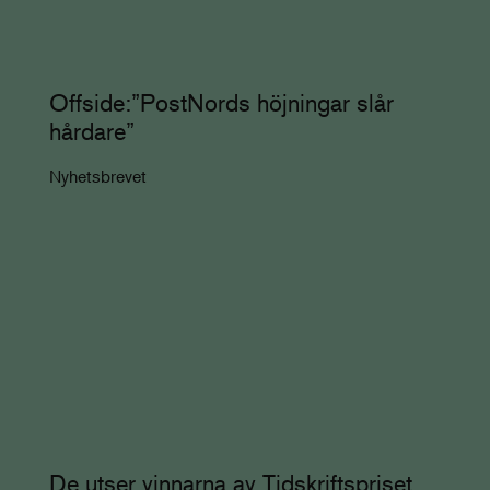
Offside:”PostNords höjningar slår
hårdare”
Nyhetsbrevet
De utser vinnarna av Tidskriftspriset