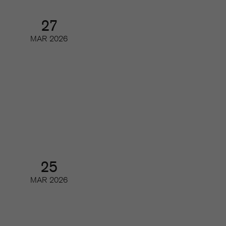
27
MAR
2026
Årsmöte och årsmöteslunch
Årsmöte
25
MAR
2026
Branschrapporten 2026 –