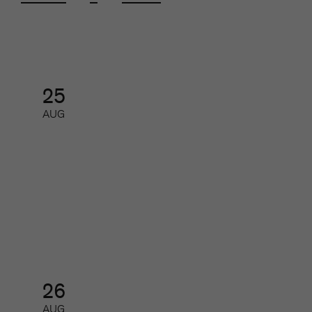
25
AUG
SoMe-nätverket för redaktioner
Nätverk
26
AUG