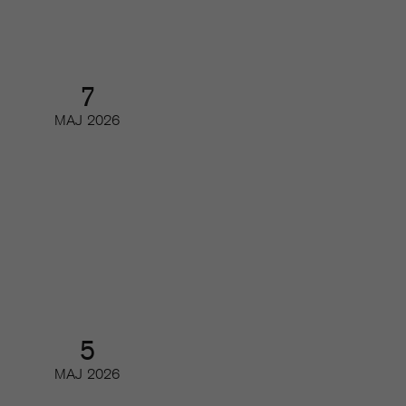
7
MAJ
2026
Readers first: Brukshundens resa
från print till digitalt
Partnerwebbinar
5
MAJ
2026