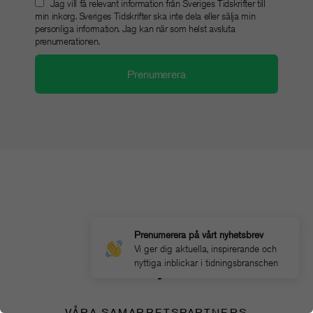
Jag vill få relevant information från Sveriges Tidskrifter till
min inkorg. Sveriges Tidskrifter ska inte dela eller sälja min
personliga information. Jag kan när som helst avsluta
prenumerationen.
HUVUDPARTNERS
Prenumerera på vårt nyhetsbrev
Vi ger dig aktuella, inspirerande och
Ahody
Tulo
nyttiga inblickar i tidningsbranschen
VÅRA SAMARBETSPARTNERS