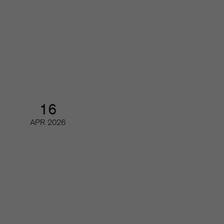
Så har de digitala läsarintäkterna
och de viktigaste nyckeltalen
utvecklats
Digifrukost
16
APR
2026
Tidskriftsdagarna 3/3 – Magasin
2.0
Konferens och branschmingel