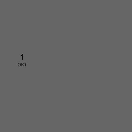
Organisations- pressdagen
Halvdagsevent
1
OKT
Redaktionellt arbete med Google
AI
Partnerfrukost