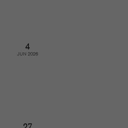
tidskrifter och journalistik
Webinar
4
JUN
2026
Gör printmagasinet en comeback
hos den unga publiken?
Webinar
27