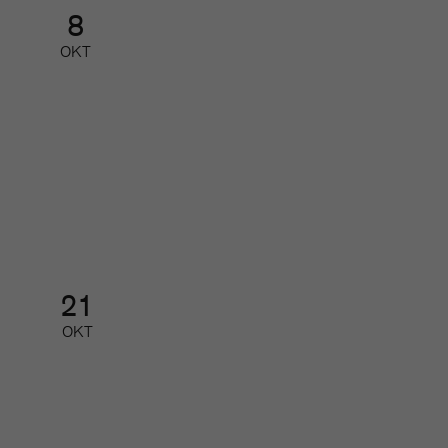
8
OKT
Nätverk för små och mellanstora
redaktioner
Nätverk
21
OKT
Tidskriftsgalan