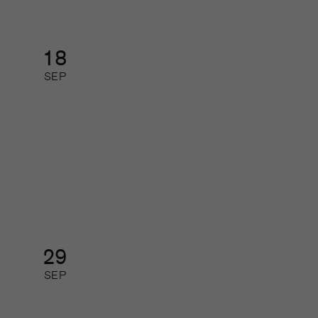
18
SEP
Så gör de som lyckas med
journalistiken digitalt
Digital kurs: halvdag
29
SEP