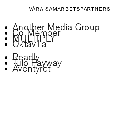
VÅRA SAMARBETSPARTNERS
Another Media Group
Co-Member
MULTIPLY
Oktavilla
Readly
Tulo Payway
Äventyret