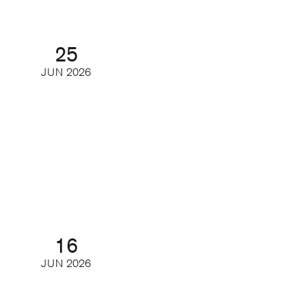
25
JUN
2026
Besök oss på Mediescenen i
Almedalen
Seminarium
16
JUN
2026