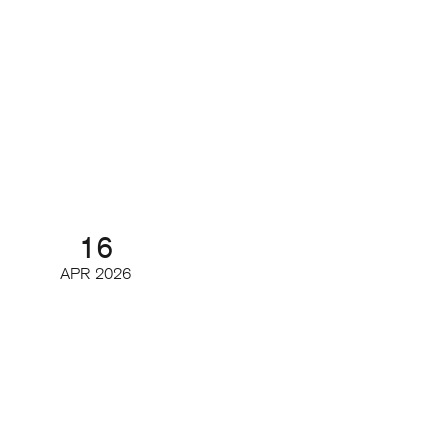
Så har de digitala läsarintäkterna
och de viktigaste nyckeltalen
utvecklats
Digifrukost
16
APR
2026
Tidskriftsdagarna 3/3 – Magasin
2.0
Konferens och branschmingel