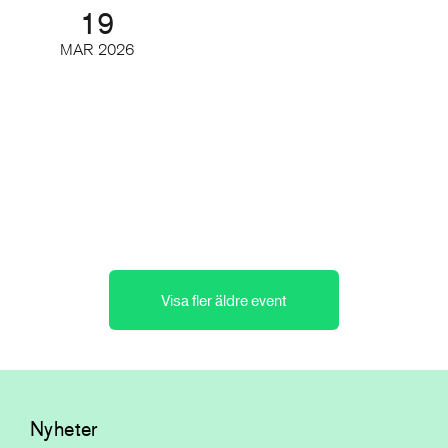
19
MAR
2026
Tidskriftsdagarna 2/3 – Vägen
framåt
Konferens och branschmingel
Visa fler äldre event
Nyheter