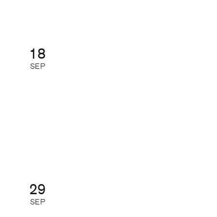
18
SEP
Så gör de som lyckas med
journalistiken digitalt
Digital kurs: halvdag
29
SEP