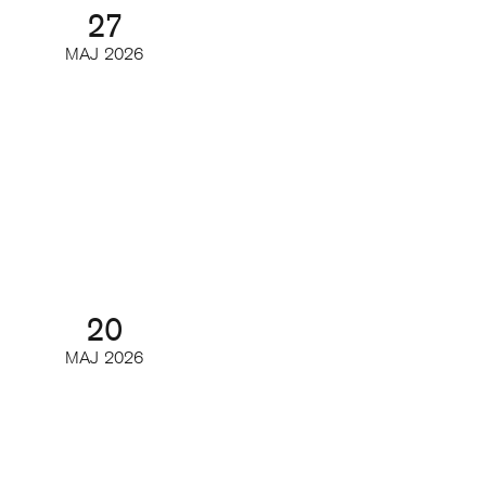
27
MAJ
2026
Så utvecklas poddmarknaden
Webinar
20
MAJ
2026
Så kan du minska churn