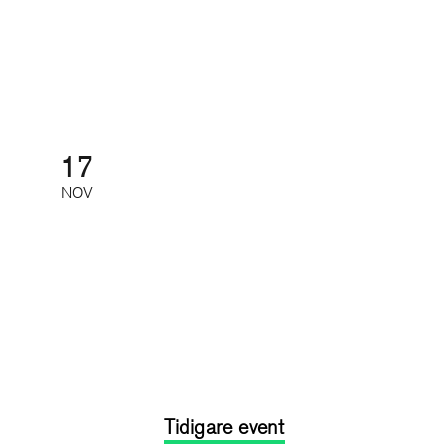
Tidskriftsgalan
Galamiddag med prisutdelning
17
NOV
Feedback, utveckling och svåra
samtal
Kurs: heldag
Tidigare event