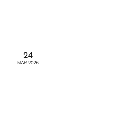
Branschrapporten 2026 –
tidskriftsbranschen i siffror
Webinar
24
MAR
2026
AI och tidskrifternas upphovsrätt
(del 2)
Digifrukost