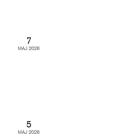
Digifrukost
7
MAJ
2026
Readers first: Brukshundens resa
från print till digitalt
Partnerwebbinar
5
MAJ
2026