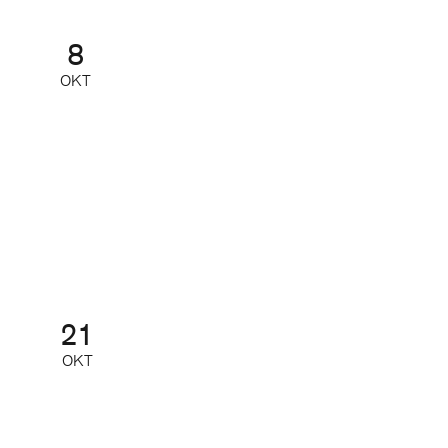
8
OKT
Nätverk för små och mellanstora
redaktioner
Nätverk
21
OKT