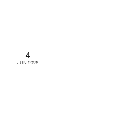
Framtidens läsare – så ser unga på
tidskrifter och journalistik
Webinar
4
JUN
2026
Gör printmagasinet en comeback
hos den unga publiken?
Webinar