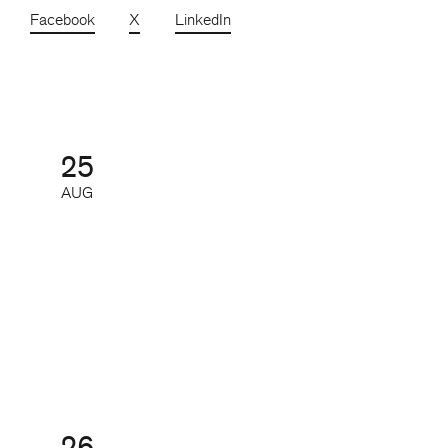
Facebook
X
LinkedIn
25
AUG
SoMe-nätverket för redaktioner
Nätverk
26