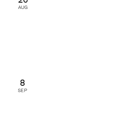
AUG
AI-nätverk 2026 – så får du ut
mest av de nya AI-modellerna
Nätverk
8
SEP
Så leder du din redaktion i
förändring
Kurs: heldag