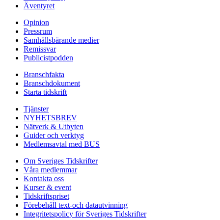
Äventyret
Opinion
Pressrum
Samhällsbärande medier
Remissvar
Publicistpodden
Branschfakta
Branschdokument
Starta tidskrift
Tjänster
NYHETSBREV
Nätverk & Utbyten
Guider och verktyg
Medlemsavtal med BUS
Om Sveriges Tidskrifter
Våra medlemmar
Kontakta oss
Kurser & event
Tidskriftspriset
Förebehåll text-och datautvinning
Integritetspolicy för Sveriges Tidskrifter