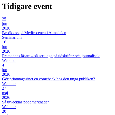
Tidigare event
25
jun
2026
Besök oss på Mediescenen i Almedalen
Seminarium
16
jun
2026
Framtidens läsare – så ser unga på tidskrifter och journalistik
Webinar
4
jun
2026
Gör printmagasinet en comeback hos den unga publiken?
Webinar
27
maj
2026
Så utvecklas poddmarknaden
Webinar
20