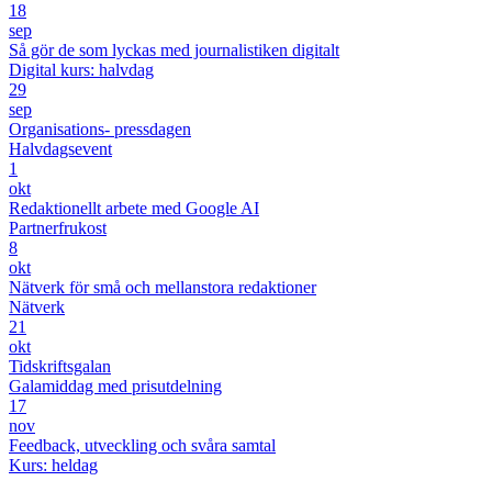
18
sep
Så gör de som lyckas med journalistiken digitalt
Digital kurs: halvdag
29
sep
Organisations- pressdagen
Halvdagsevent
1
okt
Redaktionellt arbete med Google AI
Partnerfrukost
8
okt
Nätverk för små och mellanstora redaktioner
Nätverk
21
okt
Tidskriftsgalan
Galamiddag med prisutdelning
17
nov
Feedback, utveckling och svåra samtal
Kurs: heldag