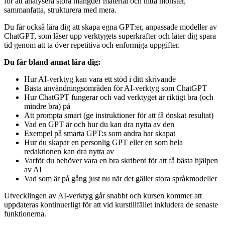
för att analysera stora mängder material och hitta mönster,
sammanfatta, strukturera med mera.
Du får också lära dig att skapa egna GPT:er, anpassade modeller av
ChatGPT, som låser upp verktygets superkrafter och låter dig spara
tid genom att ta över repetitiva och enformiga uppgifter.
Du får bland annat lära dig:
Hur AI-verktyg kan vara ett stöd i ditt skrivande
Bästa användningsområden för AI-verktyg som ChatGPT
Hur ChatGPT fungerar och vad verktyget är riktigt bra (och
mindre bra) på
Att prompta smart (ge instruktioner för att få önskat resultat)
Vad en GPT är och hur du kan dra nytta av den
Exempel på smarta GPT:s som andra har skapat
Hur du skapar en personlig GPT eller en som hela
redaktionen kan dra nytta av
Varför du behöver vara en bra skribent för att få bästa hjälpen
av AI
Vad som är på gång just nu när det gäller stora språkmodeller
Utvecklingen av AI-verktyg går snabbt och kursen kommer att
uppdateras kontinuerligt för att vid kurstillfället inkludera de senaste
funktionerna.