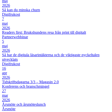
maj
2026
Så kan du minska churn
Digifrukost
7
maj
2026
Readers first: Brukshundens resa från print till digitalt
Partnerwebbinar
5
maj
2026
Så har de digitala läsarintäkterna och de viktigaste nyckeltalen
utvecklats
Digifrukost
16
apr
2026
Tidskriftsdagarna 3/3 – Magasin 2.0
Konferens och branschmingel
27
mar
2026
Årsmöte och årsmöteslunch
Årsmöte