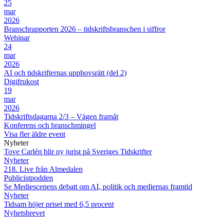
25
mar
2026
Branschrapporten 2026 – tidskriftsbranschen i siffror
Webinar
24
mar
2026
AI och tidskrifternas upphovsrätt (del 2)
Digifrukost
19
mar
2026
Tidskriftsdagarna 2/3 – Vägen framåt
Konferens och branschmingel
Visa fler äldre event
Nyheter
Tove Carlén blir ny jurist på Sveriges Tidskrifter
Nyheter
218. Live från Almedalen
Publicistpodden
Se Mediescenens debatt om AI, politik och mediernas framtid
Nyheter
Tidsam höjer priset med 6,5 procent
Nyhetsbrevet