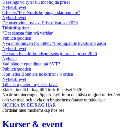
Keesings vd ryter till mot höjda priset
Nyhetsbrevet
Offside:”PostNords höjningar slår hårdare”
Nyhetsbrevet
De utser vinnarna av Tidskriftspriset 2026
Tidskriftspriset
”Det sämsta från två världar”
Publicistpodden
Nya inriktningen för Filter: ”Fördjupande livsstilsmagasin
Nyhetsbrevet
De vann Fackförbundspressens journalistpriser 2026
Nyheter
Vad händer egentligen på SVT?
Publicistpodden
Hon leder Bonniers tidskrifter i Norden
Nyhetsbrevet
Till alla nyheter i nyhetsarkivet
Skicka in ditt bidrag till Tidskriftspriset 2026!
Nu är nomineringen öppen. Lyft fram det bästa ni gjort under året
och var med och tävla om branschens finaste utmärkelser.
SKICKA IN BIDRAG HÄR
Fördelar med medlemskap hos oss
Kurser & event